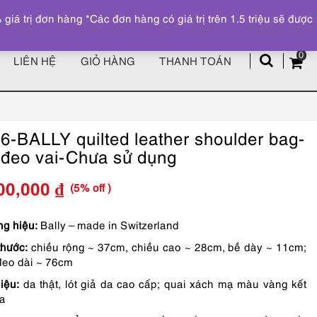
Đăng ký
Tài khoản
z
 trị đơn hàng *Các đơn hàng có giá trị trên 1.5 triệu sẽ được
0
LIÊN HỆ
GIỎ HÀNG
THANH TOÁN
6-BALLY quilted leather shoulder bag-
 đeo vai-Chưa sử dụng
(5% off )
00,000
₫
Giá
Giá
gốc
hiện
g hiệu:
Bally – made in Switzerland
thước:
chiều rộng ~ 37cm, chiều cao ~ 28cm, bề dày ~ 11cm;
là:
tại
đeo dài ~ 76cm
7,590,000 ₫.
là:
liệu:
da thật, lót giả da cao cấp; quai xách mạ màu vàng kết
7,200,000 ₫.
a