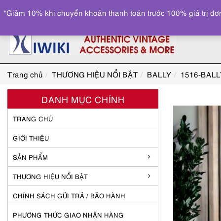
*Giảm 10% khi chuyển khoản thanh toán trước 100% giá trị đơn
Trang chủ
THƯƠNG HIỆU NỔI BẬT
BALLY
1516-BALLY
DANH MỤC CHÍNH
TRANG CHỦ
GIỚI THIỆU
SẢN PHẨM
THƯƠNG HIỆU NỔI BẬT
CHÍNH SÁCH GỬI TRẢ / BẢO HÀNH
PHƯƠNG THỨC GIAO NHẬN HÀNG