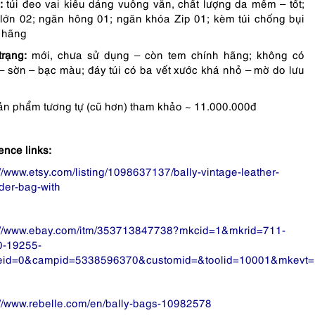
:
túi đeo vai kiểu dáng vuông vắn, chất lượng da mềm – tốt;
lớn 02; ngăn hông 01; ngăn khóa Zip 01; kèm túi chống bụi
 hãng
trạng:
mới, chưa sử dụng – còn tem chính hãng; không có
– sờn – bạc màu; đáy túi có ba vết xước khá nhỏ – mờ do lưu
ản phẩm tương tự (cũ hơn) tham khảo ~ 11.000.000đ
ence links:
://www.etsy.com/listing/1098637137/bally-vintage-leather-
der-bag-with
://www.ebay.com/itm/353713847738?mkcid=1&mkrid=711-
0-19255-
teid=0&campid=5338596370&customid=&toolid=10001&mkevt=
://www.rebelle.com/en/bally-bags-10982578