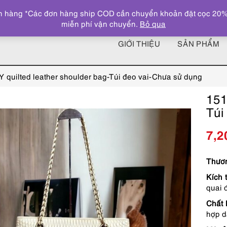
 hàng *Các đơn hàng ship COD cần chuyển khoản đặt cọc 20% giá
miễn phí vận chuyển.
Bỏ qua
GIỚI THIỆU
SẢN PHẨM
 quilted leather shoulder bag-Túi đeo vai-Chưa sử dụng
151
Túi
7,2
Thươn
Kích 
quai 
Chất 
hợp d