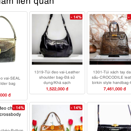
- 14%
-
1319-Túi đeo vai-Leather
1301-Túi xách tay da
shoulder bag-Đã sử
sấu-CROCODILE leat
eo vai-SEAL
dụng/Khá sạch
birkin style handbag
ulder bag
mới
1,522,000 đ
7,461,000 đ
,000 đ
- 14%
- 14%
 chéo-Python