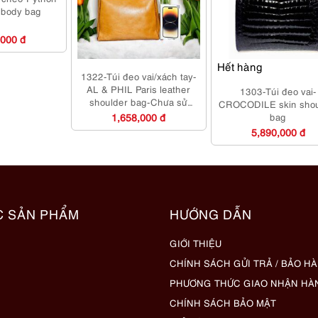
sbody bag
,000 đ
Hết hàng
1322-Túi đeo vai/xách tay-
AL & PHIL Paris leather
1303-Túi đeo vai-
shoulder bag-Chưa sử
CROCODILE skin shou
dụng/Khá sạch
1,658,000 đ
bag
5,890,000 đ
C SẢN PHẨM
HƯỚNG DẪN
GIỚI THIỆU
CHÍNH SÁCH GỬI TRẢ / BẢO H
PHƯƠNG THỨC GIAO NHẬN HÀ
CHÍNH SÁCH BẢO MẬT