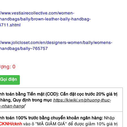
://www.vestiairecollective.com/women-
handbags/bally/brown-leather-bally-handbag-
711.shtml
://www.jolicloset.com/en/designers-women/bally/womens-
handbags/bally–765757
ượng: 0
Gọi điện
h toán bằng Tiền mặt (COD): Cần đặt cọc trước 20% giá trị
 hàng,
Quy định trong mục
https://kiwiki.vn/phuong-thuc-
o-nhan-hang
/
nh toán 100% trước bằng chuyển khoản ngân hàng:
Nhập
CKNH/cknh
vào ô "MÃ GIẢM GIÁ" để được giảm 10% giá trị