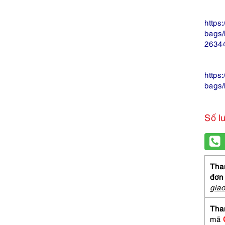
https
bags/
26344
https
bags/
Số l
Than
đơn
gia
Tha
mã