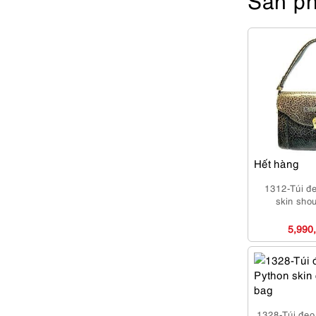
Hết hàng
1312-Túi đ
skin sho
5,990
1328-Túi đeo