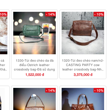
 10%
- 14%
- 10%
 cá
1330-Túi đeo chéo da đà
1320-Túi đeo chéo nam/nữ-
her
điểu-Ostrich leather
CASTING PARTY cow
-Khá
crossbody bag-Đã sử dụng
leather crossbody bag-Như
mới/Chưa sử dụng
1,522,000 đ
3,375,000 đ
- 14%
- 10%