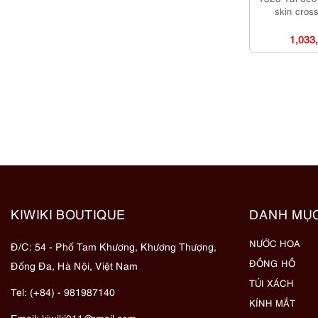
skin cros
1,033
KIWIKI BOUTIQUE
DANH MỤ
NƯỚC HOA
Đ/C: 54 - Phố Tam Khương, Khương Thượng,
ĐỒNG HỒ
Đống Đa, Hà Nội, Việt Nam
TÚI XÁCH
Tel: (+84) - 981987140
KÍNH MẮT
Email:
kiwiki911@gmail.com