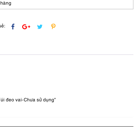
 hàng
sẻ:
Túi đeo vai-Chưa sử dụng”