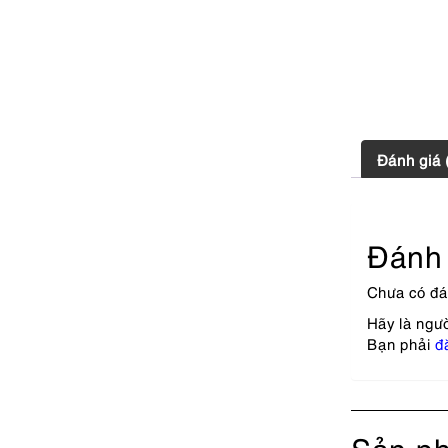
Đánh giá 
Đánh 
Chưa có đá
Hãy là ngườ
Bạn phải
đ
Sản ph