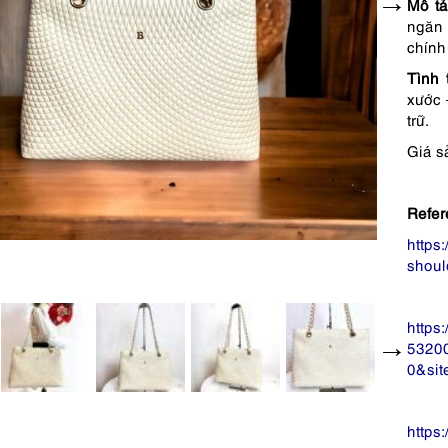
Mô tả
ngăn 
chính
Tình 
xước 
trữ.
Giá s
Refer
https
shoul
https
5320
0&si
https