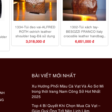
1334-Túi đeo vai-ALFRED
1302-Túi xách tay-
ROTH ostrich leather
BESOZZI FRANCO Italy
shoulder bag-Đã sử dụng
crocodile leather handbag-
lder
Đã sử dụng
3,018,000 đ
6,651,000 đ
BÀI VIẾT MỚI NHẤT
Xu Hướng Phối Màu Cà Vạt Và Áo Sơ Mi
trong thời trang Nam Công Sở Hot Nhất
ÀNH
2025
NG
Top 4 Bí Quyết Khi Chọn Mua Cà Vạt –
Giúp Quý Ông Trở Nên Lịch Lãm