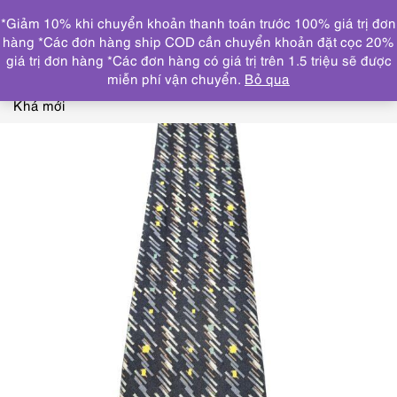
0
*Giảm 10% khi chuyển khoản thanh toán trước 100% giá trị đơn
DANH MỤC
hàng *Các đơn hàng ship COD cần chuyển khoản đặt cọc 20%
giá trị đơn hàng *Các đơn hàng có giá trị trên 1.5 triệu sẽ được
Trang chủ
KHĂN, CÀ VẠT
CRAVAT/CÀ VẠT
1156-
miễn phí vận chuyển.
Bỏ qua
Caravat/Cà vạt nam-Pierre Cardin gray background Tie-
Khá mới