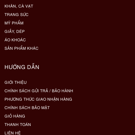
KHĂN, CÀ VẠT
TRANG SỨC
MỸ PHẨM
GIẦY, DÉP
ÁO KHOÁC
SẢN PHẨM KHÁC
HƯỚNG DẪN
GIỚI THIỆU
CHÍNH SÁCH GỬI TRẢ / BẢO HÀNH
PHƯƠNG THỨC GIAO NHẬN HÀNG
CHÍNH SÁCH BẢO MẬT
GIỎ HÀNG
THANH TOÁN
LIÊN HỆ