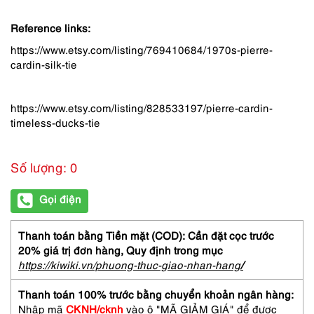
Reference links:
https://www.etsy.com/listing/769410684/1970s-pierre-
cardin-silk-tie
https://www.etsy.com/listing/828533197/pierre-cardin-
timeless-ducks-tie
Số lượng: 0
Gọi điện
Thanh toán bằng Tiền mặt (COD): Cần đặt cọc trước
20% giá trị đơn hàng,
Quy định trong mục
https://kiwiki.vn/phuong-thuc-giao-nhan-hang
/
Thanh toán 100% trước bằng chuyển khoản ngân hàng:
Nhập mã
CKNH/cknh
vào ô "MÃ GIẢM GIÁ" để được