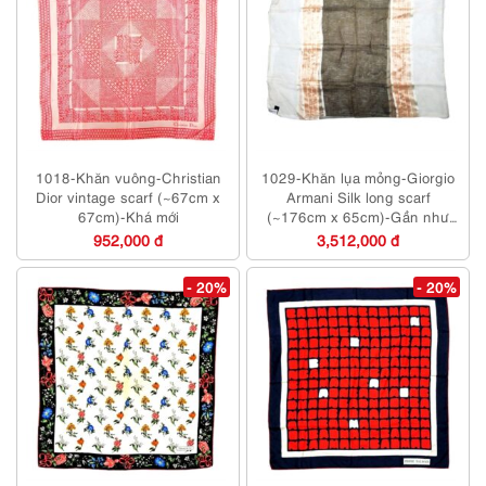
1018-Khăn vuông-Christian
1029-Khăn lụa mỏng-Giorgio
Dior vintage scarf (~67cm x
Armani Silk long scarf
67cm)-Khá mới
(~176cm x 65cm)-Gần như
mới
952,000 đ
3,512,000 đ
- 20%
- 20%