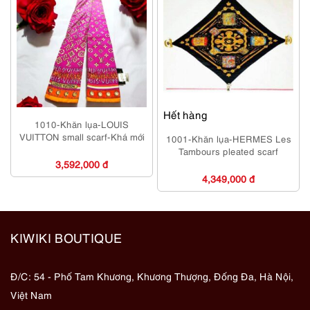
Hết hàng
1010-Khăn lụa-LOUIS
VUITTON small scarf-Khá mới
1001-Khăn lụa-HERMES Les
Tambours pleated scarf
3,592,000 đ
4,349,000 đ
KIWIKI BOUTIQUE
Đ/C: 54 - Phố Tam Khương, Khương Thượng, Đống Đa, Hà Nội,
Việt Nam