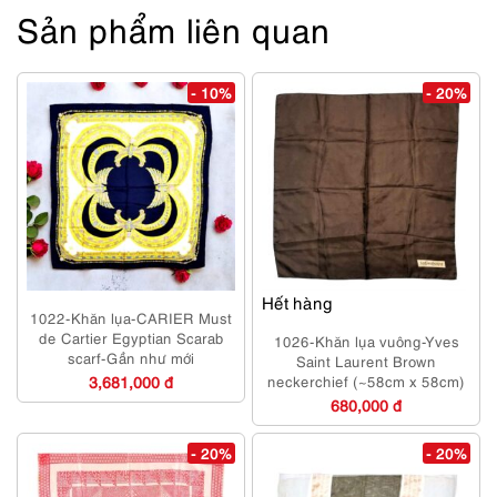
Sản phẩm liên quan
- 10%
- 20%
Hết hàng
1022-Khăn lụa-CARIER Must
de Cartier Egyptian Scarab
1026-Khăn lụa vuông-Yves
scarf-Gần như mới
Saint Laurent Brown
3,681,000 đ
neckerchief (~58cm x 58cm)
680,000 đ
- 20%
- 20%