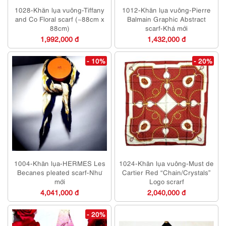
1028-Khăn lụa vuông-Tiffany
1012-Khăn lụa vuông-Pierre
and Co Floral scarf (~88cm x
Balmain Graphic Abstract
88cm)
scarf-Khá mới
1,992,000 đ
1,432,000 đ
- 10%
- 20%
1004-Khăn lụa-HERMES Les
1024-Khăn lụa vuông-Must de
Becanes pleated scarf-Như
Cartier Red “Chain/Crystals”
mới
Logo scrarf
4,041,000 đ
2,040,000 đ
- 20%