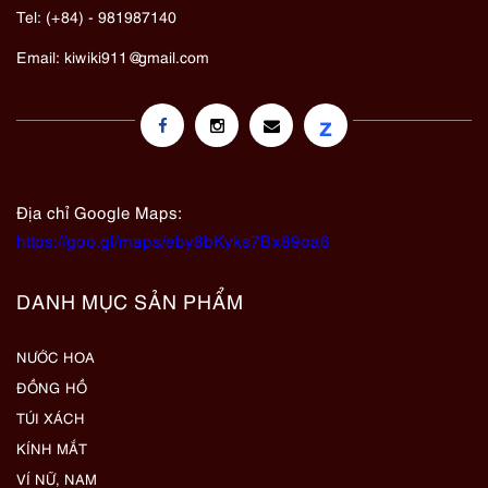
Tel: (+84) - 981987140
Email:
kiwiki911@gmail.com
z
Địa chỉ Google Maps:
https://goo.gl/maps/eby8bKyks7Bx89oa6
DANH MỤC SẢN PHẨM
NƯỚC HOA
ĐỒNG HỒ
TÚI XÁCH
KÍNH MẮT
VÍ NỮ, NAM