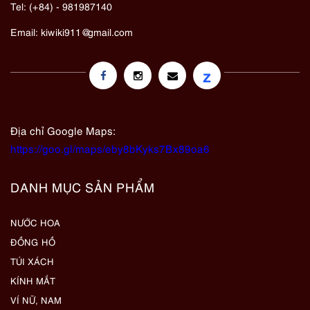
Tel: (+84) - 981987140
Email:
kiwiki911@gmail.com
z
Địa chỉ Google Maps:
https://goo.gl/maps/eby8bKyks7Bx89oa6
DANH MỤC SẢN PHẨM
NƯỚC HOA
ĐỒNG HỒ
TÚI XÁCH
KÍNH MẮT
VÍ NỮ, NAM