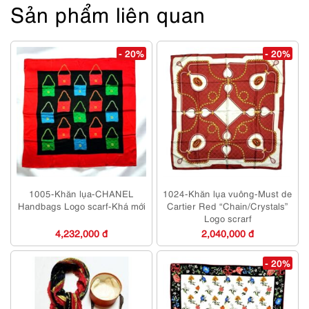
Sản phẩm liên quan
- 20%
- 20%
1005-Khăn lụa-CHANEL
1024-Khăn lụa vuông-Must de
Handbags Logo scarf-Khá mới
Cartier Red “Chain/Crystals”
Logo scrarf
4,232,000 đ
2,040,000 đ
- 20%