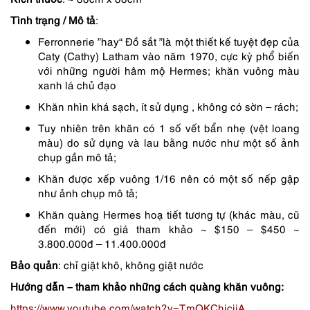
3,890,000 ₫.
là:
Tình trạng / Mô tả
:
3,112,000 ₫.
Ferronnerie ”hay“ Đồ sắt ”là một thiết kế tuyệt đẹp của
Caty (Cathy) Latham vào năm 1970, cực kỳ phổ biến
với những người hâm mộ Hermes; khăn vuông màu
xanh lá chủ đạo
Khăn nhìn khá sạch, ít sử dụng , không có sờn – rách;
Tuy nhiên trên khăn có 1 số vết bẩn nhẹ (vệt loang
màu) do sử dụng và lau bằng nước như một số ảnh
chụp gần mô tả;
Khăn được xếp vuông 1/16 nên có một số nếp gập
như ảnh chụp mô tả;
Khăn quàng Hermes hoạ tiết tương tự (khác màu, cũ
đến mới) có giá tham khảo ~ $150 – $450 ~
3.800.000đ – 11.400.000đ
Bảo quản
: chỉ giặt khô, không giặt nước
Hướng dẫn – tham khảo những cách quàng khăn vuông:
https://www.youtube.com/watch?v=TmOKChiciiA