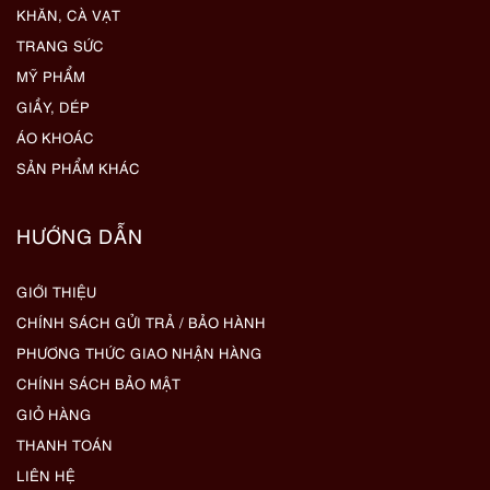
KHĂN, CÀ VẠT
TRANG SỨC
MỸ PHẨM
GIẦY, DÉP
ÁO KHOÁC
SẢN PHẨM KHÁC
HƯỚNG DẪN
GIỚI THIỆU
CHÍNH SÁCH GỬI TRẢ / BẢO HÀNH
PHƯƠNG THỨC GIAO NHẬN HÀNG
CHÍNH SÁCH BẢO MẬT
GIỎ HÀNG
THANH TOÁN
LIÊN HỆ