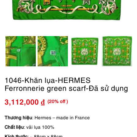
1046-Khăn lụa-HERMES
Ferronnerie green scarf-Đã sử dụng
(20% off )
3,112,000
₫
Giá
Giá
gốc
hiện
Thương hiệu
: Hermes – made in France
Chất liệu
: vải lụa 100%
là:
tại
Kích thước
: ~ 88cm x 88cm