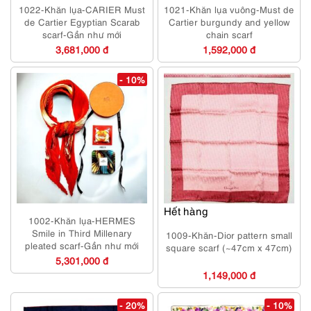
1022-Khăn lụa-CARIER Must
1021-Khăn lụa vuông-Must de
de Cartier Egyptian Scarab
Cartier burgundy and yellow
scarf-Gần như mới
chain scarf
3,681,000 đ
1,592,000 đ
- 10%
Hết hàng
1002-Khăn lụa-HERMES
Smile in Third Millenary
1009-Khăn-Dior pattern small
pleated scarf-Gần như mới
square scarf (~47cm x 47cm)
5,301,000 đ
1,149,000 đ
- 20%
- 10%