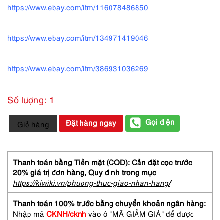
https://www.ebay.com/itm/116078486850
https://www.ebay.com/itm/134971419046
https://www.ebay.com/itm/386931036269
Số lượng: 1
1046-
Gọi điện
Đặt hàng ngay
Giỏ hàng
Khăn
lụa-
HERMES
Ferronnerie
Thanh toán bằng Tiền mặt (COD): Cần đặt cọc trước
green
20% giá trị đơn hàng,
Quy định trong mục
scarf-
https://kiwiki.vn/phuong-thuc-giao-nhan-hang
/
Đã
sử
Thanh toán 100% trước bằng chuyển khoản ngân hàng:
dụng
Nhập mã
CKNH/cknh
vào ô "MÃ GIẢM GIÁ" để được