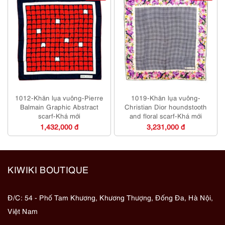
1012-Khăn lụa vuông-Pierre
1019-Khăn lụa vuông-
Balmain Graphic Abstract
Christian Dior houndstooth
scarf-Khá mới
and floral scarf-Khá mới
1,432,000 đ
3,231,000 đ
KIWIKI BOUTIQUE
Đ/C: 54 - Phố Tam Khương, Khương Thượng, Đống Đa, Hà Nội,
Việt Nam