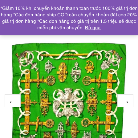
0
*Giảm 10% khi chuyển khoản thanh toán trước 100% giá trị đơn
DANH MỤC
hàng *Các đơn hàng ship COD cần chuyển khoản đặt cọc 20%
giá trị đơn hàng *Các đơn hàng có giá trị trên 1.5 triệu sẽ được
Trang chủ
THƯƠNG HIỆU NỔI BẬT
HERMES
1046-
miễn phí vận chuyển.
Bỏ qua
Khăn lụa-HERMES Ferronnerie green scarf-Đã sử dụng