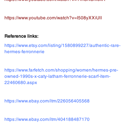
https://www.youtube.com/watch?v=I508yXXiUlI
Reference links:
https://www.etsy.com/listing/1580899227/authentic-rare-
hermes-ferronnerie
https://www.farfetch.com/shopping/women/hermes-pre-
owned-1990s-x-caty-latham-ferronnerie-scarf-item-
22460680.aspx
https://www.ebay.com/itm/226056405568
https://www.ebay.com/itm/404188487170