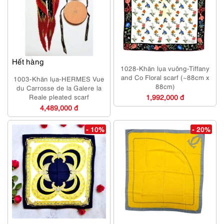
Hết hàng
1028-Khăn lụa vuông-Tiffany
and Co Floral scarf (~88cm x
1003-Khăn lụa-HERMES Vue
88cm)
du Carrosse de la Galere la
Reale pleated scarf
1,992,000 đ
4,489,000 đ
- 10%
- 20%