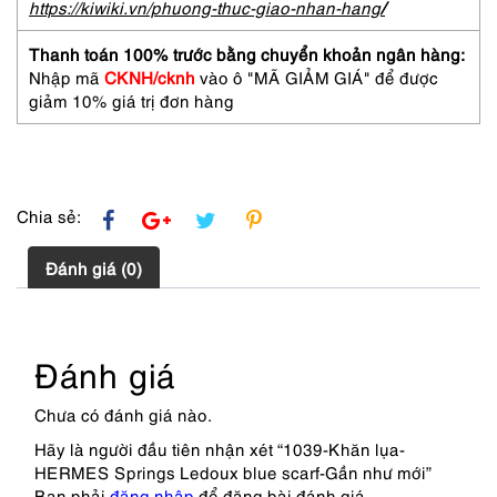
https://kiwiki.vn/phuong-thuc-giao-nhan-hang
/
Thanh toán 100% trước bằng chuyển khoản ngân hàng:
Nhập mã
CKNH/cknh
vào ô "MÃ GIẢM GIÁ" để được
giảm 10% giá trị đơn hàng
Chia sẻ:
Đánh giá (0)
Đánh giá
Chưa có đánh giá nào.
Hãy là người đầu tiên nhận xét “1039-Khăn lụa-
HERMES Springs Ledoux blue scarf-Gần như mới”
Bạn phải
đăng nhập
để đăng bài đánh giá.