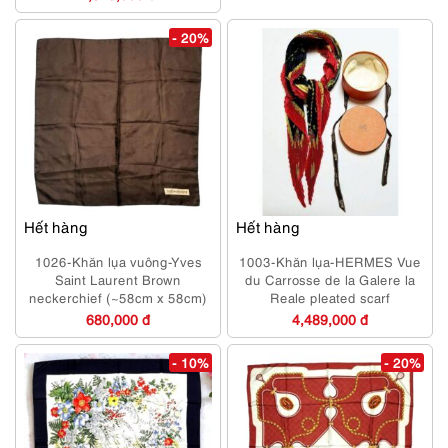
- 20%
Hết hàng
Hết hàng
1026-Khăn lụa vuông-Yves
1003-Khăn lụa-HERMES Vue
Saint Laurent Brown
du Carrosse de la Galere la
neckerchief (~58cm x 58cm)
Reale pleated scarf
680,000 đ
4,489,000 đ
- 10%
- 20%