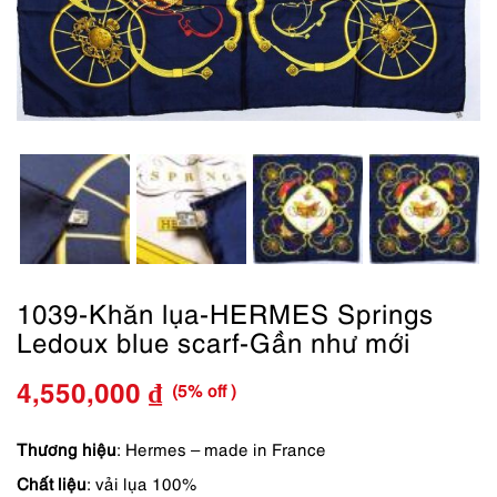
1039-Khăn lụa-HERMES Springs
Ledoux blue scarf-Gần như mới
(5% off )
4,550,000
₫
Giá
Giá
gốc
hiện
Thương hiệu
: Hermes – made in France
Chất liệu
: vải lụa 100%
là:
tại