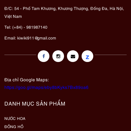
Đ/C: 54 - Phố Tam Khương, Khương Thượng, Đống Đa, Hà Nội,
Việt Nam
Tel: (+84) - 981987140
Email:
kiwiki911@gmail.com
z
Địa chỉ Google Maps:
https://goo.gl/maps/eby8bKyks7Bx89oa6
DANH MỤC SẢN PHẨM
NƯỚC HOA
ĐỒNG HỒ