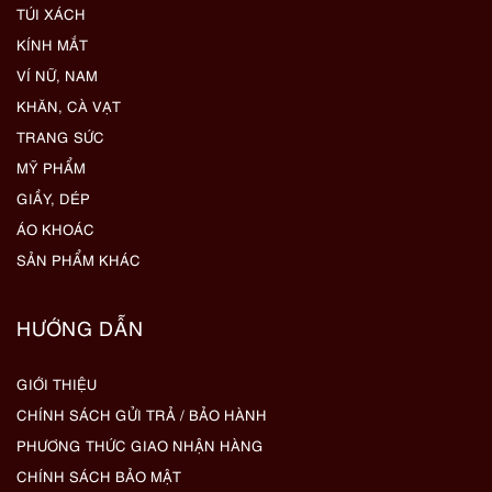
TÚI XÁCH
KÍNH MẮT
VÍ NỮ, NAM
KHĂN, CÀ VẠT
TRANG SỨC
MỸ PHẨM
GIẦY, DÉP
ÁO KHOÁC
SẢN PHẨM KHÁC
HƯỚNG DẪN
GIỚI THIỆU
CHÍNH SÁCH GỬI TRẢ / BẢO HÀNH
PHƯƠNG THỨC GIAO NHẬN HÀNG
CHÍNH SÁCH BẢO MẬT