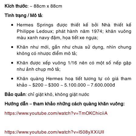
Kích thước
: ~ 88cm x 88cm
4,790,000 ₫.
là:
Tình trạng / Mô tả
:
4,550,000 ₫.
Hermes Springs được thiết kế bởi Nhà thiết kế
Philippe Ledoux;
phát hành năm 1974; khăn vuông
màu xanh navy đậm, họa tiết xe ngựa;
Khăn như mới, gần như chưa sử dụng, nhìn chung
không có nhược điểm mô tả;
Khăn được xếp vuông 1/16 nên có một số nếp gập
như ảnh chụp mô tả;
Khăn quàng Hermes hoạ tiết tương tự có giá tham
khảo ~ $200 – $300 ~ 5.100.000 – 7.600.000đ
Bảo quản
: chỉ giặt khô, không giặt nước
Hướng dẫn – tham khảo những cách quàng khăn vuông:
https://www.youtube.com/watch?v=TmOKChiciiA
https://www.youtube.com/watch?v=I508yXXiUlI