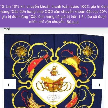
0
*Giảm 10% khi chuyển khoản thanh toán trước 100% giá trị đơn
DANH MỤC
hàng *Các đơn hàng ship COD cần chuyển khoản đặt cọc 20%
giá trị đơn hàng *Các đơn hàng có giá trị trên 1.5 triệu sẽ được
Trang chủ
THƯƠNG HIỆU NỔI BẬT
HERMES
1039-
miễn phí vận chuyển.
Bỏ qua
Khăn lụa-HERMES Springs Ledoux blue scarf-Gần như
mới