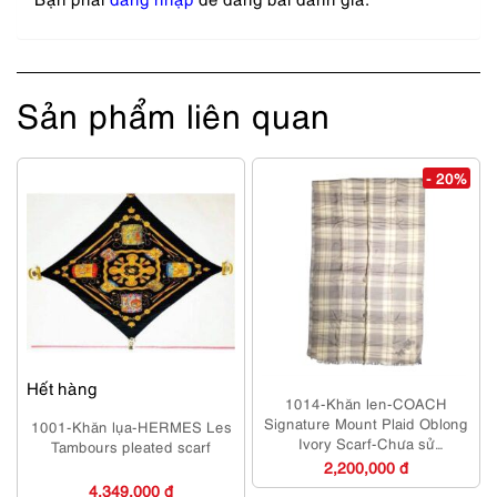
Sản phẩm liên quan
- 20%
Hết hàng
1014-Khăn len-COACH
Signature Mount Plaid Oblong
1001-Khăn lụa-HERMES Les
Ivory Scarf-Chưa sử
Tambours pleated scarf
dụng/Như mới
2,200,000 đ
4,349,000 đ