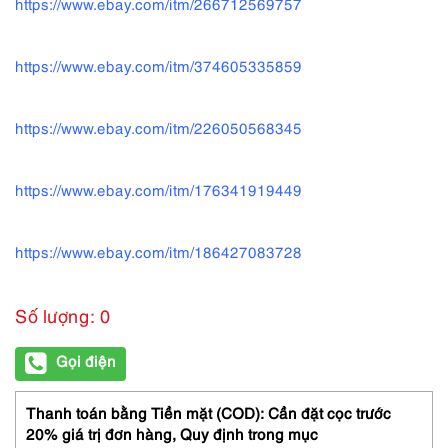
https://www.ebay.com/itm/266712569757
https://www.ebay.com/itm/374605335859
https://www.ebay.com/itm/226050568345
https://www.ebay.com/itm/176341919449
https://www.ebay.com/itm/186427083728
Số lượng: 0
Gọi điện
Thanh toán bằng Tiền mặt (COD): Cần đặt cọc trước
20% giá trị đơn hàng,
Quy định trong mục