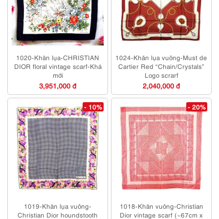
1020-Khăn lụa-CHRISTIAN
1024-Khăn lụa vuông-Must de
DIOR floral vintage scarf-Khá
Cartier Red “Chain/Crystals”
mới
Logo scrarf
3,951,000 đ
2,040,000 đ
- 10%
- 20%
1019-Khăn lụa vuông-
1018-Khăn vuông-Christian
Christian Dior houndstooth
Dior vintage scarf (~67cm x