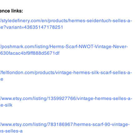
ence links:
://styledefinery.com/en/products/hermes-seidentuch-selles-a-
se?variant=43635147178251
://poshmark.com/listing/Herms-Scarf-NWOT-Vintage-Never-
630facac4bf9ff888d5671df
://feltlondon.com/products/vintage-hermes-silk-scarf-selles-a-
se
://www.etsy.com/listing/1359927766/vintage-hermes-selles-a-
e-silk
://www.etsy.com/listing/783186967/hermes-scarf-90-vintage-
s-selles-a