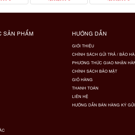
C SẢN PHẨM
HƯỚNG DẪN
GIỚI THIỆU
CHÍNH SÁCH GỬI TRẢ / BẢO H
PHƯƠNG THỨC GIAO NHẬN HÀ
CHÍNH SÁCH BẢO MẬT
GIỎ HÀNG
THANH TOÁN
LIÊN HỆ
HƯỚNG DẪN BÁN HÀNG KÝ GỬI
ÁC