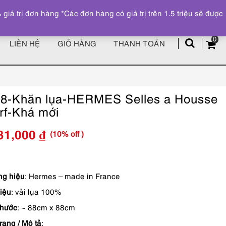
Đăng ký
Tài khoản
z
 trị đơn hàng *Các đơn hàng có giá trị trên 1.5 triệu sẽ được
0
LIÊN HỆ
GIỎ HÀNG
THANH TOÁN
8-Khăn lụa-HERMES Selles a Housse
rf-Khá mới
(10% off )
31,000
₫
Giá
Giá
gốc
hiện
g hiệu
: Hermes – made in France
là:
tại
liệu
: vải lụa 100%
4,590,000 ₫.
là:
thước
: ~ 88cm x 88cm
4,131,000 ₫.
rạng / Mô tả
: