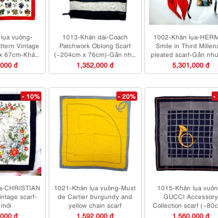
lụa vuông-
1013-Khăn dài-Coach
1002-Khăn lụa-HER
attern Vintage
Patchwork Oblong Scarf
Smile in Third Millen
 x 67cm-Khá
(~204cm x 76cm)-Gần như
pleated scarf-Gần như
ới
mới
,000 đ
1,352,000 đ
5,301,000 đ
- 10%
- 20%
-
ụa-CHRISTIAN
1021-Khăn lụa vuông-Must
1015-Khăn lụa vuôn
intage scarf-
de Cartier burgundy and
GUCCI Accessory
 mới
yellow chain scarf
Collection scarf (~80
80cm)
,000 đ
1,592,000 đ
1,560,000 đ