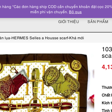
 hàng *Các đơn hàng ship COD cần chuyển khoản đặt cọc 20% giá
miễn phí vận chuyển.
Bỏ qua
GIỚI THIỆU
SẢN PHẨM
n lụa-HERMES Selles a Housse scarf-Khá mới
103
sca
4,1
Thươn
Chất 
Kích 
Tình t