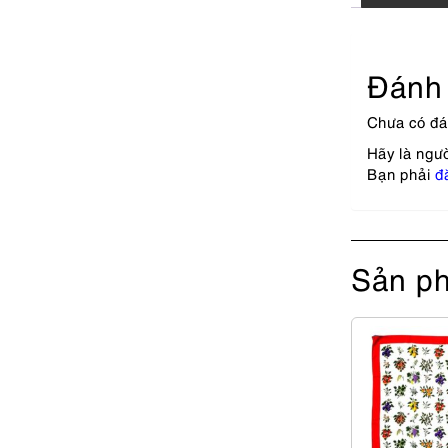
Đánh 
Chưa có đá
Hãy là ngư
Bạn phải
đ
Sản ph