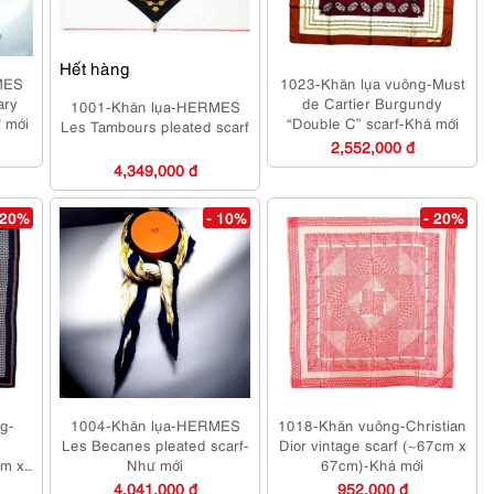
Hết hàng
MES
1023-Khăn lụa vuông-Must
ary
de Cartier Burgundy
1001-Khăn lụa-HERMES
 mới
“Double C” scarf-Khá mới
Les Tambours pleated scarf
2,552,000 đ
4,349,000 đ
 20%
- 10%
- 20%
g-
1004-Khăn lụa-HERMES
1018-Khăn vuông-Christian
Les Becanes pleated scarf-
Dior vintage scarf (~67cm x
cm x
Như mới
67cm)-Khá mới
4,041,000 đ
952,000 đ