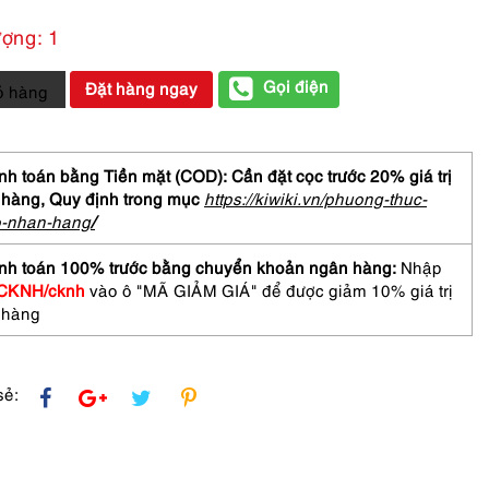
ượng: 1
Gọi điện
Đặt hàng ngay
ỏ hàng
MES
s
h toán bằng Tiền mặt (COD): Cần đặt cọc trước 20% giá trị
 hàng,
Quy định trong mục
https://kiwiki.vn/phuong-thuc-
se
o-nhan-hang
/
nh toán 100% trước bằng chuyển khoản ngân hàng:
Nhập
CKNH/cknh
vào ô "MÃ GIẢM GIÁ" để được giảm 10% giá trị
 hàng
sẻ: