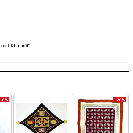
scarf-Khá mới”
 10%
- 20%