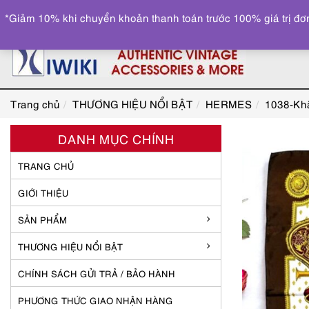
*Giảm 10% khi chuyển khoản thanh toán trước 100% giá trị đơn
Trang chủ
THƯƠNG HIỆU NỔI BẬT
HERMES
1038-Khă
DANH MỤC CHÍNH
TRANG CHỦ
GIỚI THIỆU
SẢN PHẨM
THƯƠNG HIỆU NỔI BẬT
CHÍNH SÁCH GỬI TRẢ / BẢO HÀNH
PHƯƠNG THỨC GIAO NHẬN HÀNG