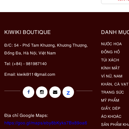
KIWIKI BOUTIQUE
DANH MỤ
NƯỚC HOA
Đ/C: 54 - Phố Tam Khương, Khương Thượng,
ĐỒNG HỒ
Đống Đa, Hà Nội, Việt Nam
TÚI XÁCH
Tel: (+84) - 981987140
KÍNH MẮT
Email:
kiwiki911@gmail.com
VÍ NỮ, NAM
KHĂN, CÀ VẠT
z
TRANG SỨC
MỸ PHẨM
GIẦY, DÉP
Địa chỉ Google Maps:
ÁO KHOÁC
https://goo.gl/maps/eby8bKyks7Bx89oa6
SẢN PHẨM KH