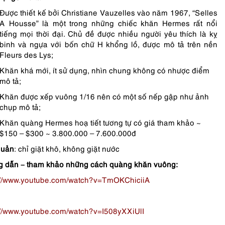
Được thiết kế bởi Christiane Vauzelles vào năm 1967, “Selles
A Housse” là một trong những chiếc khăn Hermes rất nổi
tiếng mọi thời đại. Chủ đề được nhiều người yêu thích là kỵ
binh và ngựa với bốn chữ H khổng lồ, được mô tả trên nền
Fleurs des Lys;
Khăn khá mới, ít sử dụng, nhìn chung không có nhược điểm
mô tả;
Khăn được xếp vuông 1/16 nên có một số nếp gập như ảnh
chụp mô tả;
Khăn quàng Hermes hoạ tiết tương tự có giá tham khảo ~
$150 – $300 ~ 3.800.000 – 7.600.000đ
quản
: chỉ giặt khô, không giặt nước
 dẫn – tham khảo những cách quàng khăn vuông:
://www.youtube.com/watch?v=TmOKChiciiA
://www.youtube.com/watch?v=I508yXXiUlI