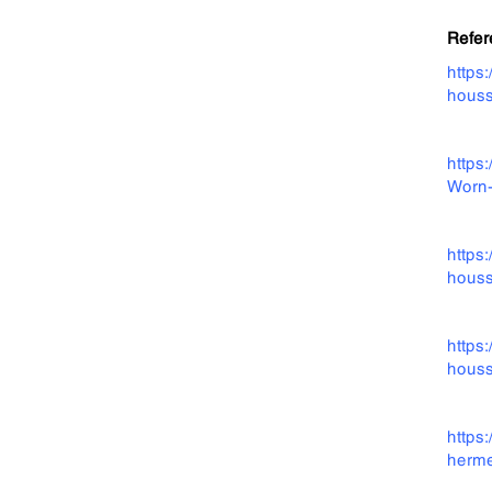
Refer
https
hous
https
Worn-
https
hous
https
houss
https
herme