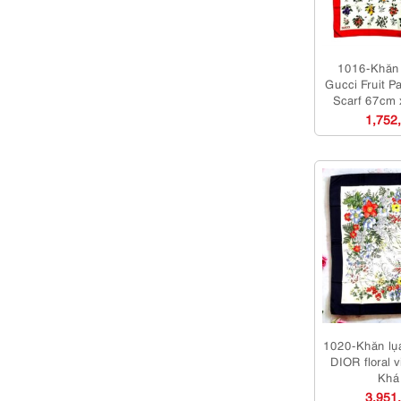
1016-Khăn 
Gucci Fruit P
Scarf 67cm
m
1,752
1020-Khăn l
DIOR floral v
Khá
3,951