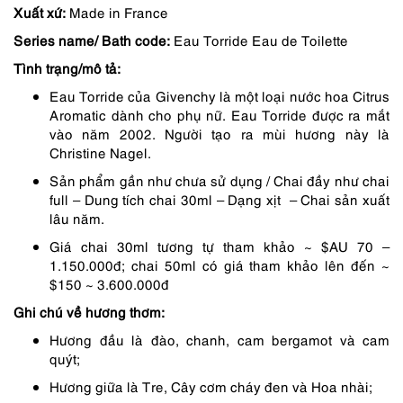
Xuất xứ:
Made in France
là:
tại
Series name/ Bath code:
Eau Torride Eau de Toilette
1,450,000 ₫.
là:
Tình trạng/mô tả:
1,233,000 ₫.
Eau Torride của Givenchy là một loại nước hoa Citrus
Aromatic dành cho phụ nữ. Eau Torride được ra mắt
vào năm 2002. Người tạo ra mùi hương này là
Christine Nagel.
Sản phẩm gần như chưa sử dụng / Chai đầy như chai
full – Dung tích chai 30ml – Dạng xịt – Chai sản xuất
lâu năm.
Giá chai 30ml tương tự tham khảo ~ $AU 70 –
1.150.000đ; chai 50ml có giá tham khảo lên đến ~
$150 ~ 3.600.000đ
Ghi chú về hương thơm:
Hương đầu là đào, chanh, cam bergamot và cam
quýt;
Hương giữa là Tre, Cây cơm cháy đen và Hoa nhài;