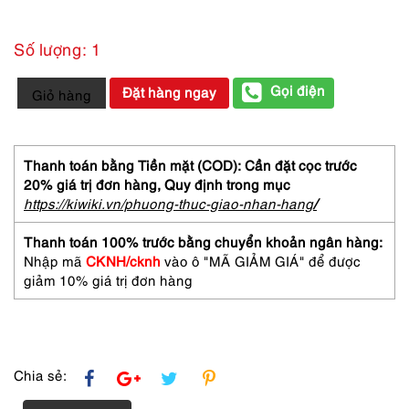
Số lượng: 1
0455-
Gọi điện
Đặt hàng ngay
Giỏ hàng
GIVENCHY
Eau
Torride
EDT
Thanh toán bằng Tiền mặt (COD): Cần đặt cọc trước
spray
20% giá trị đơn hàng,
Quy định trong mục
perfume
https://kiwiki.vn/phuong-thuc-giao-nhan-hang
/
30ml-
Nước
Thanh toán 100% trước bằng chuyển khoản ngân hàng:
hoa
Nhập mã
CKNH/cknh
vào ô "MÃ GIẢM GIÁ" để được
nữ-
giảm 10% giá trị đơn hàng
Đầy
chai
số
lượng
Chia sẻ: