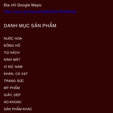
Địa chỉ Google Maps:
https://goo.gl/maps/eby8bKyks7Bx89oa6
DANH MỤC SẢN PHẨM
NƯỚC HOA
ĐỒNG HỒ
TÚI XÁCH
KÍNH MẮT
VÍ NỮ, NAM
KHĂN, CÀ VẠT
TRANG SỨC
MỸ PHẨM
GIẦY, DÉP
ÁO KHOÁC
SẢN PHẨM KHÁC