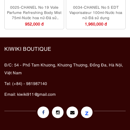
0025-CHANEL No 19 Voile
0034-CHANEL No 5 EDT
Parfume Refreshing Body Mist
Vaporisateur 100ml-Nước hoa
75ml-Nước hoa nữ-Đã sử
nữ-Đã sử dụng
dụng
952,000 đ
1,960,000 đ
KIWIKI BOUTIQUE
Đ/C: 54 - Phố Tam Khương, Khương Thượng, Đống Đa, Hà Nội,
Việt Nam
Tel: (+84) - 981987140
Email:
kiwiki911@gmail.com
z