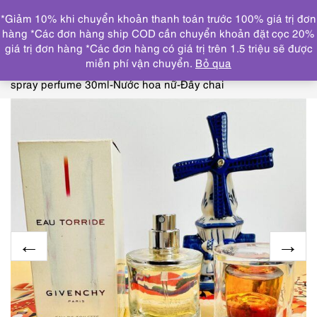
0
*Giảm 10% khi chuyển khoản thanh toán trước 100% giá trị đơn
DANH MỤC
hàng *Các đơn hàng ship COD cần chuyển khoản đặt cọc 20%
giá trị đơn hàng *Các đơn hàng có giá trị trên 1.5 triệu sẽ được
Trang chủ
THƯƠNG HIỆU NỔI
miễn phí vận chuyển.
Bỏ qua
BẬT
GIVENCHY
0455-GIVENCHY Eau Torride EDT
spray perfume 30ml-Nước hoa nữ-Đầy chai