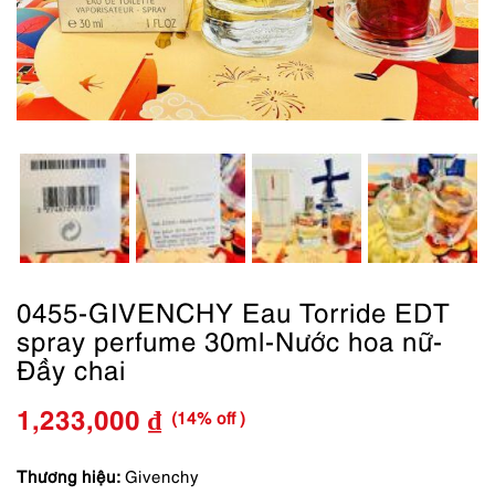
0455-GIVENCHY Eau Torride EDT
spray perfume 30ml-Nước hoa nữ-
Đầy chai
(14% off )
1,233,000
₫
Giá
Giá
gốc
hiện
Thương hiệu:
Givenchy