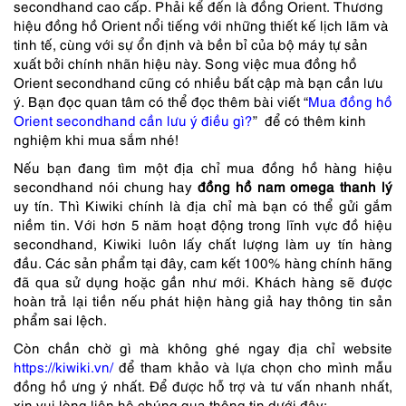
secondhand cao cấp. Phải kể đến là đồng Orient. Thương
hiệu đồng hồ Orient nổi tiếng với những thiết kế lịch lãm và
tinh tế, cùng với sự ổn định và bền bỉ của bộ máy tự sản
xuất bởi chính nhãn hiệu này. Song việc mua đồng hồ
Orient secondhand cũng có nhiều bất cập mà bạn cần lưu
ý. Bạn đọc quan tâm có thể đọc thêm bài viết “
Mua đồng hồ
Orient secondhand cần lưu ý điều gì?
” để
có thêm kinh
nghiệm khi mua sắm nhé!
Nếu bạn đang tìm một địa chỉ mua đồng hồ hàng hiệu
secondhand nói chung hay
đồng hồ nam omega thanh lý
uy tín. Thì Kiwiki chính là địa chỉ mà bạn có thể gửi gắm
niềm tin. Với hơn 5 năm hoạt động trong lĩnh vực đồ hiệu
secondhand, Kiwiki luôn lấy chất lượng làm uy tín hàng
đầu. Các sản phẩm tại đây, cam kết 100% hàng chính hãng
đã qua sử dụng hoặc gần như mới. Khách hàng sẽ được
hoàn trả lại tiền nếu phát hiện hàng giả hay thông tin sản
phẩm sai lệch.
Còn chần chờ gì mà không ghé ngay địa chỉ website
https://kiwiki.vn/
để tham khảo và lựa chọn cho mình mẫu
đồng hồ ưng ý nhất. Để được hỗ trợ và tư vấn nhanh nhất,
xin vui lòng liên hệ chúng qua thông tin dưới đây: