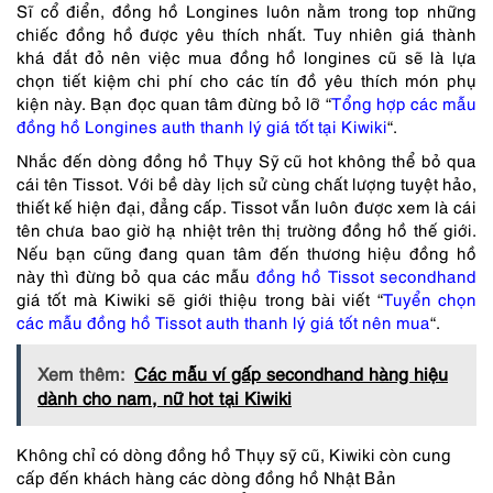
Sĩ cổ điển, đồng hồ Longines luôn nằm trong top những
chiếc đồng hồ được yêu thích nhất. Tuy nhiên giá thành
khá đắt đỏ nên việc mua đồng hồ longines cũ sẽ là lựa
chọn tiết kiệm chi phí cho các tín đồ yêu thích món phụ
kiện này. Bạn đọc quan tâm đừng bỏ lỡ “
Tổng hợp các mẫu
đồng hồ Longines auth thanh lý giá tốt tại Kiwiki
“.
Nhắc đến dòng đồng hồ Thụy Sỹ cũ hot không thể bỏ qua
cái tên Tissot. Với bề dày lịch sử cùng chất lượng tuyệt hảo,
thiết kế hiện đại, đẳng cấp. Tissot vẫn luôn được xem là cái
tên chưa bao giờ hạ nhiệt trên thị trường đồng hồ thế giới.
Nếu bạn cũng đang quan tâm đến thương hiệu đồng hồ
này thì đừng bỏ qua các mẫu
đồng hồ Tissot secondhand
giá tốt mà Kiwiki sẽ giới thiệu trong bài viết “
Tuyển chọn
các mẫu đồng hồ Tissot auth thanh lý giá tốt nên mua
“.
Xem thêm:
Các mẫu ví gấp secondhand hàng hiệu
dành cho nam, nữ hot tại Kiwiki
Không chỉ có dòng đồng hồ Thụy sỹ cũ, Kiwiki còn cung
cấp đến khách hàng các dòng đồng hồ Nhật Bản