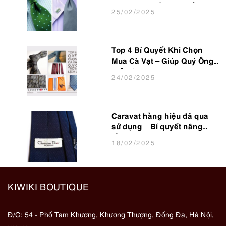
Nam Công Sở Hot Nhất 2025
25
/02
/2025
Top 4 Bí Quyết Khi Chọn
Mua Cà Vạt – Giúp Quý Ông
Trở Nên Lịch Lãm
24
/02
/2025
Caravat hàng hiệu đã qua
sử dụng – Bí quyết nâng
tầm phong cách cho dân
18
/02
/2025
văn phòng
KIWIKI BOUTIQUE
Đ/C: 54 - Phố Tam Khương, Khương Thượng, Đống Đa, Hà Nội,