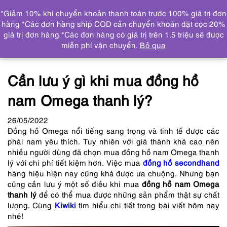
0
*Giảm 10% khi chuyển khoản thanh toán trước 100% giá trị đơn
DANH MỤC
hàng *Các đơn hàng ship COD cần chuyển khoản đặt cọc 20%
giá trị đơn hàng *Các đơn hàng có giá trị trên 1.5 triệu sẽ được
Trang chủ
Tin tức
Cần lưu ý gì khi mua đồng hồ nam
miễn phí vận chuyển.
Bỏ qua
Omega thanh lý?
Cần lưu ý gì khi mua đồng hồ
nam Omega thanh lý?
26
/05
/2022
Đồng hồ Omega nổi tiếng sang trọng và tinh tế được các
phái nam yêu thích. Tuy nhiên với giá thành khá cao nên
nhiều người dùng đã chọn mua
đồng hồ nam Omega thanh
lý
với chi phí tiết kiệm hơn. Việc mua
đồng hồ secondhand
hàng hiệu hiện nay cũng khá được ưa chuộng. Nhưng bạn
cũng cần lưu ý một số điều khi mua
đồng hồ nam Omega
thanh lý
để có thể mua được những sản phẩm thật sự chất
lượng. Cùng
Kiwiki
tìm hiểu chi tiết trong bài viết hôm nay
nhé!