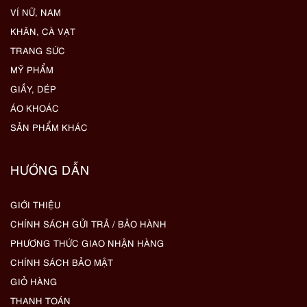
VÍ NỮ, NAM
KHĂN, CÀ VẠT
TRANG SỨC
MỸ PHẨM
GIẦY, DÉP
ÁO KHOÁC
SẢN PHẨM KHÁC
HƯỚNG DẪN
GIỚI THIỆU
CHÍNH SÁCH GỬI TRẢ / BẢO HÀNH
PHƯƠNG THỨC GIAO NHẬN HÀNG
CHÍNH SÁCH BẢO MẬT
GIỎ HÀNG
THANH TOÁN