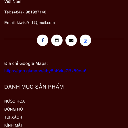
Việt Nam
Tel: (+84) - 981987140
Email:
kiwiki911@gmail.com
z
Địa chỉ Google Maps:
https://goo.gl/maps/eby8bKyks7Bx89oa6
DANH MỤC SẢN PHẨM
NƯỚC HOA
ĐỒNG HỒ
TÚI XÁCH
KÍNH MẮT