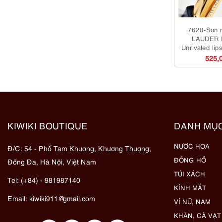
7620-Son 
LAUDER 
Unrivaled lip
dụ
525,
KIWIKI BOUTIQUE
DANH MỤ
NƯỚC HOA
Đ/C: 54 - Phố Tam Khương, Khương Thượng,
ĐỒNG HỒ
Đống Đa, Hà Nội, Việt Nam
TÚI XÁCH
Tel: (+84) - 981987140
KÍNH MẮT
Email:
kiwiki911@gmail.com
VÍ NỮ, NAM
KHĂN, CÀ VẠT