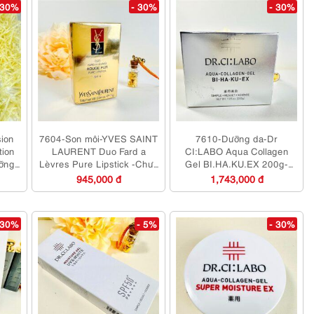
 30%
- 30%
- 30%
ion
7604-Son môi-YVES SAINT
7610-Dưỡng da-Dr
tion
LAURENT Duo Fard a
CI:LABO Aqua Collagen
ỡng
Lèvres Pure Lipstick -Chưa
Gel BI.HA.KU.EX 200g-
sử dụng/fullbox
Chưa sử dụng/fullbox
945,000 đ
1,743,000 đ
 30%
- 5%
- 30%