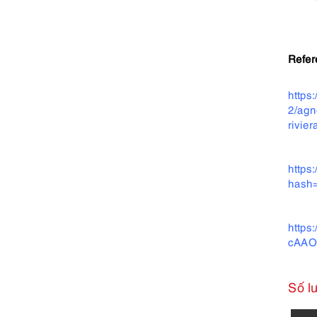
Refer
https
2/agn
rivier
https
hash
https
cAAO
Số l
7658-