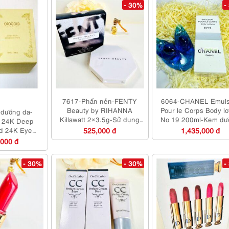
- 30%
-
7617-Phấn nền-FENTY
6064-CHANEL Emuls
Beauty by RIHANNA
Pour le Corps Body lo
dưỡng da-
Killawatt 2×3.5g-Sử dụng
No 19 200ml-Kem dư
24K Deep
rất ít
thể
nd 24K Eye
525,000 đ
1,435,000 đ
a cream
,000 đ
- 30%
- 30%
-