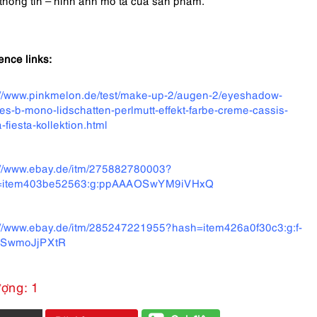
thông tin – hình ảnh mô tả của sản phẩm.
ence links:
://www.pinkmelon.de/test/make-up-2/augen-2/eyeshadow-
es-b-mono-lidschatten-perlmutt-effekt-farbe-creme-cassis-
a-fiesta-kollektion.html
://www.ebay.de/itm/275882780003?
=item403be52563:g:ppAAAOSwYM9iVHxQ
://www.ebay.de/itm/285247221955?hash=item426a0f30c3:g:f-
SwmoJjPXtR
ượng: 1