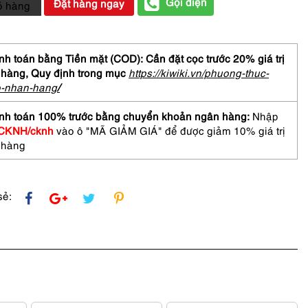
Gọi điện
Đặt hàng ngay
ỏ hàng
ES
h toán bằng Tiền mặt (COD): Cần đặt cọc trước 20% giá trị
OBULLE
 hàng,
Quy định trong mục
https://kiwiki.vn/phuong-thuc-
o-nhan-hang
/
hatten
nh toán 100% trước bằng chuyển khoản ngân hàng:
Nhập
hadow-
CKNH/cknh
vào ô "MÃ GIẢM GIÁ" để được giảm 10% giá trị
 hàng
sẻ: