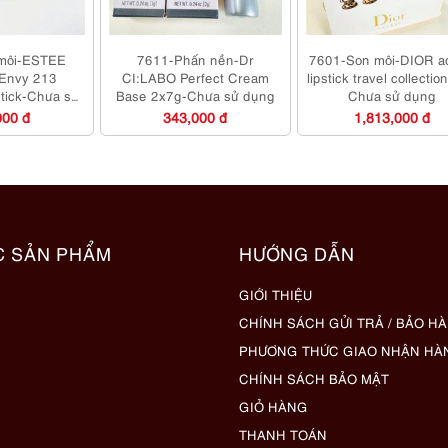
môi-ESTEE
7611-Phấn nền-Dr
7601-Son môi-DIOR ad
Envy 213
CI:LABO Perfect Cream
lipstick travel collectio
stick-Chưa sử
Base 2x7g-Chưa sử dụng
Chưa sử dụng
ng
000 đ
343,000 đ
1,813,000 đ
C SẢN PHẨM
HƯỚNG DẪN
GIỚI THIỆU
CHÍNH SÁCH GỬI TRẢ / BẢO H
PHƯƠNG THỨC GIAO NHẬN HÀ
CHÍNH SÁCH BẢO MẬT
GIỎ HÀNG
THANH TOÁN