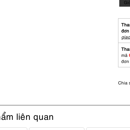
Gi
Phấn
mắt-
AGN
B
Than
MON
đơn
mono
gia
Lidsc
2g
Tha
eyes
mã
Chưa
đơn
sử
dụng
số
Chia 
lượng
ẩm liên quan