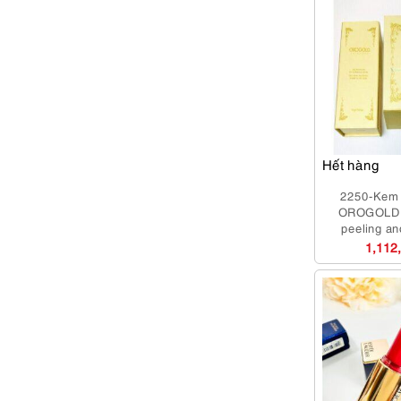
Hết hàng
2250-Kem 
OROGOLD 
peeling a
formul
1,112