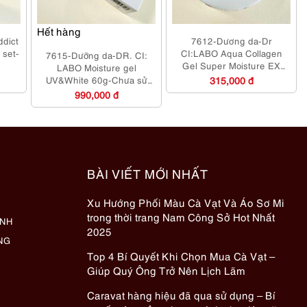
Hết hàng
dict
7612-Dương da-Dr
n set-
CI:LABO Aqua Collagen
7615-Dưỡng da-DR. CI:
Gel Super Moisture EX
LABO Moisture gel
2x10g-Chưa sử
UV&White 60g-Chưa sử
315,000 đ
dụng/fullbox
dụng/fullbox
990,000 đ
BÀI VIẾT MỚI NHẤT
Xu Hướng Phối Màu Cà Vạt Và Áo Sơ Mi
trong thời trang Nam Công Sở Hot Nhất
ÀNH
2025
NG
Top 4 Bí Quyết Khi Chọn Mua Cà Vạt –
Giúp Quý Ông Trở Nên Lịch Lãm
Caravat hàng hiệu đã qua sử dụng – Bí