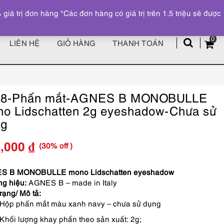
Đăng ký
Tài khoản
z
 trị đơn hàng *Các đơn hàng có giá trị trên 1.5 triệu sẽ được
0
LIÊN HỆ
GIỎ HÀNG
THANH TOÁN
58-Phấn mắt-AGNES B MONOBULLE
o Lidschatten 2g eyeshadow-Chưa sử
ng
(30% off )
3,000
₫
Giá
Giá
gốc
hiện
S B MONOBULLE mono Lidschatten eyeshadow
g hiệu:
AGNES B – made in Italy
là:
tại
trạng/ Mô tả:
Hộp phấn mắt màu xanh navy – chưa sử dụng
390,000 ₫.
là:
Khối lượng khay phấn theo sản xuất: 2g;
273,000 ₫.