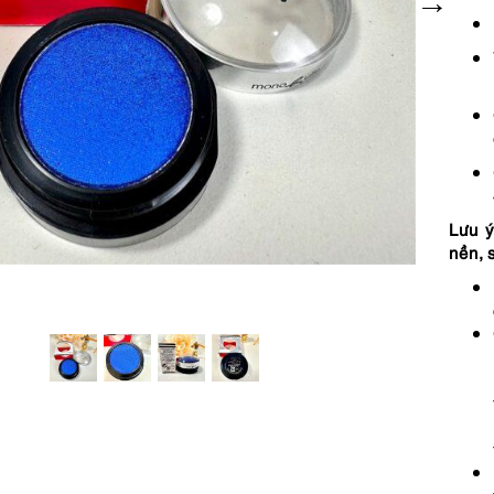
Lưu ý
nền, 