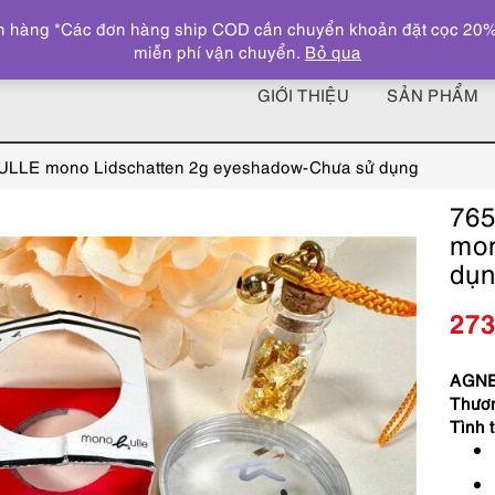
 hàng *Các đơn hàng ship COD cần chuyển khoản đặt cọc 20% giá
miễn phí vận chuyển.
Bỏ qua
GIỚI THIỆU
SẢN PHẨM
LE mono Lidschatten 2g eyeshadow-Chưa sử dụng
76
mon
dụ
27
AGNE
Thươn
Tình 