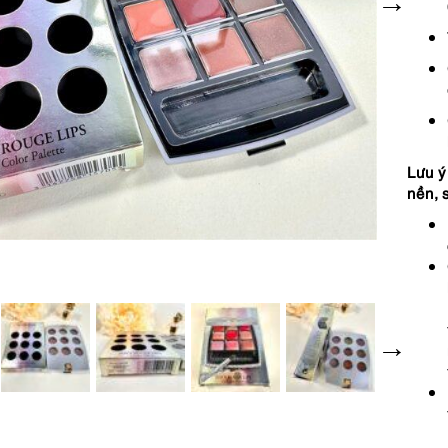
Lưu ý
nền, 