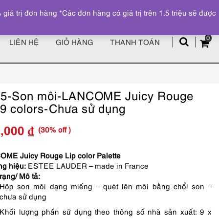
Đăng ký
Tài khoản
z
 trị đơn hàng *Các đơn hàng có giá trị trên 1.5 triệu sẽ được
0
LIÊN HỆ
GIỎ HÀNG
THANH TOÁN
5-Son môi-LANCOME Juicy Rouge
 9 colors-Chưa sử dụng
(30% off )
3,000
₫
Giá
Giá
gốc
hiện
ME Juicy Rouge Lip color Palette
g hiệu:
ESTEE LAUDER – made in France
là:
tại
rạng/ Mô tả:
Hộp son môi dạng miếng – quét lên môi bằng chổi son –
890,000 ₫.
là:
chưa sử dụng
623,000 ₫.
Khối lượng phấn sử dụng theo thông số nhà sản xuất: 9 x