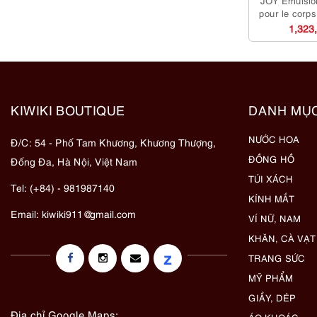
pour le corp
sử 
1,323
KIWIKI BOUTIQUE
DANH MỤ
NƯỚC HOA
Đ/C: 54 - Phố Tam Khương, Khương Thượng,
ĐỒNG HỒ
Đống Đa, Hà Nội, Việt Nam
TÚI XÁCH
Tel: (+84) - 981987140
KÍNH MẮT
Email:
kiwiki911@gmail.com
VÍ NỮ, NAM
KHĂN, CÀ VẠT
z
TRANG SỨC
MỸ PHẨM
GIẦY, DÉP
Địa chỉ Google Maps:
ÁO KHOÁC