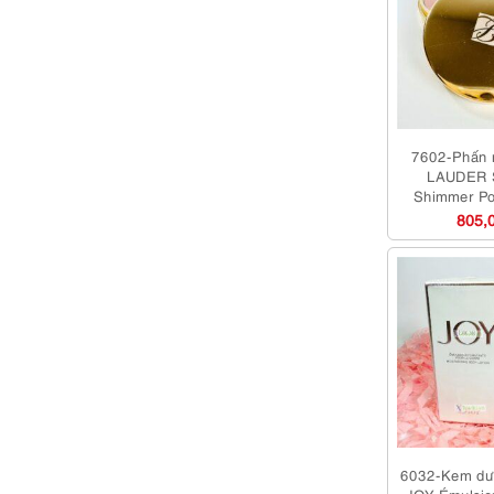
7602-Phấn
LAUDER S
Shimmer Po
Chưa s
805,
6032-Kem dư
JOY Émulsio