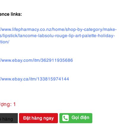
ence links:
://www.lifepharmacy.co.nz/home/shop-by-category/make-
s/lipstick/lancome-labsolu-rouge-lip-art-palette-holiday-
tion/
://www.ebay.com/itm/362911935686
://www.ebay.ca/itm/133815974144
ượng: 1
Gọi điện
Đặt hàng ngay
ỏ hàng