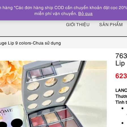
 hàng *Các đơn hàng ship COD cần chuyển khoản đặt cọc 20% giá
miễn phí vận chuyển.
Bỏ qua
GIỚI THIỆU
SẢN PHẨM
e Lip 9 colors-Chưa sử dụng
763
Lip
62
LANCO
Thươn
Tình t