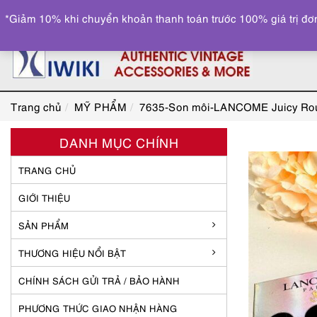
*Giảm 10% khi chuyển khoản thanh toán trước 100% giá trị đơn
Trang chủ
MỸ PHẨM
7635-Son môi-LANCOME Juicy Roug
DANH MỤC CHÍNH
TRANG CHỦ
GIỚI THIỆU
SẢN PHẨM
THƯƠNG HIỆU NỔI BẬT
CHÍNH SÁCH GỬI TRẢ / BẢO HÀNH
PHƯƠNG THỨC GIAO NHẬN HÀNG