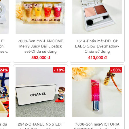
LE
7608-Son môi-LANCOME
7614-Phấn mắt-DR. CI:
on
Merry Juicy Bar Lipstick
LABO Glow EyeShadow-
ase-
set-Chưa sử dụng
Chưa sử dụng
553,000 đ
413,000 đ
 24%
- 18%
- 30%
r du
2942-CHANEL No 5 EDT
7606-Son môi-VICTORIA
Nước
4ml & 2 Soaps 75g set-
SECRET Beauty Rush Lip