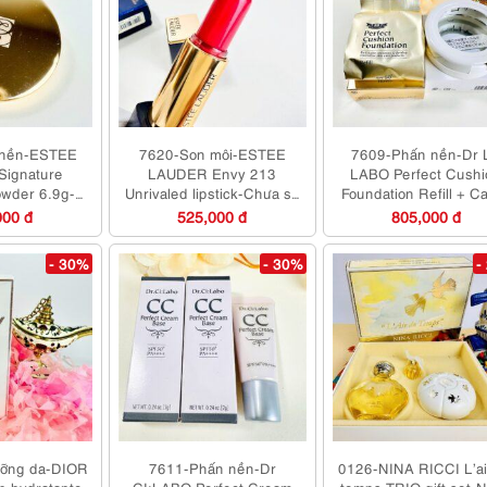
 nền-ESTEE
7620-Son môi-ESTEE
7609-Phấn nền-Dr 
ignature
LAUDER Envy 213
LABO Perfect Cushi
wder 6.9g-
Unrivaled lipstick-Chưa sử
Foundation Refill + C
ử dụng
dụng
Chưa sử dụng
000 đ
525,000 đ
805,000 đ
- 30%
- 30%
-
ỡng da-DIOR
7611-Phấn nền-Dr
0126-NINA RICCI L’ai
n hydratante
CI:LABO Perfect Cream
temps TRIO gift set-