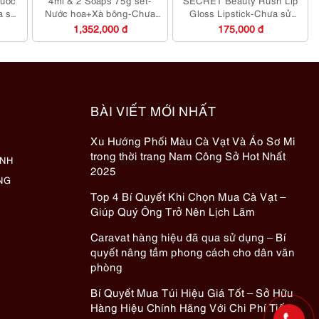
a sử
Nước hoa+Xà bông-Chưa
Gloss Lipstick-Chưa sử
sử dụng
dụng/fullbox
1,352,000 đ
175,000 đ
BÀI VIẾT MỚI NHẤT
Xu Hướng Phối Màu Cà Vạt Và Áo Sơ Mi
trong thời trang Nam Công Sở Hot Nhất
ÀNH
2025
NG
Top 4 Bí Quyết Khi Chọn Mua Cà Vạt –
Giúp Quý Ông Trở Nên Lịch Lãm
Caravat hàng hiệu đã qua sử dụng – Bí
quyết nâng tầm phong cách cho dân văn
phòng
Bí Quyết Mua Túi Hiệu Giá Tốt – Sở Hữu
Hàng Hiệu Chính Hãng Với Chi Phí Tiết