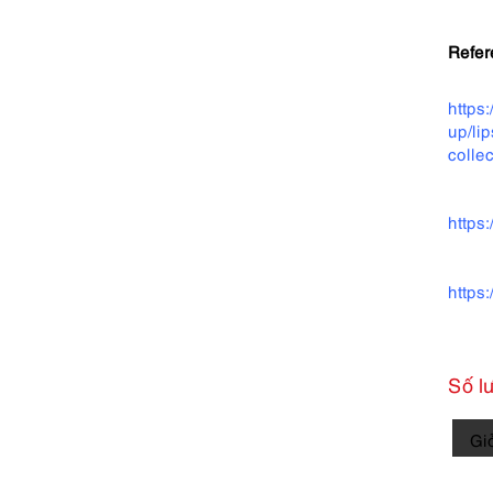
Refer
https
up/lip
collec
https
https
Số l
7635-
Gi
Son
môi-