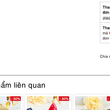
LAN
Juicy
Than
Roug
đơn
Lip
gia
9
colors
Tha
Chưa
mã
sử
đơn
dụng
số
lượng
Chia 
ẩm liên quan
- 30%
- 30%
-