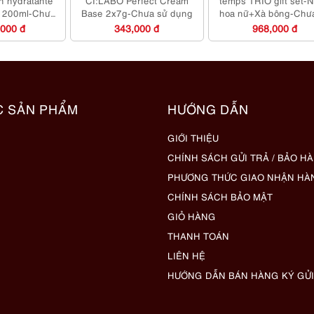
s 200ml-Chưa
Base 2x7g-Chưa sử dụng
hoa nữ+Xà bông-Chư
dụng
dụng
,000 đ
343,000 đ
968,000 đ
C SẢN PHẨM
HƯỚNG DẪN
GIỚI THIỆU
CHÍNH SÁCH GỬI TRẢ / BẢO H
PHƯƠNG THỨC GIAO NHẬN HÀ
CHÍNH SÁCH BẢO MẬT
GIỎ HÀNG
THANH TOÁN
LIÊN HỆ
HƯỚNG DẪN BÁN HÀNG KÝ GỬI