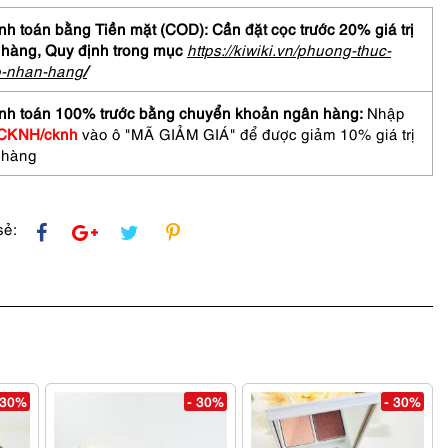
COME
h toán bằng Tiền mặt (COD): Cần đặt cọc trước 20% giá trị
e
 hàng,
Quy định trong mục
https://kiwiki.vn/phuong-thuc-
o-nhan-hang
/
-
nh toán 100% trước bằng chuyển khoản ngân hàng:
Nhập
CKNH/cknh
vào ô "MÃ GIẢM GIÁ" để được giảm 10% giá trị
 hàng
sẻ:
 30%
- 30%
- 30%