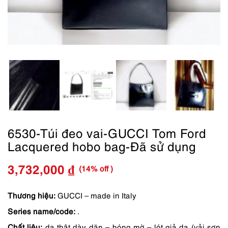
6530-Túi đeo vai-GUCCI Tom Ford
Lacquered hobo bag-Đã sử dụng
(14% off )
3,732,000
₫
Giá
Giá
gốc
hiện
Thương hiệu:
GUCCI – made in Italy
Series name/code:
.
là:
tại
Chất liệu:
da thật dày dặn – bóng mờ – lót giả da (vải sơn