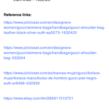
Reference links:
https://www.jolicloset.com/en/designers-
women/gucci/womens-bags/handbags/gucci-shoulder-bag-
leather-black-silver-auth-ep5573–1632420
https://www.jolicloset.com/en/designers-
women/gucci/womens-bags/handbags/gucci-shoulder-
bag–333204
https://www.jolicloset.com/es/marcas-mujer/gucci/bolsos-
mujer/bolsos-mano/bolso-de-hombro-gucci-piel-negro-
auth-ar6499–532939
https://www.ebay.com/itm/285911510721