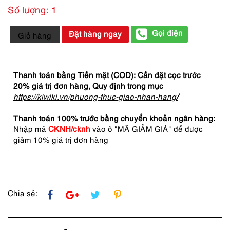
Số lượng: 1
6530-
Gọi điện
Đặt hàng ngay
Giỏ hàng
Túi
đeo
vai-
GUCCI
Thanh toán bằng Tiền mặt (COD): Cần đặt cọc trước
Tom
20% giá trị đơn hàng,
Quy định trong mục
Ford
https://kiwiki.vn/phuong-thuc-giao-nhan-hang
/
Lacquered
hobo
Thanh toán 100% trước bằng chuyển khoản ngân hàng:
bag-
Nhập mã
CKNH/cknh
vào ô "MÃ GIẢM GIÁ" để được
Đã
giảm 10% giá trị đơn hàng
sử
dụng
số
lượng
Chia sẻ: