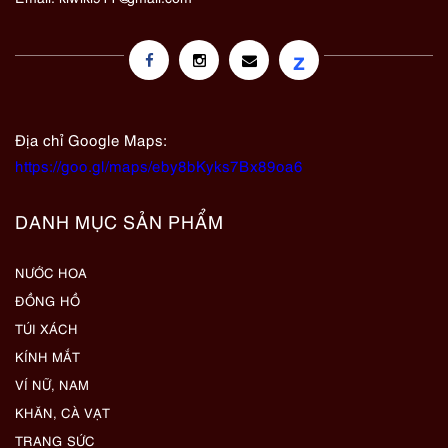
z
Địa chỉ Google Maps:
https://goo.gl/maps/eby8bKyks7Bx89oa6
DANH MỤC SẢN PHẨM
NƯỚC HOA
ĐỒNG HỒ
TÚI XÁCH
KÍNH MẮT
VÍ NỮ, NAM
KHĂN, CÀ VẠT
TRANG SỨC