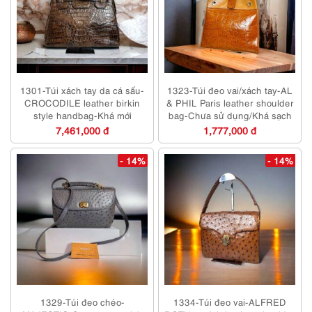
1301-Túi xách tay da cá sấu-
1323-Túi đeo vai/xách tay-AL
CROCODILE leather birkin
& PHIL Paris leather shoulder
style handbag-Khá mới
bag-Chưa sử dụng/Khá sạch
7,461,000 đ
1,777,000 đ
- 14%
- 14%
1329-Túi đeo chéo-
1334-Túi đeo vai-ALFRED