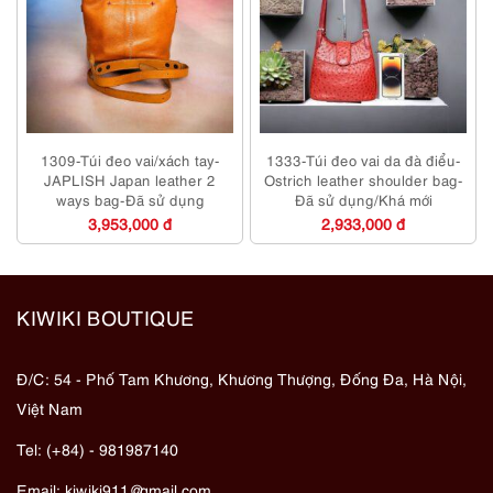
1309-Túi đeo vai/xách tay-
1333-Túi đeo vai da đà điểu-
JAPLISH Japan leather 2
Ostrich leather shoulder bag-
ways bag-Đã sử dụng
Đã sử dụng/Khá mới
3,953,000 đ
2,933,000 đ
KIWIKI BOUTIQUE
Đ/C: 54 - Phố Tam Khương, Khương Thượng, Đống Đa, Hà Nội,
Việt Nam
Tel: (+84) - 981987140
Email:
kiwiki911@gmail.com