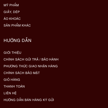
MỸ PHẨM
GIẦY, DÉP
ÁO KHOÁC
SẢN PHẨM KHÁC
HƯỚNG DẪN
GIỚI THIỆU
CHÍNH SÁCH GỬI TRẢ / BẢO HÀNH
PHƯƠNG THỨC GIAO NHẬN HÀNG
CHÍNH SÁCH BẢO MẬT
GIỎ HÀNG
THANH TOÁN
LIÊN HỆ
HƯỚNG DẪN BÁN HÀNG KÝ GỬI