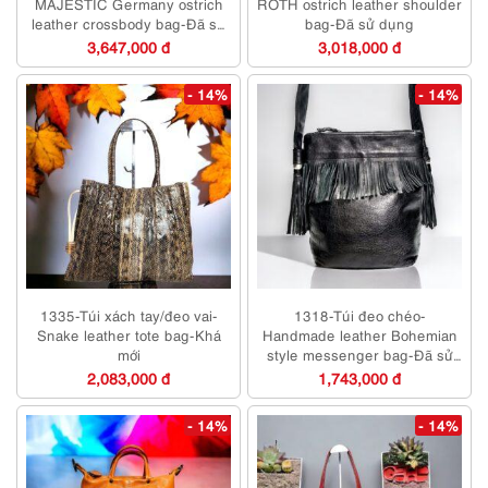
MAJESTIC Germany ostrich
ROTH ostrich leather shoulder
leather crossbody bag-Đã sử
bag-Đã sử dụng
dụng
3,647,000 đ
3,018,000 đ
- 14%
- 14%
1335-Túi xách tay/đeo vai-
1318-Túi đeo chéo-
Snake leather tote bag-Khá
Handmade leather Bohemian
mới
style messenger bag-Đã sử
dụng/Khá sạch
2,083,000 đ
1,743,000 đ
- 14%
- 14%