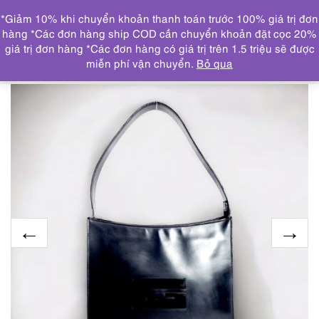
0
*Giảm 10% khi chuyển khoản thanh toán trước 100% giá trị đơn
DANH MỤC
hàng *Các đơn hàng ship COD cần chuyển khoản đặt cọc 20%
giá trị đơn hàng *Các đơn hàng có giá trị trên 1.5 triệu sẽ được
Trang chủ
THƯƠNG HIỆU NỔI BẬT
GUCCI
6530-Túi
miễn phí vận chuyển.
Bỏ qua
đeo vai-GUCCI Tom Ford Lacquered hobo bag-Đã sử dụng