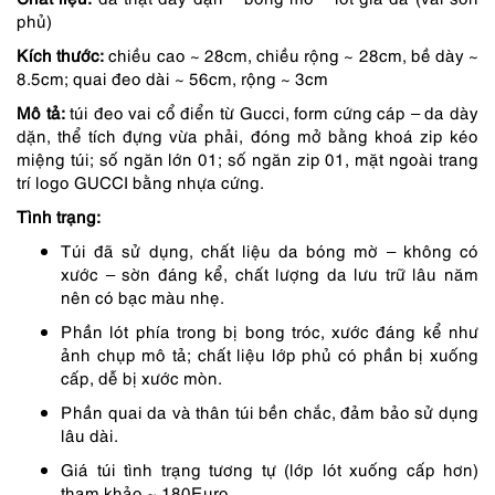
4,390,000 ₫.
là:
phủ)
3,732,000 ₫.
Kích thước:
chiều cao ~ 28cm, chiều rộng ~ 28cm, bề dày ~
8.5cm; quai đeo dài ~ 56cm, rộng ~ 3cm
Mô tả:
túi đeo vai cổ điển từ Gucci, form cứng cáp – da dày
dặn, thể tích đựng vừa phải, đóng mở bằng khoá zip kéo
miệng túi; số ngăn lớn 01; số ngăn zip 01, mặt ngoài trang
trí logo GUCCI bằng nhựa cứng.
Tình trạng:
Túi đã sử dụng, chất liệu da bóng mờ – không có
xước – sờn đáng kể, chất lượng da lưu trữ lâu năm
nên có bạc màu nhẹ.
Phần lót phía trong bị bong tróc, xước đáng kể như
ảnh chụp mô tả; chất liệu lớp phủ có phần bị xuống
cấp, dễ bị xước mòn.
Phần quai da và thân túi bền chắc, đảm bảo sử dụng
lâu dài.
Giá túi tình trạng tương tự (lớp lót xuống cấp hơn)
tham khảo ~ 180Euro