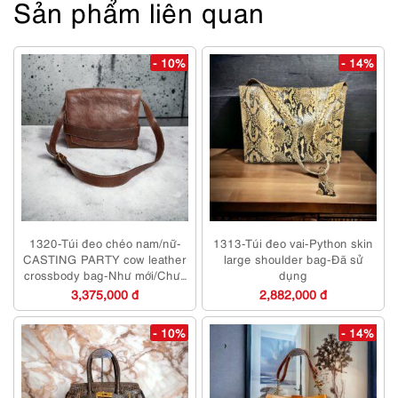
Sản phẩm liên quan
- 10%
- 14%
1320-Túi đeo chéo nam/nữ-
1313-Túi đeo vai-Python skin
CASTING PARTY cow leather
large shoulder bag-Đã sử
crossbody bag-Như mới/Chưa
dụng
sử dụng
3,375,000 đ
2,882,000 đ
- 10%
- 14%