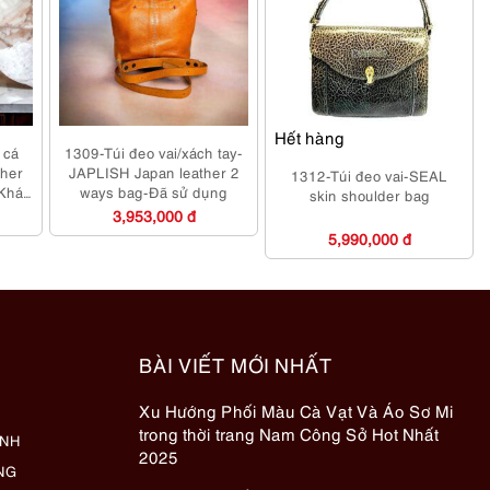
Hết hàng
 cá
1309-Túi đeo vai/xách tay-
her
JAPLISH Japan leather 2
1312-Túi đeo vai-SEAL
-Khá
ways bag-Đã sử dụng
skin shoulder bag
3,953,000 đ
5,990,000 đ
BÀI VIẾT MỚI NHẤT
Xu Hướng Phối Màu Cà Vạt Và Áo Sơ Mi
trong thời trang Nam Công Sở Hot Nhất
ÀNH
2025
NG