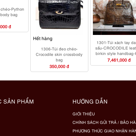
 chéo-Python
sbody bag
,000 đ
Hết hàng
1301-Túi xách tay da
sấu-CROCODILE leat
1306-Túi đeo chéo-
birkin style handbag
Crocodile skin crossbody
mới
bag
7,461,000 đ
350,000 đ
C SẢN PHẨM
HƯỚNG DẪN
GIỚI THIỆU
CHÍNH SÁCH GỬI TRẢ / BẢO H
PHƯƠNG THỨC GIAO NHẬN HÀ