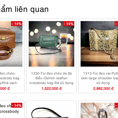
ẩm liên quan
- 14%
- 14%
-
đeo chéo-
1330-Túi đeo chéo da đà
1313-Túi đeo vai-Pyt
ssbody bag-
điểu-Ostrich leather
skin large shoulder b
g/Khá sạch
crossbody bag-Đã sử dụng
sử dụng
,000 đ
1,522,000 đ
2,882,000 đ
- 14%
-