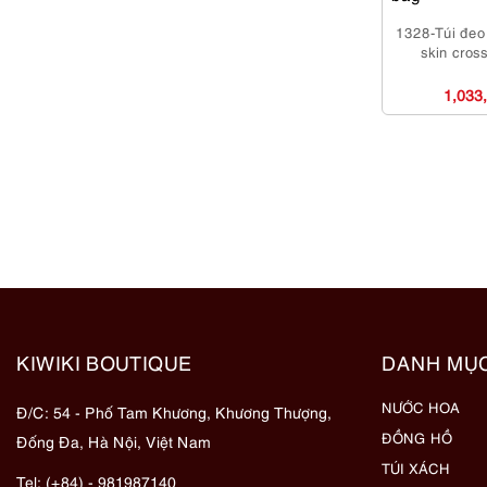
1328-Túi đeo
skin cros
1,033
KIWIKI BOUTIQUE
DANH MỤ
NƯỚC HOA
Đ/C: 54 - Phố Tam Khương, Khương Thượng,
ĐỒNG HỒ
Đống Đa, Hà Nội, Việt Nam
TÚI XÁCH
Tel: (+84) - 981987140