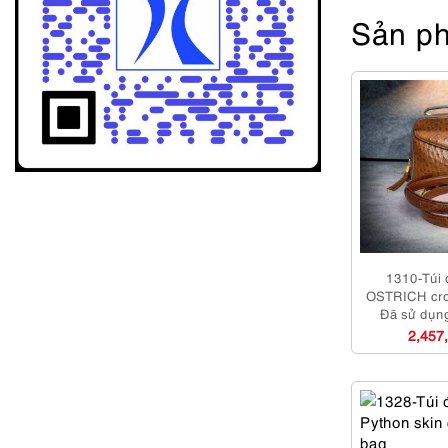
Sản ph
1310-Túi 
OSTRICH cro
Đã sử dụn
2,457