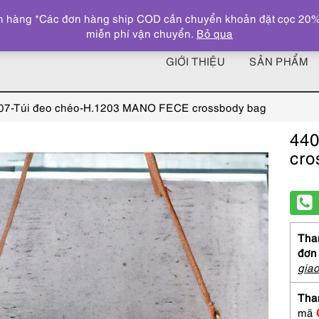
 hàng *Các đơn hàng ship COD cần chuyển khoản đặt cọc 20% giá
miễn phí vận chuyển.
Bỏ qua
GIỚI THIỆU
SẢN PHẨM
07-Túi đeo chéo-H.1203 MANO FECE crossbody bag
440
cro
Than
đơn
gia
Tha
mã