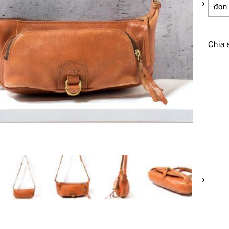
đơn
Chia 