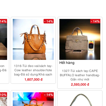
 14%
- 14%
- 14%
Hết hàng
hon
1316-Túi đeo vai/xách tay-
ag-Đã
Cow leather shoulder/tote
1327-Túi xách tay-CAPE
bag-Đã sử dụng/Khá sạch
BUFFALO leather handbag-
1,607,000 đ
Gần như mới
2,593,000 đ
 10%
- 14%