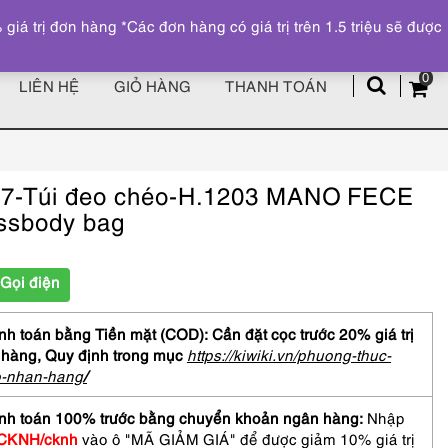
Đăng ký
Tài khoản
z
 trị đơn hàng *Các đơn hàng có giá trị trên 1.5 triệu sẽ được
0
LIÊN HỆ
GIỎ HÀNG
THANH TOÁN
7-Túi đeo chéo-H.1203 MANO FECE
ssbody bag
Gọi điện
h toán bằng Tiền mặt (COD): Cần đặt cọc trước 20% giá trị
 hàng,
Quy định trong mục
https://kiwiki.vn/phuong-thuc-
o-nhan-hang
/
nh toán 100% trước bằng chuyển khoản ngân hàng:
Nhập
CKNH/cknh
vào ô "MÃ GIẢM GIÁ" để được giảm 10% giá trị