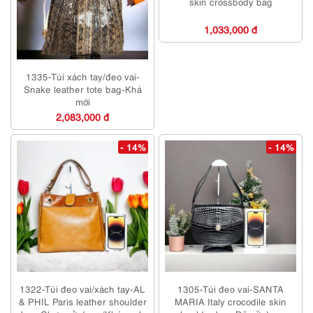
skin crossbody bag
1,033,000 đ
1335-Túi xách tay/đeo vai-
Snake leather tote bag-Khá
mới
2,083,000 đ
- 14%
- 14%
1322-Túi đeo vai/xách tay-AL
1305-Túi đeo vai-SANTA
& PHIL Paris leather shoulder
MARIA Italy crocodile skin