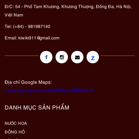
Đ/C: 54 - Phố Tam Khương, Khương Thượng, Đống Đa, Hà Nội,
Việt Nam
Tel: (+84) - 981987140
Email:
kiwiki911@gmail.com
z
Địa chỉ Google Maps:
https://goo.gl/maps/eby8bKyks7Bx89oa6
DANH MỤC SẢN PHẨM
NƯỚC HOA
ĐỒNG HỒ