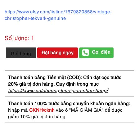
https://www.etsy.com/listing/1679820858/vintage-
christopher-tekverk-genuine
Số lượng: 1
4255-
Gọi điện
Đặt hàng ngay
Giỏ hàng
Túi
đeo
chéo
da
Thanh toán bằng Tiền mặt (COD): Cần đặt cọc trước
thằn
20% giá trị đơn hàng,
Quy định trong mục
lằn-
https://kiwiki.vn/phuong-thuc-giao-nhan-hang
/
JRA
Lizard
Thanh toán 100% trước bằng chuyển khoản ngân hàng:
skin
Nhập mã
CKNH/cknh
vào ô "MÃ GIẢM GIÁ" để được
crossbody
giảm 10% giá trị đơn hàng
bag-
Như
mới