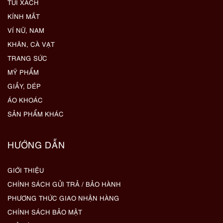
TÚI XÁCH
KÍNH MẮT
VÍ NỮ, NAM
KHĂN, CÀ VẠT
TRANG SỨC
MỸ PHẨM
GIẦY, DÉP
ÁO KHOÁC
SẢN PHẨM KHÁC
HƯỚNG DẪN
GIỚI THIỆU
CHÍNH SÁCH GỬI TRẢ / BẢO HÀNH
PHƯƠNG THỨC GIAO NHẬN HÀNG
CHÍNH SÁCH BẢO MẬT