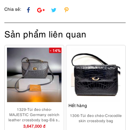
số
lượng
Chia sẻ:
Sản phẩm liên quan
- 14%
Hết hàng
1329-Túi đeo chéo-
MAJESTIC Germany ostrich
1306-Túi đeo chéo-Crocodile
leather crossbody bag-Đã sử
skin crossbody bag
dụng
3,647,000 đ