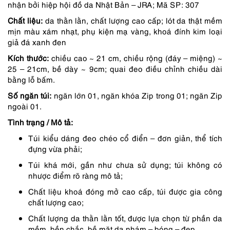
nhận bởi hiệp hội đồ da Nhật Bản – JRA; Mã SP: 307
7,890,000 ₫.
là:
Chất liệu:
da thằn lằn, chất lượng cao cấp; lót da thật mềm
7,496,000 ₫.
mịn màu xám nhạt, phụ kiện mạ vàng, khoá đính kim loại
giả đá xanh đen
Kích thước:
chiều cao ~ 21 cm, chiều rộng (đáy – miệng) ~
25 – 21cm, bề dày ~ 9cm; quai đeo điều chỉnh chiều dài
bằng lỗ bấm.
Số ngăn túi:
ngăn lớn 01, ngăn khóa Zip trong 01; ngăn Zip
ngoài 01.
Tình trạng / Mô tả:
Túi kiểu dáng đeo chéo cổ điển – đơn giản, thể tích
đựng vừa phải;
Túi khá mới, gần như chưa sử dụng; túi không có
nhược điểm rõ ràng mô tả;
Chất liệu khoá đóng mở cao cấp, túi được gia công
chất lượng cao;
Chất lượng da thằn lằn tốt, được lựa chọn từ phần da
mềm, bền chắc, bề mặt da nhám – bóng – đẹp.