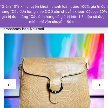
0
*Giảm 10% khi chuyển khoản thanh toán trước 100% giá trị đơn
DANH MỤC
hàng *Các đơn hàng ship COD cần chuyển khoản đặt cọc 20%
giá trị đơn hàng *Các đơn hàng có giá trị trên 1.5 triệu sẽ được
Trang chủ
THƯƠNG HIỆU NỔI BẬT
LIZARD
miễn phí vận chuyển.
Bỏ qua
leather
4255-Túi đeo chéo da thằn lằn-JRA Lizard skin
crossbody bag-Như mới