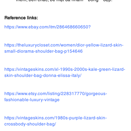
Reference links:
https://www.ebay.com/itm/286468660650?
https://theluxurycloset.com/women/dior-yellow-lizard-skin-
small-diorama-shoulder-bag-p154646
https://vintageskins.com/xl-1990s-2000s-kale-green-lizard-
skin-shoulder-bag-donna-elissa-italy/
https://www.etsy.com/listing/228317770/gorgeous-
fashionable-luxury-vintage
https://vintageskins.com/1980s-purple-lizard-skin-
crossbody-shoulder-bag/