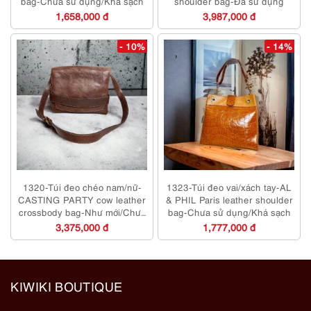
bag-Chưa sử dụng/Khá sạch
shoulder bag-Đã sử dụng
1,658,000 đ
3,987,000 đ
- 10%
- 14%
1320-Túi đeo chéo nam/nữ-
1323-Túi đeo vai/xách tay-AL
CASTING PARTY cow leather
& PHIL Paris leather shoulder
crossbody bag-Như mới/Chưa
bag-Chưa sử dụng/Khá sạch
sử dụng
3,375,000 đ
1,777,000 đ
KIWIKI BOUTIQUE