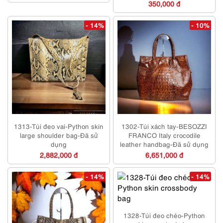
350,000 đ
- 14%
- 10%
1313-Túi đeo vai-Python skin
1302-Túi xách tay-BESOZZI
large shoulder bag-Đã sử
FRANCO Italy crocodile
dụng
leather handbag-Đã sử dụng
2,882,000 đ
6,651,000 đ
- 14%
- 14%
1328-Túi đeo chéo-Python