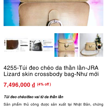
4255-Túi đeo chéo da thằn lằn-JRA
Lizard skin crossbody bag-Như mới
(4% off )
7,496,000
₫
Giá
Giá
gốc
hiện
Túi đeo chéo/đeo vai từ da thằn lằn
Sản phẩm thủ công được sản xuất tại Nhật Bản, chứng
là:
tại