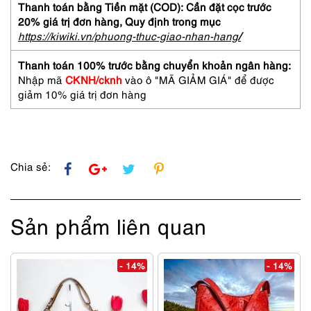
cloth
Thanh toán bằng Tiền mặt (COD): Cần đặt cọc trước
&
20% giá trị đơn hàng,
Quy định trong mục
leather
https://kiwiki.vn/phuong-thuc-giao-nhan-hang
/
business
bag-
Thanh toán 100% trước bằng chuyển khoản ngân hàng:
Như
Nhập mã
CKNH/cknh
vào ô "MÃ GIẢM GIÁ" để được
mới
giảm 10% giá trị đơn hàng
số
lượng
Chia sẻ:
Sản phẩm liên quan
- 14%
- 14%