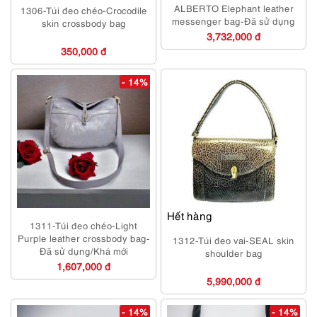
ALBERTO Elephant leather
1306-Túi đeo chéo-Crocodile
messenger bag-Đã sử dụng
skin crossbody bag
3,732,000 đ
350,000 đ
- 14%
Hết hàng
1311-Túi đeo chéo-Light
Purple leather crossbody bag-
1312-Túi đeo vai-SEAL skin
Đã sử dụng/Khá mới
shoulder bag
1,607,000 đ
5,990,000 đ
- 14%
- 14%