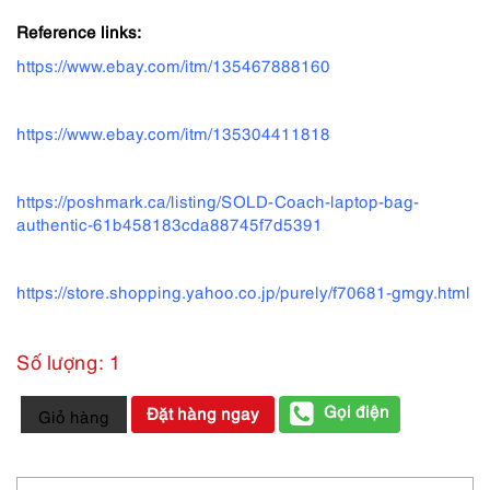
Reference links:
https://www.ebay.com/itm/135467888160
https://www.ebay.com/itm/135304411818
https://poshmark.ca/listing/SOLD-Coach-laptop-bag-
authentic-61b458183cda88745f7d5391
https://store.shopping.yahoo.co.jp/purely/f70681-gmgy.html
Số lượng: 1
4082-
Gọi điện
Đặt hàng ngay
Giỏ hàng
Cặp
nam-
COACH