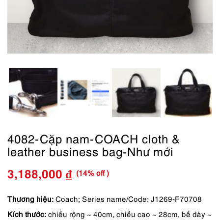
4082-Cặp nam-COACH cloth &
leather business bag-Như mới
(14% off )
3,188,000
₫
Giá
Giá
gốc
hiện
Thương hiệu:
Coach; Series name/Code: J1269-F70708
Kích thước:
chiều rộng ~ 40cm, chiều cao ~ 28cm, bề dày ~
là:
tại