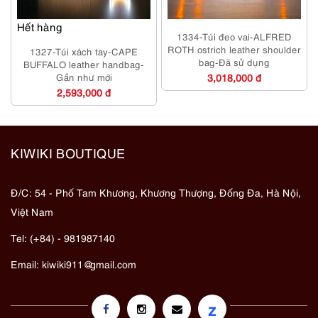
Hết hàng
1334-Túi đeo vai-ALFRED
ROTH ostrich leather shoulder
1327-Túi xách tay-CAPE
bag-Đã sử dụng
BUFFALO leather handbag-
Gần như mới
3,018,000 đ
2,593,000 đ
KIWIKI BOUTIQUE
Đ/C: 54 - Phố Tam Khương, Khương Thượng, Đống Đa, Hà Nội,
Việt Nam
Tel: (+84) - 981987140
Email:
kiwiki911@gmail.com
z