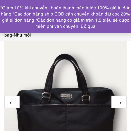
0
*Giảm 10% khi chuyển khoản thanh toán trước 100% giá trị đơn
DANH MỤC
hàng *Các đơn hàng ship COD cần chuyển khoản đặt cọc 20%
giá trị đơn hàng *Các đơn hàng có giá trị trên 1.5 triệu sẽ được
Trang chủ
TÚI XÁCH
BA LÔ/TÚI CÔNG SỞ/CẶP
miễn phí vận chuyển.
Bỏ qua
NAM
4082-Cặp nam-COACH cloth & leather business
bag-Như mới