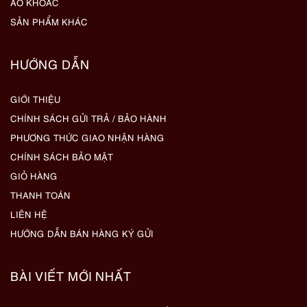
ÁO KHOÁC
SẢN PHẨM KHÁC
HƯỚNG DẪN
GIỚI THIỆU
CHÍNH SÁCH GỬI TRẢ / BẢO HÀNH
PHƯƠNG THỨC GIAO NHẬN HÀNG
CHÍNH SÁCH BẢO MẬT
GIỎ HÀNG
THANH TOÁN
LIÊN HỆ
HƯỚNG DẪN BÁN HÀNG KÝ GỬI
BÀI VIẾT MỚI NHẤT