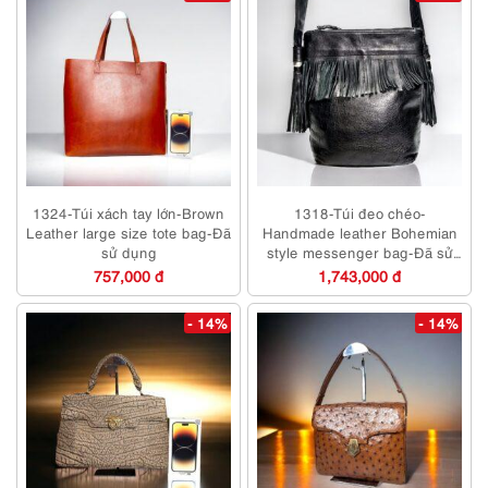
1324-Túi xách tay lớn-Brown
1318-Túi đeo chéo-
Leather large size tote bag-Đã
Handmade leather Bohemian
sử dụng
style messenger bag-Đã sử
dụng/Khá sạch
757,000 đ
1,743,000 đ
- 14%
- 14%