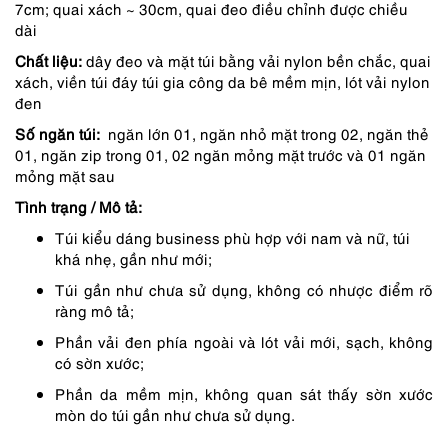
7cm; quai xách ~ 30cm, quai đeo điều chỉnh được chiều
3,750,000 ₫.
là:
dài
3,188,000 ₫.
Chất liệu:
dây đeo và mặt túi bằng vải nylon bền chắc, quai
xách, viền túi đáy túi gia công da bê mềm mịn, lót vải nylon
đen
Số ngăn túi:
ngăn lớn 01, ngăn nhỏ mặt trong 02, ngăn thẻ
01, ngăn zip trong 01, 02 ngăn mỏng mặt trước và 01 ngăn
mỏng mặt sau
Tình trạng / Mô tả:
Túi kiểu dáng business phù hợp với nam và nữ, túi
khá nhẹ, gần như mới;
Túi gần như chưa sử dụng, không có nhược điểm rõ
ràng mô tả;
Phần vải đen phía ngoài và lót vải mới, sạch, không
có sờn xước;
Phần da mềm mịn, không quan sát thấy sờn xước
mòn do túi gần như chưa sử dụng.