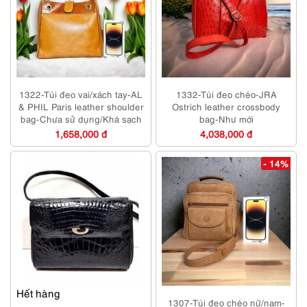
1322-Túi đeo vai/xách tay-AL
1332-Túi đeo chéo-JRA
& PHIL Paris leather shoulder
Ostrich leather crossbody
bag-Chưa sử dụng/Khá sạch
bag-Như mới
1,658,000 đ
4,038,000 đ
- 14%
Hết hàng
1307-Túi đeo chéo nữ/nam-