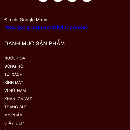
Địa chỉ Google Maps:
https://goo.gl/maps/eby8bKyks7Bx89oa6
DANH MỤC SẢN PHẨM
NƯỚC HOA
ĐỒNG HỒ
TÚI XÁCH
KÍNH MẮT
VÍ NỮ, NAM
KHĂN, CÀ VẠT
TRANG SỨC
MỸ PHẨM
GIẦY, DÉP