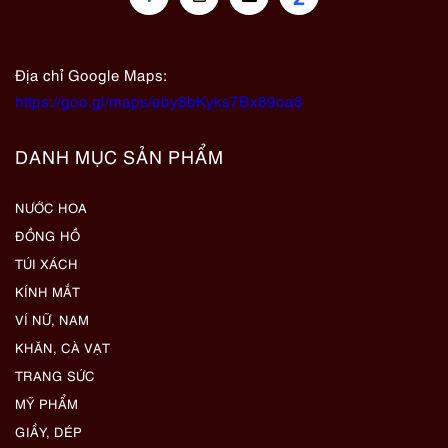
Địa chỉ Google Maps:
https://goo.gl/maps/eby8bKyks7Bx89oa6
DANH MỤC SẢN PHẨM
NƯỚC HOA
ĐỒNG HỒ
TÚI XÁCH
KÍNH MẮT
VÍ NỮ, NAM
KHĂN, CÀ VẠT
TRANG SỨC
MỸ PHẨM
GIẦY, DÉP