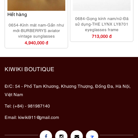
Hết hàng
0684-Gọng kính nam/nữ-Đã
sử dụng-THE LYNX LY8701
0654-Kính mát nam-Gần như
eyeglasses frame
mới-BURBERRYS aviator
vintage sunglasses
713,000 đ
4,940,000 đ
KIWIKI BOUTIQUE
Đ/C: 54 - Phố Tam Khương, Khương Thượng, Đống Đa, Hà Nội,
Việt Nam
Tel: (+84) - 981987140
Email:
kiwiki911@gmail.com
z