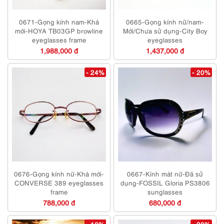
0671-Gọng kính nam-Khá
0665-Gọng kính nữ/nam-
mới-HOYA TB03GP browline
Mới/Chưa sử dụng-City Boy
eyeglasses frame
eyeglasses
1,988,000 đ
1,437,000 đ
- 24%
- 20%
0676-Gọng kính nữ-Khá mới-
0667-Kính mát nữ-Đã sử
CONVERSE 389 eyeglasses
dụng-FOSSIL Gloria PS3806
frame
sunglasses
788,000 đ
680,000 đ