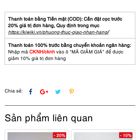
mắt
nam/nữ-
Mới/Chưa
Thanh toán bằng Tiền mặt (COD): Cần đặt cọc trước
sử
20% giá trị đơn hàng,
Quy định trong mục
dụng-
https://kiwiki.vn/phuong-thuc-giao-nhan-hang
/
EXE
ex003
Thanh toán 100% trước bằng chuyển khoản ngân hàng:
half
Nhập mã
CKNH/cknh
vào ô "MÃ GIẢM GIÁ" để được
rim
giảm 10% giá trị đơn hàng
eyeglasses
frame
số
lượng
Chia sẻ:
Sản phẩm liên quan
- 20%
- 10%