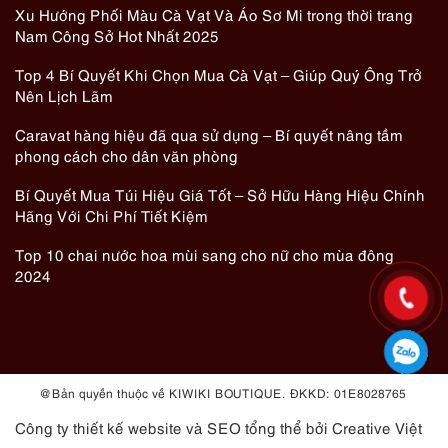
Xu Hướng Phối Màu Cà Vạt Và Áo Sơ Mi trong thời trang
Nam Công Sở Hot Nhất 2025
Top 4 Bí Quyết Khi Chọn Mua Cà Vạt – Giúp Quý Ông Trở
Nên Lịch Lãm
Caravat hàng hiệu đã qua sử dụng – Bí quyết nâng tầm
phong cách cho dân văn phòng
Bí Quyết Mua Túi Hiệu Giá Tốt – Sở Hữu Hàng Hiệu Chính
Hãng Với Chi Phí Tiết Kiệm
Top 10 chai nước hoa mùi sang cho nữ cho mùa đông
2024
@ Bản quyền thuộc về KIWIKI BOUTIQUE. ĐKKD: 01E8028765
Công ty thiết kế website
và
SEO tổng thể
bởi Creative Việt