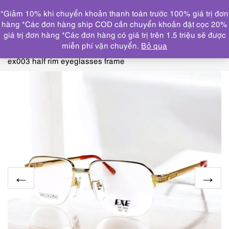
0
*Giảm 10% khi chuyển khoản thanh toán trước 100% giá trị đơn
DANH MỤC
hàng *Các đơn hàng ship COD cần chuyển khoản đặt cọc 20%
giá trị đơn hàng *Các đơn hàng có giá trị trên 1.5 triệu sẽ được
Trang chủ
KÍNH MẮT
GỌNG KÍNH MỚI/CHƯA SỬ
miễn phí vận chuyển.
Bỏ qua
DỤNG
4518-Kính mắt nam/nữ-Mới/Chưa sử dụng-EXE
ex003 half rim eyeglasses frame