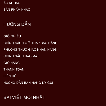
ÁO KHOÁC
SẢN PHẨM KHÁC
HƯỚNG DẪN
GIỚI THIỆU
CHÍNH SÁCH GỬI TRẢ / BẢO HÀNH
PHƯƠNG THỨC GIAO NHẬN HÀNG
CHÍNH SÁCH BẢO MẬT
GIỎ HÀNG
THANH TOÁN
LIÊN HỆ
HƯỚNG DẪN BÁN HÀNG KÝ GỬI
BÀI VIẾT MỚI NHẤT