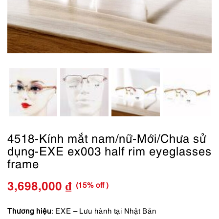
4518-Kính mắt nam/nữ-Mới/Chưa sử
dụng-EXE ex003 half rim eyeglasses
frame
(15% off )
3,698,000
₫
Giá
Giá
gốc
hiện
Thương hiệu
: EXE – Lưu hành tại Nhật Bản