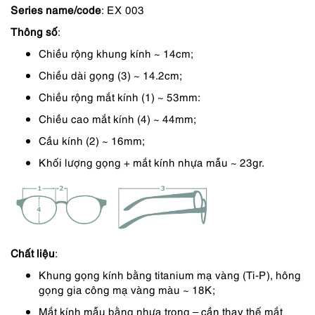
Series name/code
: EX 003
là:
tại
Thông số
:
4,350,000 ₫.
là:
Chiều rộng khung kính ~ 14cm;
3,698,000 ₫.
Chiều dài gọng (3) ~ 14.2cm;
Chiều rộng mắt kính (1) ~ 53mm:
Chiều cao mắt kính (4) ~ 44mm;
Cầu kính (2) ~ 16mm;
Khối lượng gọng + mắt kính nhựa mẫu ~ 23gr.
Chất liệu
:
Khung gọng kính bằng titanium mạ vàng (Ti-P), hông
gọng gia công mạ vàng màu ~ 18K;
Mắt kính mẫu bằng nhựa trong – cần thay thế mắt