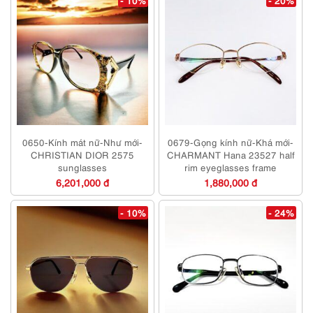
- 10%
- 20%
0650-Kính mát nữ-Như mới-
0679-Gọng kính nữ-Khá mới-
CHRISTIAN DIOR 2575
CHARMANT Hana 23527 half
sunglasses
rim eyeglasses frame
6,201,000 đ
1,880,000 đ
- 10%
- 24%