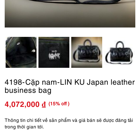
4198-Cặp nam-LIN KU Japan leather
business bag
(15% off )
4,072,000
₫
Giá
Giá
gốc
hiện
Thông tin chi tiết về sản phẩm và giá bán sẽ được đăng tải
trong thời gian tới.
là:
tại