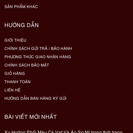
SẢN PHẨM KHÁC
HƯỚNG DẪN
GIỚI THIỆU
CHÍNH SÁCH GỬI TRẢ / BẢO HÀNH
PHƯƠNG THỨC GIAO NHẬN HÀNG
CHÍNH SÁCH BẢO MẬT
GIỎ HÀNG
THANH TOÁN
LIÊN HỆ
HƯỚNG DẪN BÁN HÀNG KÝ GỬI
BÀI VIẾT MỚI NHẤT
Xu Hướng Phối Màu Cà Vạt Và Áo Sơ Mi trong thời trang