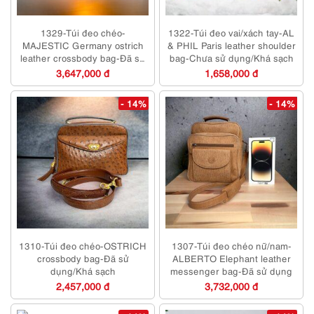
1329-Túi đeo chéo-
1322-Túi đeo vai/xách tay-AL
MAJESTIC Germany ostrich
& PHIL Paris leather shoulder
leather crossbody bag-Đã sử
bag-Chưa sử dụng/Khá sạch
dụng
3,647,000 đ
1,658,000 đ
- 14%
- 14%
1310-Túi đeo chéo-OSTRICH
1307-Túi đeo chéo nữ/nam-
crossbody bag-Đã sử
ALBERTO Elephant leather
dụng/Khá sạch
messenger bag-Đã sử dụng
2,457,000 đ
3,732,000 đ