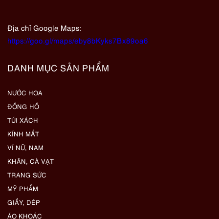
Địa chỉ Google Maps:
https://goo.gl/maps/eby8bKyks7Bx89oa6
DANH MỤC SẢN PHẨM
NƯỚC HOA
ĐỒNG HỒ
TÚI XÁCH
KÍNH MẮT
VÍ NỮ, NAM
KHĂN, CÀ VẠT
TRANG SỨC
MỸ PHẨM
GIẦY, DÉP
ÁO KHOÁC