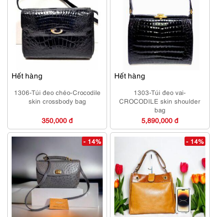
Hết hàng
Hết hàng
1306-Túi đeo chéo-Crocodile
1303-Túi đeo vai-
skin crossbody bag
CROCODILE skin shoulder
bag
350,000 đ
5,890,000 đ
- 14%
- 14%