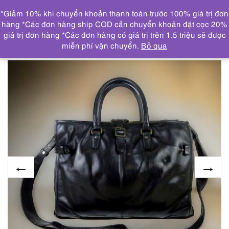
0
*Giảm 10% khi chuyển khoản thanh toán trước 100% giá trị đơn
DANH MỤC
hàng *Các đơn hàng ship COD cần chuyển khoản đặt cọc 20%
giá trị đơn hàng *Các đơn hàng có giá trị trên 1.5 triệu sẽ được
Trang chủ
TÚI XÁCH
BA LÔ/TÚI CÔNG SỞ/CẶP
miễn phí vận chuyển.
Bỏ qua
NAM
4198-Cặp nam-LIN KU Japan leather business bag