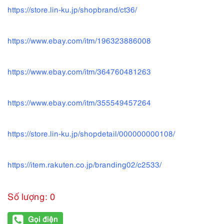
4,790,000 ₫.
là:
https://store.lin-ku.jp/shopbrand/ct36/
4,072,000 ₫.
https://www.ebay.com/itm/196323886008
https://www.ebay.com/itm/364760481263
https://www.ebay.com/itm/355549457264
https://store.lin-ku.jp/shopdetail/000000000108/
https://item.rakuten.co.jp/branding02/c2533/
Số lượng: 0
Gọi điện