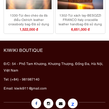
1330-Túi đeo chéo da đà
1302-Túi xách tay-BESOZZI
điểu-Ostrich leather
FRANCO Italy crocodile
crossbody bag-Đã sử dụng
leather handbag-Đã sử dụng
1,522,000 đ
6,651,000 đ
KIWIKI BOUTIQUE
Đ/C: 54 - Phố Tam Khương, Khương Thượng, Đống Đa, Hà Nội,
Việt Nam
Tel: (+84) - 981987140
Email:
kiwiki911@gmail.com
z