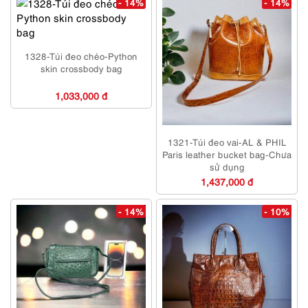
- 14%
- 14%
1328-Túi đeo chéo-Python
skin crossbody bag
1,033,000 đ
1321-Túi đeo vai-AL & PHIL
Paris leather bucket bag-Chưa
sử dụng
1,437,000 đ
- 14%
- 10%