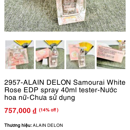
2957-ALAIN DELON Samourai White
Rose EDP spray 40ml tester-Nước
hoa nữ-Chưa sử dụng
(14% off )
757,000
₫
Giá
Giá
gốc
hiện
Thương hiệu:
ALAIN DELON