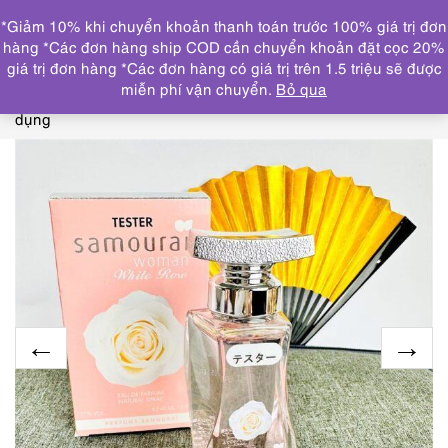
0
*Giảm 10% khi chuyển khoản thanh toán trước 100% giá trị đơn
DANH MỤC
hàng *Các đơn hàng ship COD cần chuyển khoản đặt cọc 20%
giá trị đơn hàng *Các đơn hàng có giá trị trên 1.5 triệu sẽ được
Trang chủ
NƯỚC HOA
2957-ALAIN DELON Samourai
miễn phí vận chuyển.
Bỏ qua
White Rose EDP spray 40ml tester-Nước hoa nữ-Chưa sử
dụng