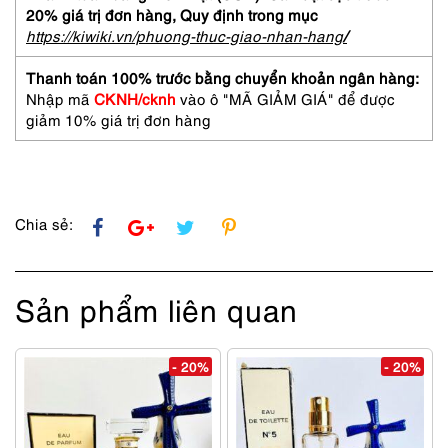
Rose
20% giá trị đơn hàng,
Quy định trong mục
EDP
https://kiwiki.vn/phuong-thuc-giao-nhan-hang
/
spray
40ml
Thanh toán 100% trước bằng chuyển khoản ngân hàng:
tester-
Nhập mã
CKNH/cknh
vào ô "MÃ GIẢM GIÁ" để được
Nước
giảm 10% giá trị đơn hàng
hoa
nữ-
Chưa
sử
dụng
Chia sẻ:
số
lượng
Sản phẩm liên quan
- 20%
- 20%