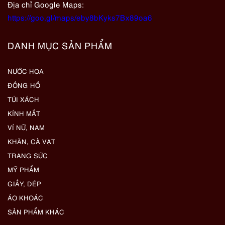
Địa chỉ Google Maps:
https://goo.gl/maps/eby8bKyks7Bx89oa6
DANH MỤC SẢN PHẨM
NƯỚC HOA
ĐỒNG HỒ
TÚI XÁCH
KÍNH MẮT
VÍ NỮ, NAM
KHĂN, CÀ VẠT
TRANG SỨC
MỸ PHẨM
GIẦY, DÉP
ÁO KHOÁC
SẢN PHẨM KHÁC