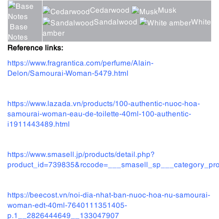
Cedarwood
Musk
Sandalwood
White
Base
amber
Notes
Reference links:
https://www.fragrantica.com/perfume/Alain-
Delon/Samourai-Woman-5479.html
https://www.lazada.vn/products/100-authentic-nuoc-hoa-
samourai-woman-eau-de-toilette-40ml-100-authentic-
i1911443489.html
https://www.smasell.jp/products/detail.php?
product_id=739835&rccode=___smasell_sp___ca
https://beecost.vn/noi-dia-nhat-ban-nuoc-hoa-nu-samourai-
woman-edt-40ml-7640111351405-
p.1__2826444649__133047907