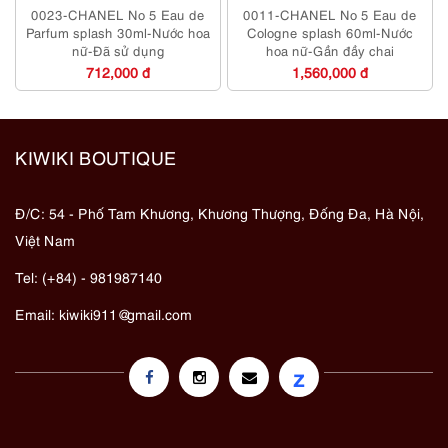
0023-CHANEL No 5 Eau de
0011-CHANEL No 5 Eau de
Parfum splash 30ml-Nước hoa
Cologne splash 60ml-Nước
nữ-Đã sử dụng
hoa nữ-Gần đầy chai
712,000 đ
1,560,000 đ
KIWIKI BOUTIQUE
Đ/C: 54 - Phố Tam Khương, Khương Thượng, Đống Đa, Hà Nội,
Việt Nam
Tel: (+84) - 981987140
Email:
kiwiki911@gmail.com
z