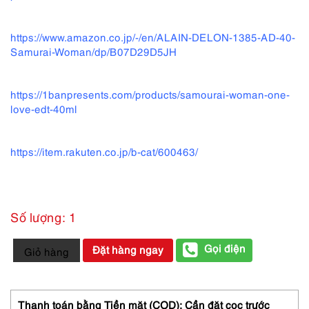
https://www.amazon.co.jp/-/en/ALAIN-DELON-1385-AD-40-
Samurai-Woman/dp/B07D29D5JH
https://1banpresents.com/products/samourai-woman-one-
love-edt-40ml
https://item.rakuten.co.jp/b-cat/600463/
Số lượng: 1
2957-
Gọi điện
Đặt hàng ngay
Giỏ hàng
ALAIN
DELON
Samourai
White
Thanh toán bằng Tiền mặt (COD): Cần đặt cọc trước