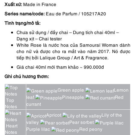
Xuất xứ:
Made in France
là:
tại
Series name/code:
Eau de Parfum / 105217A20
890,000 ₫.
là:
Tình trạng/mô tả:
757,000 ₫.
Chưa sử dụng / đầy chai – Dung tích chai 40ml –
Dạng xịt – Chai tester
White Rose là nước hoa của Samouraï Woman dành
cho nữ và được cho ra mắt vào năm 2017. Nó được
tiếp thị bởi Lalique Group / Art & Fragrance.
Giá chai 40ml mới tham khảo ~ 990.000đ
Ghi chú hương thơm:
Green apple
Lemon
leaf
Pineapple
Red
Top
currant
Notes
Apricot
Lily of the
valley
Pear sorbet
Heart
Purple lilac
Red peony
Notes