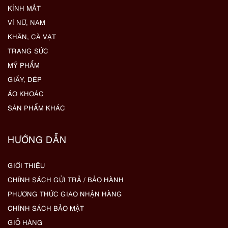
KÍNH MẮT
VÍ NỮ, NAM
KHĂN, CÀ VẠT
TRANG SỨC
MỸ PHẨM
GIẦY, DÉP
ÁO KHOÁC
SẢN PHẨM KHÁC
HƯỚNG DẪN
GIỚI THIỆU
CHÍNH SÁCH GỬI TRẢ / BẢO HÀNH
PHƯƠNG THỨC GIAO NHẬN HÀNG
CHÍNH SÁCH BẢO MẬT
GIỎ HÀNG