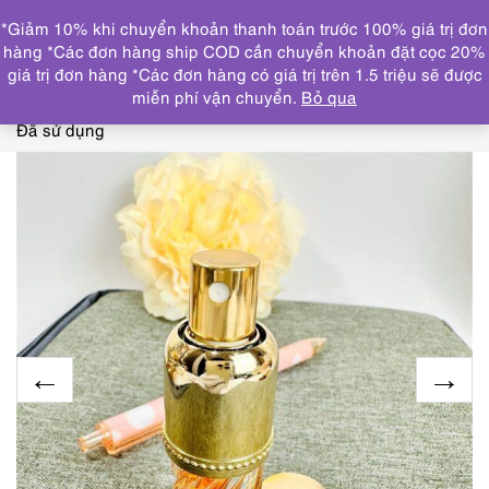
0
*Giảm 10% khi chuyển khoản thanh toán trước 100% giá trị đơn
DANH MỤC
hàng *Các đơn hàng ship COD cần chuyển khoản đặt cọc 20%
giá trị đơn hàng *Các đơn hàng có giá trị trên 1.5 triệu sẽ được
Trang chủ
NƯỚC HOA
CHAI NHỎ/MINI(≤ 15ml)
6372-
miễn phí vận chuyển.
Bỏ qua
NINA RICCI L’air du temps Vaporisateur 7ml-Nước hoa nữ-
Đã sử dụng