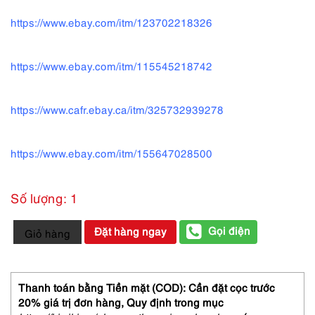
https://www.ebay.com/itm/123702218326
https://www.ebay.com/itm/115545218742
https://www.cafr.ebay.ca/itm/325732939278
https://www.ebay.com/itm/155647028500
Số lượng: 1
6372-
Gọi điện
Đặt hàng ngay
Giỏ hàng
NINA
RICCI
L’air
du
Thanh toán bằng Tiền mặt (COD): Cần đặt cọc trước
temps
20% giá trị đơn hàng,
Quy định trong mục