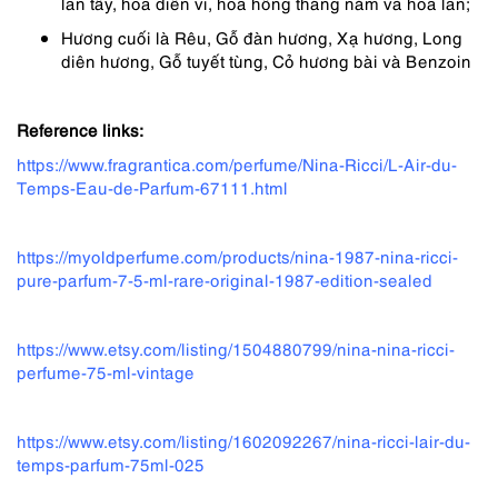
lan tây, hoa diên vĩ, hoa hồng tháng năm và hoa lan;
Hương cuối là Rêu, Gỗ đàn hương, Xạ hương, Long
diên hương, Gỗ tuyết tùng, Cỏ hương bài và Benzoin
Reference links:
https://www.fragrantica.com/perfume/Nina-Ricci/L-Air-du-
Temps-Eau-de-Parfum-67111.html
https://myoldperfume.com/products/nina-1987-nina-ricci-
pure-parfum-7-5-ml-rare-original-1987-edition-sealed
https://www.etsy.com/listing/1504880799/nina-nina-ricci-
perfume-75-ml-vintage
https://www.etsy.com/listing/1602092267/nina-ricci-lair-du-
temps-parfum-75ml-025