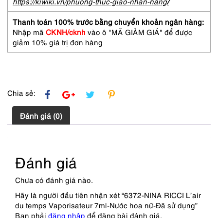
Vaporisateur
https://kiwiki.vn/phuong-thuc-giao-nhan-hang
/
7ml-
Nước
Thanh toán 100% trước bằng chuyển khoản ngân hàng:
hoa
Nhập mã
CKNH/cknh
vào ô "MÃ GIẢM GIÁ" để được
nữ-
giảm 10% giá trị đơn hàng
Đã
sử
dụng
số
lượng
Chia sẻ:
Đánh giá (0)
Đánh giá
Chưa có đánh giá nào.
Hãy là người đầu tiên nhận xét “6372-NINA RICCI L’air
du temps Vaporisateur 7ml-Nước hoa nữ-Đã sử dụng”
Bạn phải
đăng nhập
để đăng bài đánh giá.