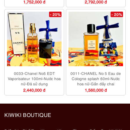
1,752,000 đ
2,792,000 đ
- 20%
- 20%
0033-Chanel No5 EDT
0011-CHANEL No 5 Eau de
Vaporisateur 100ml-Nước hoa
Cologne splash 60ml-Nước
nữ-Đã sử dụng
hoa nữ-Gần đầy chai
2,440,000 đ
1,560,000 đ
KIWIKI BOUTIQUE