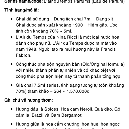
Series name/code:
L’air du temps Parfums (Eau de Parfum)
334,000 ₫.
Tình trạng/mô tả:
Chai đã sử dụng – Dung tích chai 7ml – Dạng xịt –
Chai được sản xuất khoảng 1990 – Hiếm gặp. Ước
tính còn khoảng 70% ~ 5ml.
L’Air du Temps của Nina Ricci là một loại nước hoa
dành cho phụ nữ. L’Air du Temps được ra mắt vào
năm 1948. Người tạo ra mùi hương này là Francis
Fabron.
Công thức pha trộn nguyên bản (Old/Original formula)
với nhiều thành phần tự nhiên và có khác biệt với
công thức pha trộn hiện nay từ thành phần tổng hợp.
Giá chai 7.5ml series, tình trạng tương tự (còn khoảng
70%) tham khảo ~ $64 ~ 1.570.000đ
Ghi chú về hương thơm:
Hương đầu là Spices, Hoa cam Neroli, Quả đào, Gỗ
cẩm lai Brazil và Cam Bergamot;
Hương giữa là hoa cẩm chướng, hoa huệ, hoa ngọc