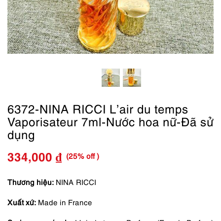
6372-NINA RICCI L’air du temps
Vaporisateur 7ml-Nước hoa nữ-Đã sử
dụng
(25% off )
334,000
₫
Giá
Giá
gốc
hiện
Thương hiệu:
NINA RICCI
là:
tại
Xuất xứ:
Made in France
445,000 ₫.
là: