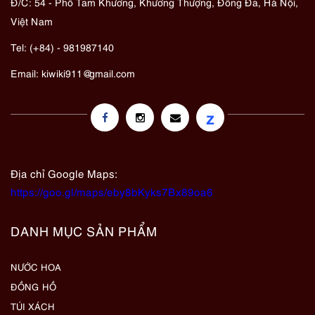
Đ/C: 54 - Phố Tam Khương, Khương Thượng, Đống Đa, Hà Nội,
Việt Nam
Tel: (+84) - 981987140
Email:
kiwiki911@gmail.com
z
Địa chỉ Google Maps:
https://goo.gl/maps/eby8bKyks7Bx89oa6
DANH MỤC SẢN PHẨM
NƯỚC HOA
ĐỒNG HỒ
TÚI XÁCH