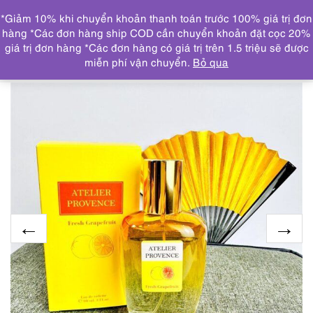
0
*Giảm 10% khi chuyển khoản thanh toán trước 100% giá trị đơn
DANH MỤC
hàng *Các đơn hàng ship COD cần chuyển khoản đặt cọc 20%
giá trị đơn hàng *Các đơn hàng có giá trị trên 1.5 triệu sẽ được
Trang chủ
NƯỚC HOA
2975-ATELIER PROVENCE
miễn phí vận chuyển.
Bỏ qua
Fresh Grapefruit EDT 90ml-Nước hoa nữ-Chai khá đầy