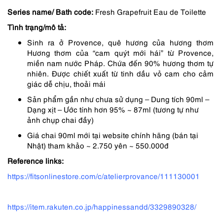
Series name/ Bath code:
Fresh Grapefruit Eau de Toilette
390,000 ₫.
là:
Tình trạng/mô tả:
312,000 ₫.
Sinh ra ở Provence, quê hương của hương thơm
Hương thơm của “cam quýt mới hái” từ Provence,
miền nam nước Pháp. Chứa đến 90% hương thơm tự
nhiên. Được chiết xuất từ tinh dầu vỏ cam cho cảm
giác dễ chịu, thoải mái
Sản phẩm gần như chưa sử dụng – Dung tích 90ml –
Dạng xịt – Ước tính hơn 95% ~ 87ml (tương tự như
ảnh chụp chai đầy)
Giá chai 90ml mới tại website chính hãng (bán tại
Nhật) tham khảo ~ 2.750 yên ~ 550.000đ
Reference links:
https://fitsonlinestore.com/c/atelierprovance/111130001
https://item.rakuten.co.jp/happinessandd/3329890328/