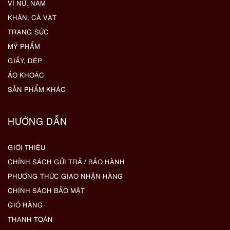
VÍ NỮ, NAM
KHĂN, CÀ VẠT
TRANG SỨC
MỸ PHẨM
GIẦY, DÉP
ÁO KHOÁC
SẢN PHẨM KHÁC
HƯỚNG DẪN
GIỚI THIỆU
CHÍNH SÁCH GỬI TRẢ / BẢO HÀNH
PHƯƠNG THỨC GIAO NHẬN HÀNG
CHÍNH SÁCH BẢO MẬT
GIỎ HÀNG
THANH TOÁN