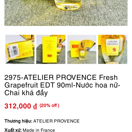
2975-ATELIER PROVENCE Fresh
Grapefruit EDT 90ml-Nước hoa nữ-
Chai khá đầy
(20% off )
312,000
₫
Giá
Giá
gốc
hiện
Thương hiệu:
ATELIER PROVENCE
Xuất xứ:
Made in France
là:
tại