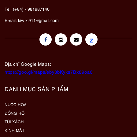
Tel: (+84) - 981987140
Email:
kiwiki911@gmail.com
z
Địa chỉ Google Maps:
https://goo.gl/maps/eby8bKyks7Bx89oa6
DANH MỤC SẢN PHẨM
NƯỚC HOA
ĐỒNG HỒ
TÚI XÁCH
KÍNH MẮT