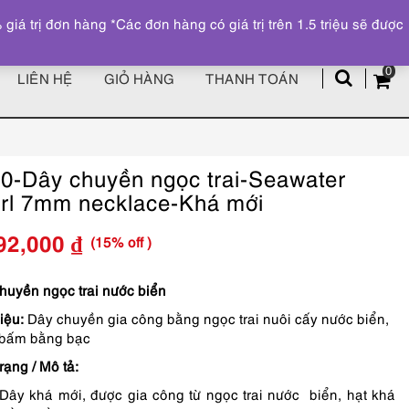
Đăng ký
Tài khoản
z
 trị đơn hàng *Các đơn hàng có giá trị trên 1.5 triệu sẽ được
0
LIÊN HỆ
GIỎ HÀNG
THANH TOÁN
0-Dây chuyền ngọc trai-Seawater
rl 7mm necklace-Khá mới
(15% off )
92,000
₫
Giá
Giá
gốc
hiện
huyền ngọc trai nước biển
iệu:
Dây chuyền gia công bằng ngọc trai nuôi cấy nước biển,
là:
tại
 bấm bằng bạc
5,990,000 ₫.
là:
rạng / Mô tả:
5,092,000 ₫.
Dây khá mới, được gia công từ ngọc trai nước biển, hạt khá