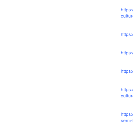
https
cultu
https
https
https
https
cultu
https
semi-