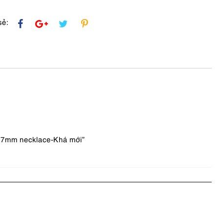
sẻ:
rl 7mm necklace-Khá mới”