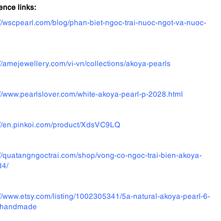
ence links:
://wscpearl.com/blog/phan-biet-ngoc-trai-nuoc-ngot-va-nuoc-
://amejewellery.com/vi-vn/collections/akoya-pearls
://www.pearlslover.com/white-akoya-pearl-p-2028.html
://en.pinkoi.com/product/XdsVC9LQ
://quatangngoctrai.com/shop/vong-co-ngoc-trai-bien-akoya-
84/
://www.etsy.com/listing/1002305341/5a-natural-akoya-pearl-6-
handmade