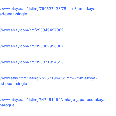
://www.etsy.com/listing/760627128/75mm-8mm-akoya-
red-pearl-single
://www.ebay.com/itm/225849427862
://www.ebay.com/itm/395082990007
://www.ebay.com/itm/395071054555
://www.etsy.com/listing/762571964/65mm-7mm-akoya-
red-pearl-single
://www.etsy.com/listing/647151164/vintage-japanese-akoya-
baroque