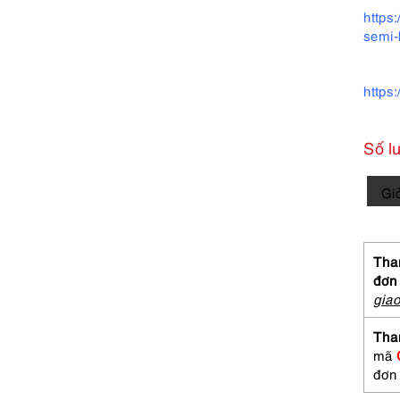
https
semi-
https
Số l
2440-
Gi
Dây
chuy
ngọc
trai-
Than
Seawa
đơn
pearl
gia
7mm
neckl
Tha
Khá
mã
mới
đơn
số