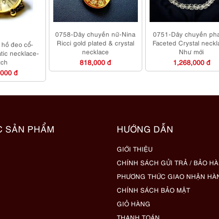
0758-Dây chuyền nữ-Nina
0751-Dây chuyền pha
Ricci gold plated & crystal
Faceted Crystal neckl
hồ đeo cổ-
necklace
Như mới
tic necklace-
tch
818,000 đ
1,268,000 đ
,000 đ
C SẢN PHẨM
HƯỚNG DẪN
GIỚI THIỆU
CHÍNH SÁCH GỬI TRẢ / BẢO H
PHƯƠNG THỨC GIAO NHẬN HÀ
CHÍNH SÁCH BẢO MẬT
GIỎ HÀNG
THANH TOÁN