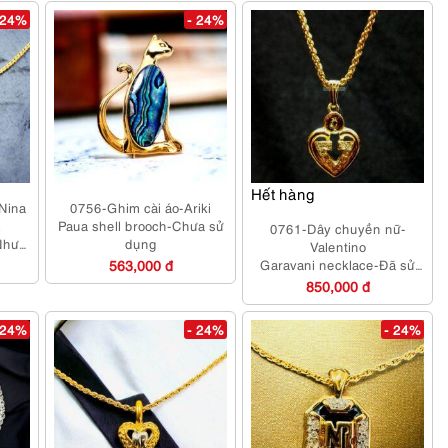
 24%
- 24%
Hết hàng
Nina
0756-Ghim cài áo-Ariki
&
Paua shell brooch-Chưa sử
0761-Dây chuyền nữ-
Như
dụng
Valentino
563,000 đ
Garavani necklace-Đã sử
dụng
850,000 đ
 24%
- 24%
- 24%