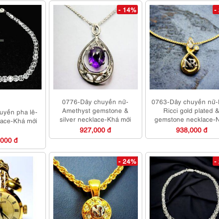
- 14%
-
0776-Dây chuyền nữ-
0763-Dây chuyền nữ-
Amethyst gemstone &
Ricci gold plated 
uyền pha lê-
silver necklace-Khá mới
gemstone necklace-
lace-Khá mới
mới
927,000 đ
938,000 đ
,000 đ
- 24%
-