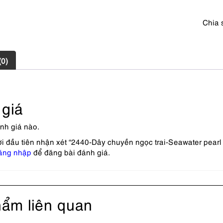
lượng
Chia 
(0)
giá
nh giá nào.
ời đầu tiên nhận xét “2440-Dây chuyền ngọc trai-Seawater pea
ăng nhập
để đăng bài đánh giá.
ẩm liên quan