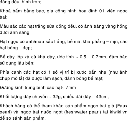
đồng đều, hình tròn;
Khoá bấm bằng bạc, gia công hình hoa đính 01 viên ngọc
trai;
Màu sắc các hạt trắng sữa đồng đều, có ánh trắng vàng hồng
dưới ánh sáng;
Hạt ngọc có ánh/màu sắc trắng, bề mặt khá phẳng – mịn, các
hạt bóng – đẹp;
Bề dày lớp xà cừ khá dày, ước tính ~ 0.5 – 0.7mm, đảm bảo
sử dụng lâu bền;
Phía canh các hạt có 1 số vị trí bị xước bẩn nhẹ (như ảnh
chụp mô tả) đã được làm sạch, đánh bóng bề mặt;
Đường kính trung bình các hạt~ 7mm
Khối lượng dây chuyền ~ 32g, chiều dài dây ~ 43cm;
Khách hàng có thể tham khảo sản phẩm ngọc trai giả (Faux
pearl) và ngọc trai nước ngọt (freshwater pearl) tại kiwiki.vn
để so sánh sản phẩm.