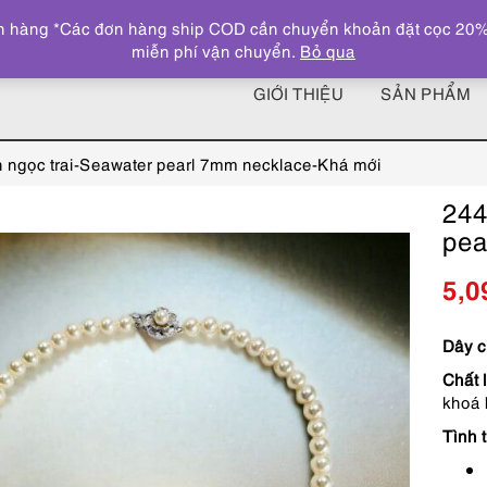
 hàng *Các đơn hàng ship COD cần chuyển khoản đặt cọc 20% giá
miễn phí vận chuyển.
Bỏ qua
GIỚI THIỆU
SẢN PHẨM
 ngọc trai-Seawater pearl 7mm necklace-Khá mới
244
pea
5,0
Dây c
Chất l
khoá
Tình t