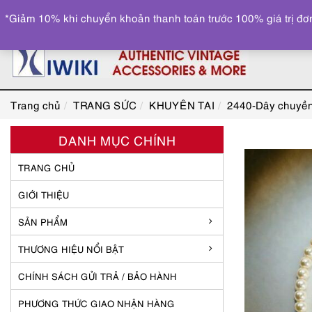
*Giảm 10% khi chuyển khoản thanh toán trước 100% giá trị đơn
Trang chủ
TRANG SỨC
KHUYÊN TAI
2440-Dây chuyền
DANH MỤC CHÍNH
TRANG CHỦ
GIỚI THIỆU
SẢN PHẨM
THƯƠNG HIỆU NỔI BẬT
CHÍNH SÁCH GỬI TRẢ / BẢO HÀNH
PHƯƠNG THỨC GIAO NHẬN HÀNG