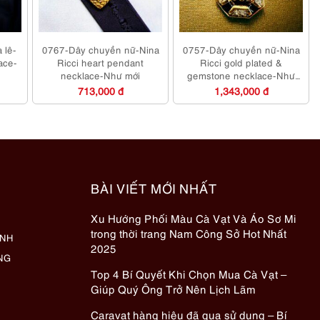
 lê-
0767-Dây chuyền nữ-Nina
0757-Dây chuyền nữ-Nina
ace-
Ricci heart pendant
Ricci gold plated &
necklace-Như mới
gemstone necklace-Như
mới
713,000 đ
1,343,000 đ
BÀI VIẾT MỚI NHẤT
Xu Hướng Phối Màu Cà Vạt Và Áo Sơ Mi
trong thời trang Nam Công Sở Hot Nhất
ÀNH
2025
NG
Top 4 Bí Quyết Khi Chọn Mua Cà Vạt –
Giúp Quý Ông Trở Nên Lịch Lãm
Caravat hàng hiệu đã qua sử dụng – Bí