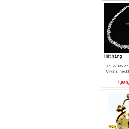
Hết hàng
0752-Dây ch
Crystal neck
1,850