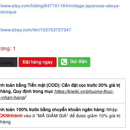
://www.etsy.com/listing/647151164/vintage-japanese-akoya-
baroque
://www.ebay.com/itm/153753727347
ượng: 1
Gọi điện
Đặt hàng ngay
ỏ hàng
ền
h toán bằng Tiền mặt (COD): Cần đặt cọc trước 20% giá trị
ter
 hàng,
Quy định trong mục
https://kiwiki.vn/phuong-thuc-
o-nhan-hang
/
ace-
nh toán 100% trước bằng chuyển khoản ngân hàng:
Nhập
CKNH/cknh
vào ô "MÃ GIẢM GIÁ" để được giảm 10% giá trị
 hàng