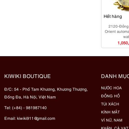
Hết hàng
2120-Đồng 
Orient automa
wa
1,050
KIWIKI BOUTIQUE
DANH MỤ
NƯỚC HOA
Đ/C: 54 - Phố Tam Khương, Khương Thượng,
ĐỒNG HỒ
Đống Đa, Hà Nội, Việt Nam
TÚI XÁCH
Tel: (+84) - 981987140
KÍNH MẮT
Email:
kiwiki911@gmail.com
VÍ NỮ, NAM
KHĂN, CÀ VẠT