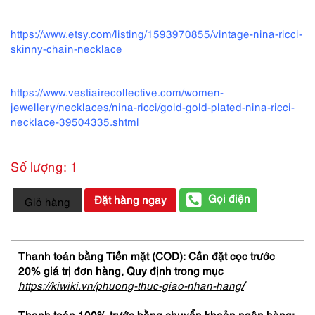
https://www.etsy.com/listing/1593970855/vintage-nina-ricci-
skinny-chain-necklace
https://www.vestiairecollective.com/women-
jewellery/necklaces/nina-ricci/gold-gold-plated-nina-ricci-
necklace-39504335.shtml
Số lượng: 1
0758-
Gọi điện
Đặt hàng ngay
Giỏ hàng
Dây
chuyền
nữ-
Nina
Thanh toán bằng Tiền mặt (COD): Cần đặt cọc trước
Ricci
20% giá trị đơn hàng,
Quy định trong mục
gold
https://kiwiki.vn/phuong-thuc-giao-nhan-hang
/
plated
&
Thanh toán 100% trước bằng chuyển khoản ngân hàng: