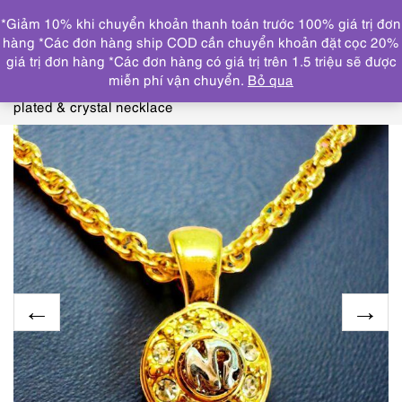
0
*Giảm 10% khi chuyển khoản thanh toán trước 100% giá trị đơn
DANH MỤC
hàng *Các đơn hàng ship COD cần chuyển khoản đặt cọc 20%
giá trị đơn hàng *Các đơn hàng có giá trị trên 1.5 triệu sẽ được
Trang chủ
THƯƠNG HIỆU NỔI
miễn phí vận chuyển.
Bỏ qua
BẬT
NINARICCI
0758-Dây chuyền nữ-Nina Ricci gold
plated & crystal necklace