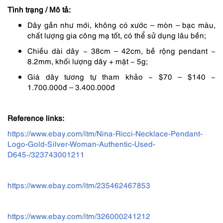
Tình trạng / Mô tả:
1,090,000 ₫.
là:
Dây gần như mới, không có xước – mòn – bạc màu,
818,000 ₫.
chất lượng gia công mạ tốt, có thể sử dụng lâu bền;
Chiều dài dây ~ 38cm – 42cm, bề rộng pendant ~
8.2mm, khối lượng dây + mặt ~ 5g;
Giá dây tương tự tham khảo ~ $70 – $140 ~
1.700.000đ – 3.400.000đ
Reference links:
https://www.ebay.com/itm/Nina-Ricci-Necklace-Pendant-
Logo-Gold-Silver-Woman-Authentic-Used-
D645-/323743001211
https://www.ebay.com/itm/235462467853
https://www.ebay.com/itm/326000241212