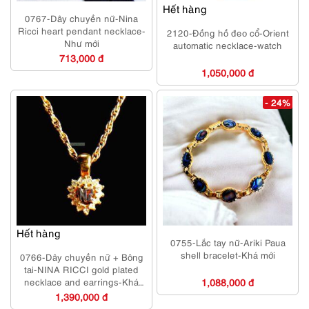
Hết hàng
0767-Dây chuyền nữ-Nina
Ricci heart pendant necklace-
2120-Đồng hồ đeo cổ-Orient
Như mới
automatic necklace-watch
713,000 đ
1,050,000 đ
- 24%
Hết hàng
0755-Lắc tay nữ-Ariki Paua
shell bracelet-Khá mới
0766-Dây chuyền nữ + Bông
tai-NINA RICCI gold plated
necklace and earrings-Khá
1,088,000 đ
mới
1,390,000 đ