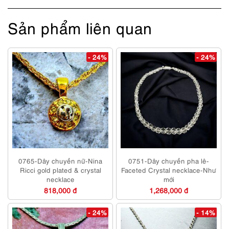
Sản phẩm liên quan
- 24%
- 24%
0765-Dây chuyền nữ-Nina
0751-Dây chuyền pha lê-
Ricci gold plated & crystal
Faceted Crystal necklace-Như
necklace
mới
818,000 đ
1,268,000 đ
- 24%
- 14%