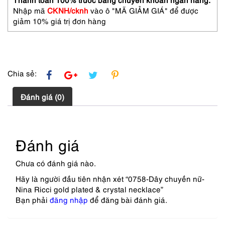
crystal
Nhập mã
CKNH/cknh
vào ô "MÃ GIẢM GIÁ" để được
necklace
giảm 10% giá trị đơn hàng
số
lượng
Chia sẻ:
Đánh giá (0)
Đánh giá
Chưa có đánh giá nào.
Hãy là người đầu tiên nhận xét “0758-Dây chuyền nữ-
Nina Ricci gold plated & crystal necklace”
Bạn phải
đăng nhập
để đăng bài đánh giá.