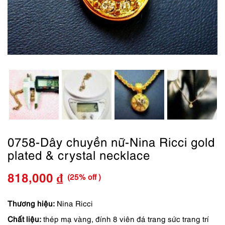
0758-Dây chuyền nữ-Nina Ricci gold
plated & crystal necklace
(25% off )
818,000
₫
Giá
Giá
gốc
hiện
Thương hiệu:
Nina Ricci
Chất liệu:
thép mạ vàng, đính 8 viên đá trang sức trang trí
là:
tại