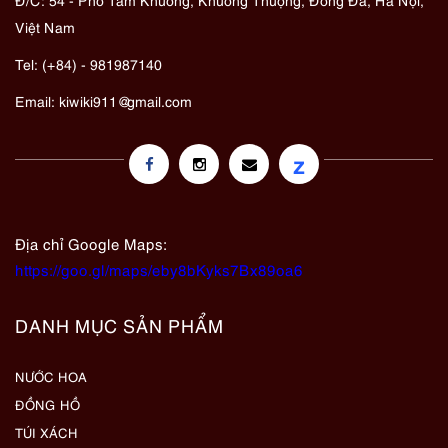
Việt Nam
Tel: (+84) - 981987140
Email:
kiwiki911@gmail.com
z
Địa chỉ Google Maps:
https://goo.gl/maps/eby8bKyks7Bx89oa6
DANH MỤC SẢN PHẨM
NƯỚC HOA
ĐỒNG HỒ
TÚI XÁCH