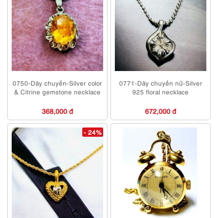
0750-Dây chuyền-Silver color
0771-Dây chuyền nữ-Silver
& Citrine gemstone necklace
925 floral necklace
368,000 đ
672,000 đ
- 24%