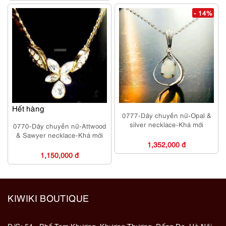
- 14%
Hết hàng
0777-Dây chuyền nữ-Opal &
silver necklace-Khá mới
0770-Dây chuyền nữ-Attwood
& Sawyer necklace-Khá mới
1,352,000 đ
1,150,000 đ
KIWIKI BOUTIQUE
Đ/C: 54 - Phố Tam Khương, Khương Thượng, Đống Đa, Hà Nội,