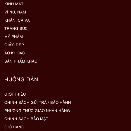
KÍNH MẮT
VÍ NỮ, NAM
KHĂN, CÀ VẠT
TRANG SỨC
MỸ PHẨM
GIẦY, DÉP
ÁO KHOÁC
SẢN PHẨM KHÁC
HƯỚNG DẪN
GIỚI THIỆU
CHÍNH SÁCH GỬI TRẢ / BẢO HÀNH
PHƯƠNG THỨC GIAO NHẬN HÀNG
CHÍNH SÁCH BẢO MẬT
GIỎ HÀNG