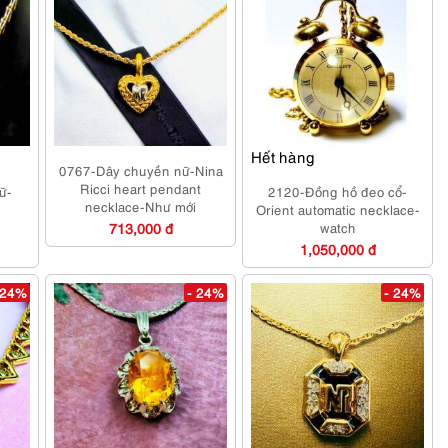
Hết hàng
0767-Dây chuyền nữ-Nina
Ricci heart pendant
ữ-
2120-Đồng hồ đeo cổ-
necklace-Như mới
Orient automatic necklace-
713,000 đ
watch
1,050,000 đ
 24%
- 24%
- 24%