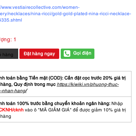
://www.vestiairecollective.com/women-
lery/necklaces/nina-ricci/gold-gold-plated-nina-ricci-necklace-
335.shtml
ượng: 1
Gọi điện
Đặt hàng ngay
ỏ hàng
ền
h toán bằng Tiền mặt (COD): Cần đặt cọc trước 20% giá trị
 hàng,
Quy định trong mục
https://kiwiki.vn/phuong-thuc-
o-nhan-hang
/
d
nh toán 100% trước bằng chuyển khoản ngân hàng:
Nhập
l
CKNH/cknh
vào ô "MÃ GIẢM GIÁ" để được giảm 10% giá trị
ace
 hàng