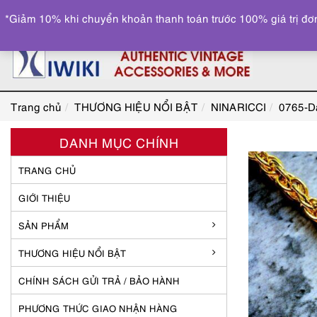
*Giảm 10% khi chuyển khoản thanh toán trước 100% giá trị đơn
Trang chủ
THƯƠNG HIỆU NỔI BẬT
NINARICCI
0765-Dâ
DANH MỤC CHÍNH
TRANG CHỦ
GIỚI THIỆU
SẢN PHẨM
THƯƠNG HIỆU NỔI BẬT
CHÍNH SÁCH GỬI TRẢ / BẢO HÀNH
PHƯƠNG THỨC GIAO NHẬN HÀNG