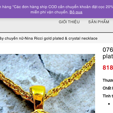
 hàng *Các đơn hàng ship COD cần chuyển khoản đặt cọc 20% giá
miễn phí vận chuyển.
Bỏ qua
GIỚI THIỆU
SẢN PHẨM
y chuyền nữ-Nina Ricci gold plated & crystal necklace
076
pla
81
Thươn
Chất l
Tình t