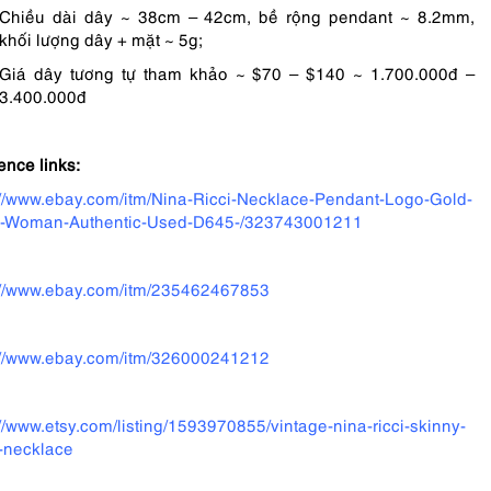
Chiều dài dây ~ 38cm – 42cm, bề rộng pendant ~ 8.2mm,
khối lượng dây + mặt ~ 5g;
Giá dây tương tự tham khảo ~ $70 – $140 ~ 1.700.000đ –
3.400.000đ
ence links:
://www.ebay.com/itm/Nina-Ricci-Necklace-Pendant-Logo-Gold-
r-Woman-Authentic-Used-D645-/323743001211
://www.ebay.com/itm/235462467853
://www.ebay.com/itm/326000241212
://www.etsy.com/listing/1593970855/vintage-nina-ricci-skinny-
-necklace