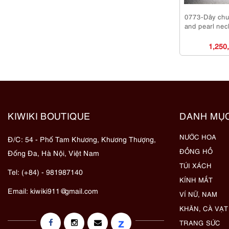
0773-Dây chu
and pearl nec
1,250
KIWIKI BOUTIQUE
DANH MỤ
NƯỚC HOA
Đ/C: 54 - Phố Tam Khương, Khương Thượng,
ĐỒNG HỒ
Đống Đa, Hà Nội, Việt Nam
TÚI XÁCH
Tel: (+84) - 981987140
KÍNH MẮT
Email:
kiwiki911@gmail.com
VÍ NỮ, NAM
KHĂN, CÀ VẠT
z
TRANG SỨC