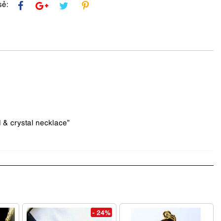
sẻ:
 & crystal necklace”
- 24%