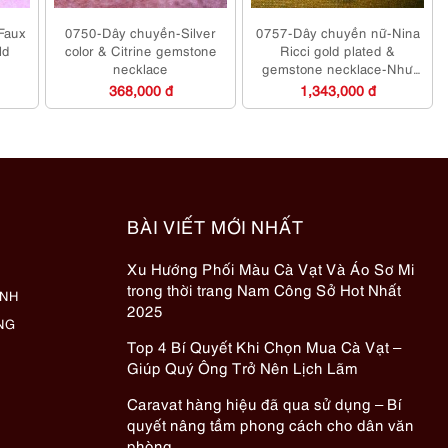
Faux
0750-Dây chuyền-Silver
0757-Dây chuyền nữ-Nina
ld
color & Citrine gemstone
Ricci gold plated &
necklace
gemstone necklace-Như
mới
368,000 đ
1,343,000 đ
BÀI VIẾT MỚI NHẤT
Xu Hướng Phối Màu Cà Vạt Và Áo Sơ Mi
trong thời trang Nam Công Sở Hot Nhất
ÀNH
2025
NG
Top 4 Bí Quyết Khi Chọn Mua Cà Vạt –
Giúp Quý Ông Trở Nên Lịch Lãm
Caravat hàng hiệu đã qua sử dụng – Bí
quyết nâng tầm phong cách cho dân văn
phòng