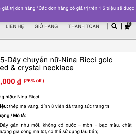
Đăng ký
Tài khoản
z
 trị đơn hàng *Các đơn hàng có giá trị trên 1.5 triệu sẽ được
0
LIÊN HỆ
GIỎ HÀNG
THANH TOÁN
5-Dây chuyền nữ-Nina Ricci gold
ted & crystal necklace
(25% off )
8,000
₫
Giá
Giá
gốc
hiện
g hiệu:
Nina Ricci
iệu:
thép mạ vàng, đính 8 viên đá trang sức trang trí
là:
tại
rạng / Mô tả:
1,090,000 ₫.
là:
Dây gần như mới, không có xước – mòn – bạc màu, chất
818,000 ₫.
lượng gia công mạ tốt, có thể sử dụng lâu bền;