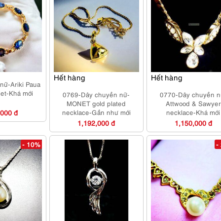
Hết hàng
Hết hàng
nữ-Ariki Paua
let-Khá mới
0769-Dây chuyền nữ-
0770-Dây chuyền n
MONET gold plated
Attwood & Sawyer
,000 đ
necklace-Gần như mới
necklace-Khá mới
1,192,000 đ
1,150,000 đ
- 10%
-