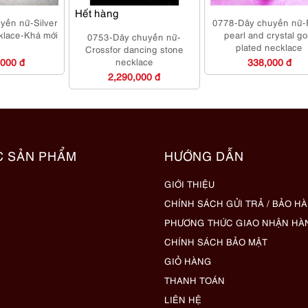
Hết hàng
yền nữ-Silver
0778-Dây chuyền nữ-
klace-Khá mới
pearl and crystal go
0753-Dây chuyền nữ-
plated necklace
Crossfor dancing stone
,000 đ
necklace
338,000 đ
2,290,000 đ
C SẢN PHẨM
HƯỚNG DẪN
GIỚI THIỆU
CHÍNH SÁCH GỬI TRẢ / BẢO H
PHƯƠNG THỨC GIAO NHẬN HÀ
CHÍNH SÁCH BẢO MẬT
GIỎ HÀNG
THANH TOÁN
LIÊN HỆ