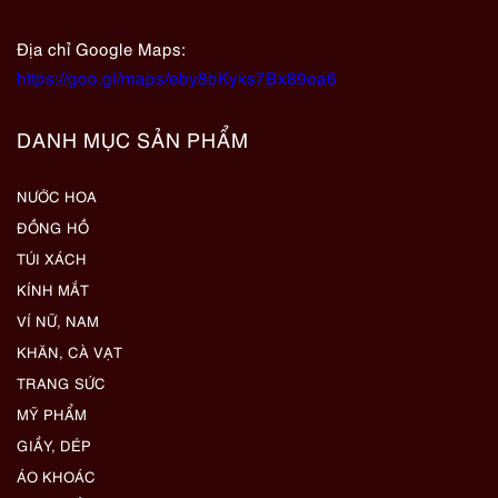
Địa chỉ Google Maps:
https://goo.gl/maps/eby8bKyks7Bx89oa6
DANH MỤC SẢN PHẨM
NƯỚC HOA
ĐỒNG HỒ
TÚI XÁCH
KÍNH MẮT
VÍ NỮ, NAM
KHĂN, CÀ VẠT
TRANG SỨC
MỸ PHẨM
GIẦY, DÉP
ÁO KHOÁC