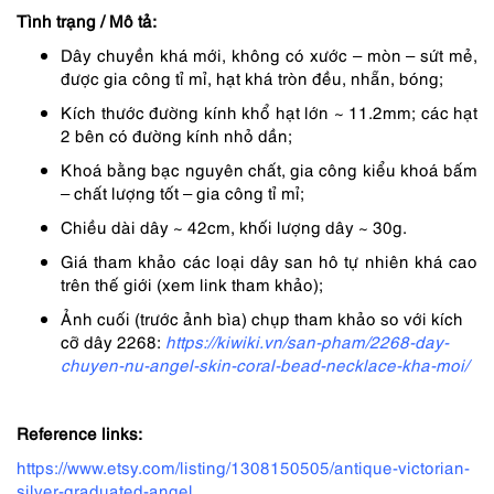
6,890,000 ₫.
là:
Tình trạng / Mô tả:
5,168,000 ₫.
Dây chuyền khá mới, không có xước – mòn – sứt mẻ,
được gia công tỉ mỉ, hạt khá tròn đều, nhẵn, bóng;
Kích thước đường kính khổ hạt lớn ~ 11.2mm; các hạt
2 bên có đường kính nhỏ dần;
Khoá bằng bạc nguyên chất, gia công kiểu khoá bấm
– chất lượng tốt – gia công tỉ mỉ;
Chiều dài dây ~ 42cm, khối lượng dây ~ 30g.
Giá tham khảo các loại dây san hô tự nhiên khá cao
trên thế giới (xem link tham khảo);
Ảnh cuối (trước ảnh bìa) chụp tham khảo so với kích
cỡ dây 2268:
https://kiwiki.vn/san-pham/2268-day-
chuyen-nu-angel-skin-coral-bead-necklace-kha-moi/
Reference links:
https://www.etsy.com/listing/1308150505/antique-victorian-
silver-graduated-angel