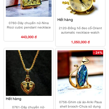
Hết hàng
0760-Dây chuyền nữ-Nina
Ricci cubic pendant necklace
2120-Đồng hồ đeo cổ-Orient
automatic necklace-watch
443,000 đ
1,050,000 đ
- 24%
Hết hàng
0756-Ghim cài áo-Ariki Paua
shell brooch-Chưa sử dụng
0761-Dây chuyền nữ-