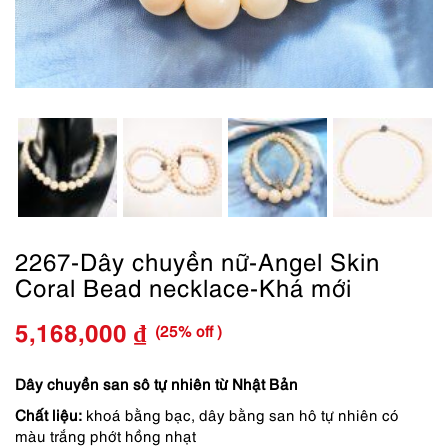
2267-Dây chuyền nữ-Angel Skin
Coral Bead necklace-Khá mới
(25% off )
5,168,000
₫
Giá
Giá
gốc
hiện
Dây chuyền san sô tự nhiên từ Nhật Bản
Chất liệu:
khoá bằng bạc, dây bằng san hô tự nhiên có
là:
tại
màu trắng phớt hồng nhạt