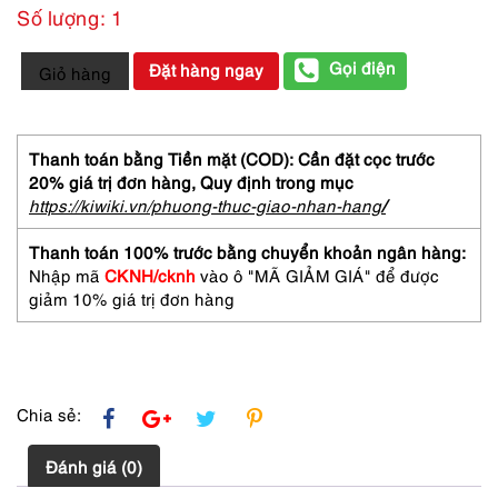
Số lượng: 1
2267-
Gọi điện
Đặt hàng ngay
Giỏ hàng
Dây
chuyền
nữ-
Angel
Thanh toán bằng Tiền mặt (COD): Cần đặt cọc trước
Skin
20% giá trị đơn hàng,
Quy định trong mục
Coral
https://kiwiki.vn/phuong-thuc-giao-nhan-hang
/
Bead
necklace-
Thanh toán 100% trước bằng chuyển khoản ngân hàng:
Khá
Nhập mã
CKNH/cknh
vào ô "MÃ GIẢM GIÁ" để được
mới
giảm 10% giá trị đơn hàng
số
lượng
Chia sẻ:
Đánh giá (0)