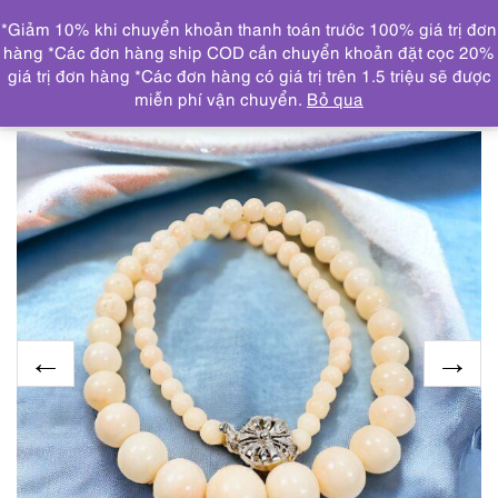
0
*Giảm 10% khi chuyển khoản thanh toán trước 100% giá trị đơn
DANH MỤC
hàng *Các đơn hàng ship COD cần chuyển khoản đặt cọc 20%
giá trị đơn hàng *Các đơn hàng có giá trị trên 1.5 triệu sẽ được
Trang chủ
SẢN PHẨM MỚI CẬP NHẬT
2267-Dây
miễn phí vận chuyển.
Bỏ qua
chuyền nữ-Angel Skin Coral Bead necklace-Khá mới