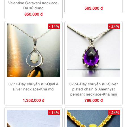
Valentino Garavani necklace-
Đã sử dụng
563,000 đ
850,000 đ
- 14%
- 24%
0777-Dây chuyền nữ-Opal &
0774-Dây chuyền nữ-Silver
silver necklace-Khá mới
plated chain & Amethyst
pendant necklace-Khá mới
1,352,000 đ
788,000 đ
- 14%
- 24%