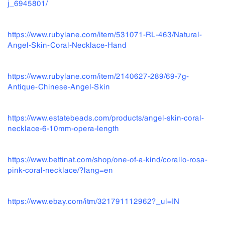
j_6945801/
https://www.rubylane.com/item/531071-RL-463/Natural-
Angel-Skin-Coral-Necklace-Hand
https://www.rubylane.com/item/2140627-289/69-7g-
Antique-Chinese-Angel-Skin
https://www.estatebeads.com/products/angel-skin-coral-
necklace-6-10mm-opera-length
https://www.bettinat.com/shop/one-of-a-kind/corallo-rosa-
pink-coral-necklace/?lang=en
https://www.ebay.com/itm/321791112962?_ul=IN