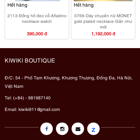
Hết hàng
Hết hàng
2113-Đồng hồ đeo cổ-Alfadino
0769-Dây chuyền nữ-MONET
necklace-watch
gold plated necklace-Gần như
mới
390,000 đ
1,192,000 đ
KIWIKI BOUTIQUE
Đ/C: 54 - Phố Tam Khương, Khương Thượng, Đống Đa, Hà Nội,
Việt Nam
Tel: (+84) - 981987140
Email:
kiwiki911@gmail.com
z