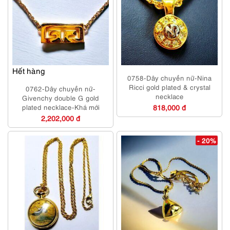
Hết hàng
0758-Dây chuyền nữ-Nina
Ricci gold plated & crystal
0762-Dây chuyền nữ-
necklace
Givenchy double G gold
plated necklace-Khá mới
818,000 đ
2,202,000 đ
- 20%