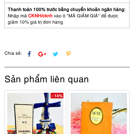
Span
NOBLE
Thanh toán 100% trước bằng chuyển khoản ngân hàng:
longline
Nhập mã
CKNH/cknh
vào ô "MÃ GIẢM GIÁ" để được
blazer
giảm 10% giá trị đơn hàng
~
Size
S
số
lượng
Chia sẻ:
Sản phẩm liên quan
- 14%