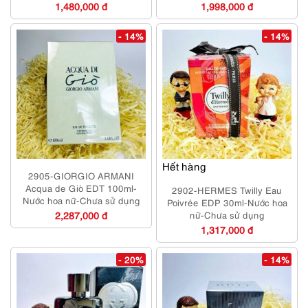
1,480,000 đ
1,998,000 đ
- 14%
- 14%
Hết hàng
2905-GIORGIO ARMANI
Acqua de Giò EDT 100ml-
2902-HERMES Twilly Eau
Nước hoa nữ-Chưa sử dụng
Poivrée EDP 30ml-Nước hoa
2,287,000 đ
nữ-Chưa sử dụng
1,317,000 đ
- 20%
- 14%