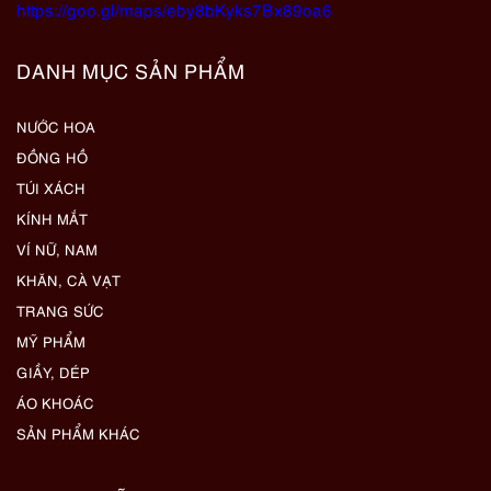
https://goo.gl/maps/eby8bKyks7Bx89oa6
DANH MỤC SẢN PHẨM
NƯỚC HOA
ĐỒNG HỒ
TÚI XÁCH
KÍNH MẮT
VÍ NỮ, NAM
KHĂN, CÀ VẠT
TRANG SỨC
MỸ PHẨM
GIẦY, DÉP
ÁO KHOÁC
SẢN PHẨM KHÁC