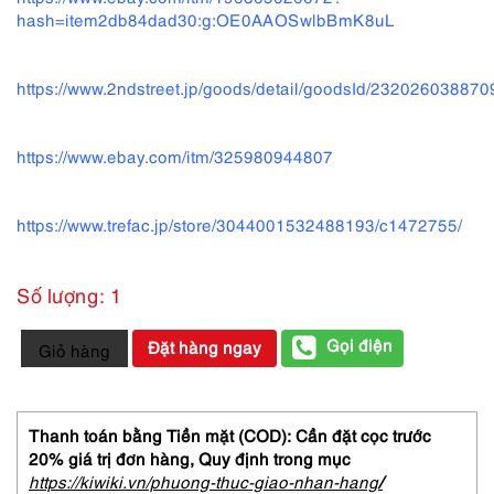
hash=item2db84dad30:g:OE0AAOSwlbBmK8uL
https://www.2ndstreet.jp/goods/detail/goodsId/23202603887
https://www.ebay.com/itm/325980944807
https://www.trefac.jp/store/3044001532488193/c1472755/
Số lượng: 1
9971-
Gọi điện
Đặt hàng ngay
Giỏ hàng
Áo
khoác
dài
nữ-
Thanh toán bằng Tiền mặt (COD): Cần đặt cọc trước
Spick
20% giá trị đơn hàng,
Quy định trong mục
&
https://kiwiki.vn/phuong-thuc-giao-nhan-hang
/