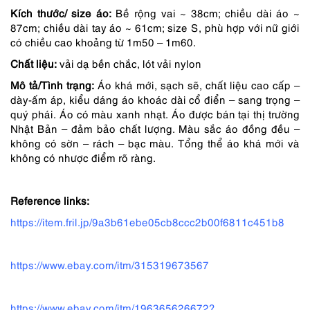
3,290,000 ₫.
là:
Kích thước/ size áo:
Bề rộng vai ~ 38cm; chiều dài áo ~
2,632,000 ₫.
87cm; chiều dài tay áo ~ 61cm; size S, phù hợp với nữ giới
có chiều cao khoảng từ 1m50 – 1m60.
Chất liệu:
vải dạ bền chắc, lót vải nylon
Mô tả/Tình trạng:
Áo khá mới, sạch sẽ, chất liệu cao cấp –
dày-ấm áp, kiểu dáng áo khoác dài cổ điển – sang trọng –
quý phái. Áo có màu xanh nhạt. Áo được bán tại thị trường
Nhật Bản – đảm bảo chất lượng. Màu sắc áo đồng đều –
không có sờn – rách – bạc màu. Tổng thể áo khá mới và
không có nhược điểm rõ ràng.
Reference links:
https://item.fril.jp/9a3b61ebe05cb8ccc2b00f6811c451b8
https://www.ebay.com/itm/315319673567
https://www.ebay.com/itm/196365626672?