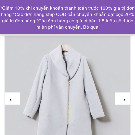
0
*Giảm 10% khi chuyển khoản thanh toán trước 100% giá trị đơn
DANH MỤC
hàng *Các đơn hàng ship COD cần chuyển khoản đặt cọc 20%
giá trị đơn hàng *Các đơn hàng có giá trị trên 1.5 triệu sẽ được
Trang chủ
ÁO KHOÁC
9971-Áo khoác dài nữ-Spick &
miễn phí vận chuyển.
Bỏ qua
Span NOBLE longline blazer ~ Size S