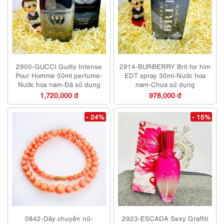
2900-GUCCI Guilty Intense
2914-BURBERRY Brit for him
Pour Homme 50ml perfume-
EDT spray 30ml-Nước hoa
Nước hoa nam-Đã sử dụng
nam-Chưa sử dụng
1,720,000 đ
978,000 đ
- 24%
- 15%
0842-Dây chuyền nữ-
2923-ESCADA Sexy Graffiti