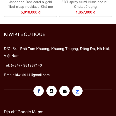
Japanese Red coral & gold
EDT spray 50ml-Nước hoa nữ-
filled clasp necklace-Khá mới
Chưa sử dụng
5,018,000 đ
1,857,000 đ
KIWIKI BOUTIQUE
Đ/C: 54 - Phố Tam Khương, Khương Thượng, Đống Đa, Hà Nội,
Việt Nam
Tel: (+84) - 981987140
Email:
kiwiki911@gmail.com
z
Địa chỉ Google Maps: