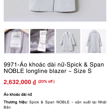
9971-Áo khoác dài nữ-Spick & Span
NOBLE longline blazer ~ Size S
(20% off )
2,632,000
₫
Giá
Giá
gốc
hiện
Áo khoác dài nữ
Thương hiệu:
Spick & Span NOBLE – sản xuất tại Nhật
là:
tại
Bản