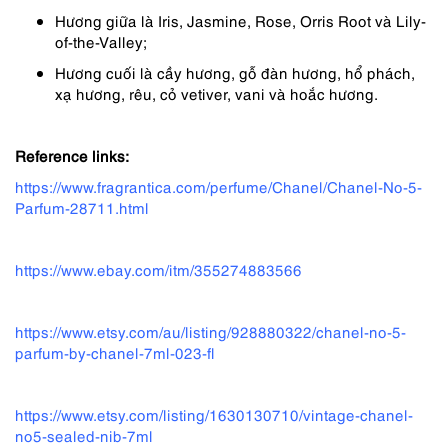
Hương giữa là Iris, Jasmine, Rose, Orris Root và Lily-
of-the-Valley;
Hương cuối là cầy hương, gỗ đàn hương, hổ phách,
xạ hương, rêu, cỏ vetiver, vani và hoắc hương.
Reference links:
https://www.fragrantica.com/perfume/Chanel/Chanel-No-5-
Parfum-28711.html
https://www.ebay.com/itm/355274883566
https://www.etsy.com/au/listing/928880322/chanel-no-5-
parfum-by-chanel-7ml-023-fl
https://www.etsy.com/listing/1630130710/vintage-chanel-
no5-sealed-nib-7ml