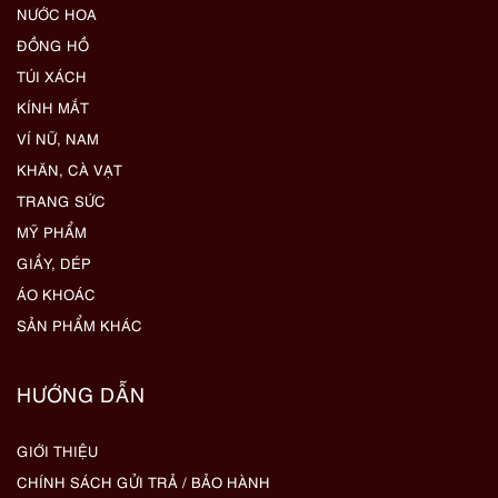
NƯỚC HOA
ĐỒNG HỒ
TÚI XÁCH
KÍNH MẮT
VÍ NỮ, NAM
KHĂN, CÀ VẠT
TRANG SỨC
MỸ PHẨM
GIẦY, DÉP
ÁO KHOÁC
SẢN PHẨM KHÁC
HƯỚNG DẪN
GIỚI THIỆU
CHÍNH SÁCH GỬI TRẢ / BẢO HÀNH