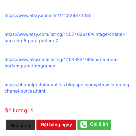
https://www.ebay.com/itm/114328872225
https://www.etsy.com/listing/1557102618/vintage-chanel-
paris-no-5-pure-parfum-7
https://www.etsy.com/listing/1404922108/chanel-no5-
parfum-pure-frangrance
https://chanelperfumebottles.blogspot.com/p/how-to-dating-
chanel-bottles.html
Số lượng: 1
6438-
Gọi điện
Đặt hàng ngay
Giỏ hàng
CHANEL
No