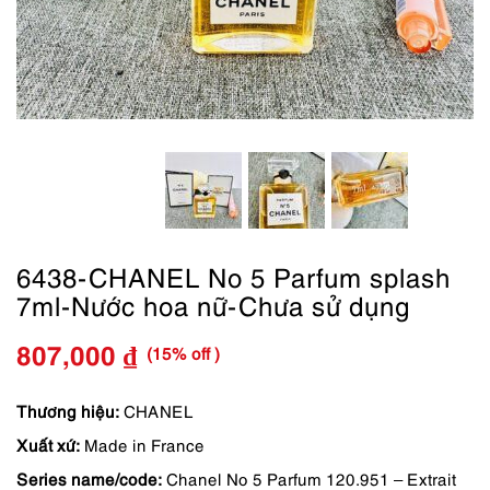
6438-CHANEL No 5 Parfum splash
7ml-Nước hoa nữ-Chưa sử dụng
(15% off )
807,000
₫
Giá
Giá
gốc
hiện
Thương hiệu:
CHANEL
Xuất xứ:
Made in France
là:
tại
Series name/code:
Chanel No 5 Parfum 120.951 – Extrait
949,000 ₫.
là: