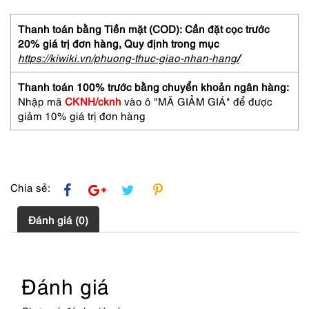
5
Parfum
Thanh toán bằng Tiền mặt (COD): Cần đặt cọc trước
splash
20% giá trị đơn hàng,
Quy định trong mục
7ml-
https://kiwiki.vn/phuong-thuc-giao-nhan-hang
/
Nước
hoa
Thanh toán 100% trước bằng chuyển khoản ngân hàng:
nữ-
Nhập mã
CKNH/cknh
vào ô "MÃ GIẢM GIÁ" để được
Chưa
giảm 10% giá trị đơn hàng
sử
dụng
số
lượng
Chia sẻ:
Đánh giá (0)
Đánh giá