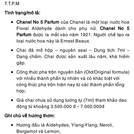
T.T.P.M
807,000 ₫.
Tình trạng/mô tả:
Chanel No 5 Parfum
của Chanel là một loại nước hoa
Floral Aldehyde dành cho phụ nữ.
Chanel No 5
Parfum
được ra mắt vào năm 1921. Người chế tạo ra
loại nước hoa này là Ernest Beaux.
Chai đã mở hộp – nguyên seal – Dung tích 7ml –
Dạng chấm. Chai được sản xuất lâu năm, khá hiếm
gặp.
Công thức pha trộn nguyên bản (Old/Original formula)
với nhiều thành phần tự nhiên và có khác biệt với
công thức pha trộn hiện nay từ các thành phần tổng
hợp;
Giá chai chưa sử dụng tương tự (7ml) tham khảo dao
động từ khoảng 3.500.000 đ – 7.000.000đ
Ghi chú về hương thơm:
Hương đầu là Aldehydes, Ylang-Ylang, Neroli,
Bergamot và Lemon;