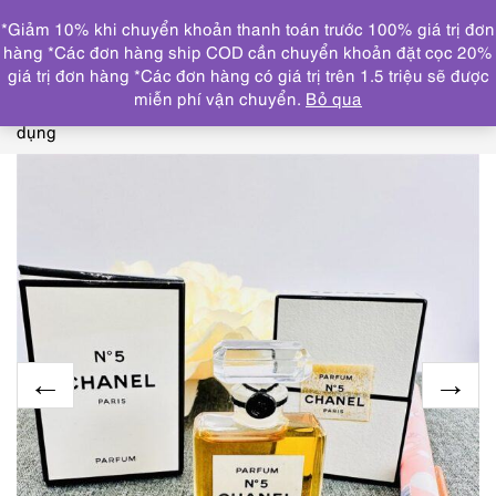
0
*Giảm 10% khi chuyển khoản thanh toán trước 100% giá trị đơn
DANH MỤC
hàng *Các đơn hàng ship COD cần chuyển khoản đặt cọc 20%
giá trị đơn hàng *Các đơn hàng có giá trị trên 1.5 triệu sẽ được
Trang chủ
NƯỚC HOA
CHAI NHỎ/MINI(≤ 15ml)
6438-
miễn phí vận chuyển.
Bỏ qua
CHANEL No 5 Parfum splash 7ml-Nước hoa nữ-Chưa sử
dụng