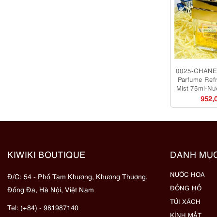
0025-CHANEL
Parfume Ref
Mist 75ml-Nư
sử 
952,
KIWIKI BOUTIQUE
DANH MỤ
NƯỚC HOA
Đ/C: 54 - Phố Tam Khương, Khương Thượng,
ĐỒNG HỒ
Đống Đa, Hà Nội, Việt Nam
TÚI XÁCH
Tel: (+84) - 981987140
KÍNH MẮT