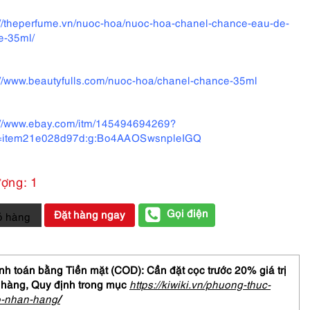
://theperfume.vn/nuoc-hoa/nuoc-hoa-chanel-chance-eau-de-
te-35ml/
://www.beautyfulls.com/nuoc-hoa/chanel-chance-35ml
://www.ebay.com/itm/145494694269?
=item21e028d97d:g:Bo4AAOSwsnpleIGQ
ượng: 1
Gọi điện
Đặt hàng ngay
ỏ hàng
NEL
ce
h toán bằng Tiền mặt (COD): Cần đặt cọc trước 20% giá trị
me
 hàng,
Quy định trong mục
https://kiwiki.vn/phuong-thuc-
o-nhan-hang
/