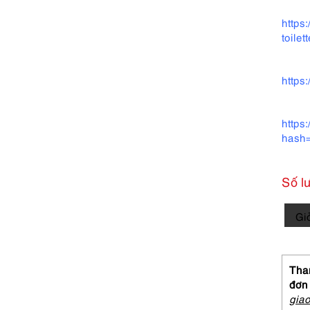
https
toilet
https
https
hash
Số l
6273-
Gi
CHA
Chan
EDT
spray
Than
perfu
đơn
35ml-
gia