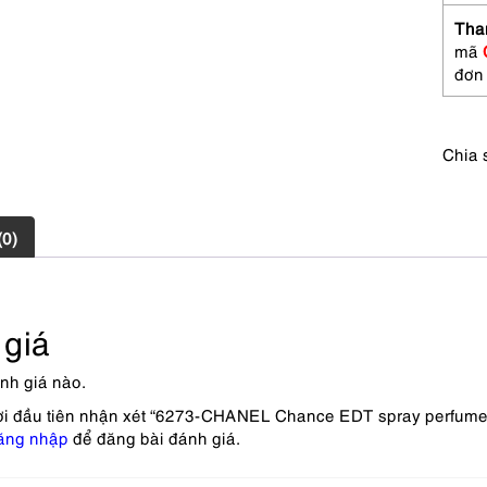
Nước
hoa
Tha
nữ-
mã
Chưa
đơn
sử
dụng
số
Chia 
lượng
(0)
giá
nh giá nào.
ời đầu tiên nhận xét “6273-CHANEL Chance EDT spray perfum
ăng nhập
để đăng bài đánh giá.