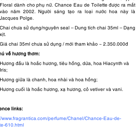
Floral dành cho phụ nữ. Chance Eau de Toilette được ra mắt
vào năm 2002. Người sáng tạo ra loại nước hoa này là
Jacques Polge.
Chai chưa sử dụng/nguyên seal – Dung tích chai 35ml – Dạng
xịt.
Giá chai 35ml chưa sử dụng / mới tham khảo ~ 2.350.000đ
hú về hương thơm:
Hương đầu là hoắc hương, tiêu hồng, dứa, hoa Hiacynth và
Iris;
Hương giữa là chanh, hoa nhài và hoa hồng;
Hương cuối là hoắc hương, xạ hương, cỏ vetiver và vani.
ence links:
://www.fragrantica.com/perfume/Chanel/Chance-Eau-de-
tte-610.html