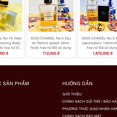
 No 19 Voile
0023-CHANEL No 5 Eau
0003-CHANEL No 5 
reshing Body
de Parfum splash 30ml-
vaporisateur 100ml-
ớc hoa nữ-Đã
Nước hoa nữ-Đã sử dụng
hoa nữ-Đã sử dụn
dụng
000 đ
712,000 đ
1,672,000 đ
C SẢN PHẨM
HƯỚNG DẪN
GIỚI THIỆU
CHÍNH SÁCH GỬI TRẢ / BẢO H
PHƯƠNG THỨC GIAO NHẬN HÀ
CHÍNH SÁCH BẢO MẬT