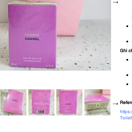
Ghi c
Refer
https
Toile