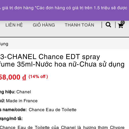
Đăng ký
Tài khoản
z
 trị đơn hàng *Các đơn hàng có giá trị trên 1.5 triệu sẽ được
0
LIÊN HỆ
GIỎ HÀNG
THANH TOÁN
dụng
73-CHANEL Chance EDT spray
fume 35ml-Nước hoa nữ-Chưa sử dụng
(14% off )
58,000
₫
Giá
Giá
gốc
hiện
g hiệu:
Chanel
xứ:
Made in France
là:
tại
s name/code:
Chance Eau de Toilette
1,950,000 ₫.
là:
trạng/mô tả:
1,658,000 ₫.
Chance Eau de Toilette của Chanel là hương thơm Chypre