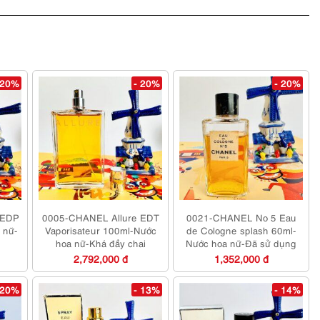
 20%
- 20%
- 20%
 EDP
0005-CHANEL Allure EDT
0021-CHANEL No 5 Eau
 nữ-
Vaporisateur 100ml-Nước
de Cologne splash 60ml-
hoa nữ-Khá đầy chai
Nước hoa nữ-Đã sử dụng
2,792,000 đ
1,352,000 đ
 20%
- 13%
- 14%