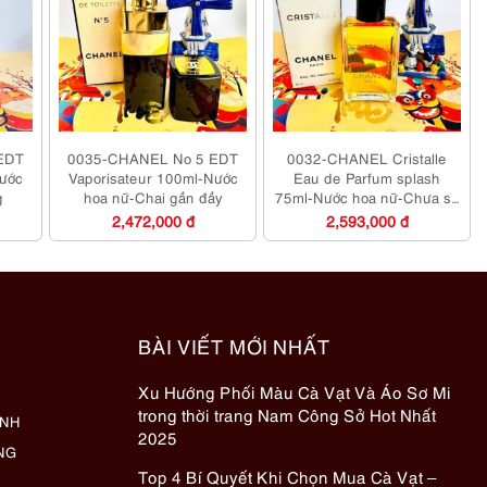
EDT
0035-CHANEL No 5 EDT
0032-CHANEL Cristalle
Nước
Vaporisateur 100ml-Nước
Eau de Parfum splash
g
hoa nữ-Chai gần đầy
75ml-Nước hoa nữ-Chưa sử
dụng
2,472,000 đ
2,593,000 đ
BÀI VIẾT MỚI NHẤT
Xu Hướng Phối Màu Cà Vạt Và Áo Sơ Mi
trong thời trang Nam Công Sở Hot Nhất
ÀNH
2025
NG
Top 4 Bí Quyết Khi Chọn Mua Cà Vạt –