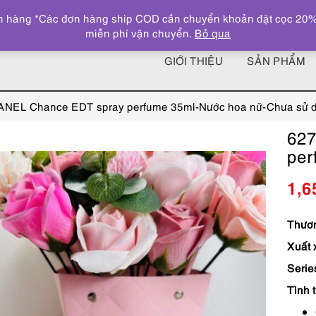
 hàng *Các đơn hàng ship COD cần chuyển khoản đặt cọc 20% giá
miễn phí vận chuyển.
Bỏ qua
GIỚI THIỆU
SẢN PHẨM
NEL Chance EDT spray perfume 35ml-Nước hoa nữ-Chưa sử 
62
per
1,6
Thươn
Xuất 
Serie
Tình 