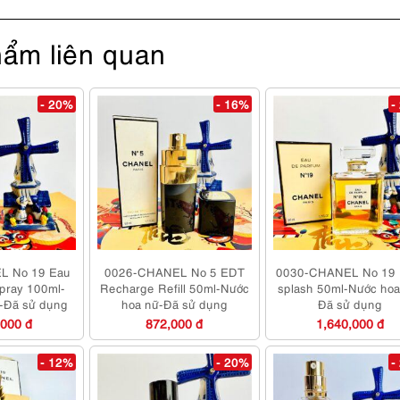
ẩm liên quan
- 20%
- 16%
-
L No 19 Eau
0026-CHANEL No 5 EDT
0030-CHANEL No 19
spray 100ml-
Recharge Refill 50ml-Nước
splash 50ml-Nước hoa
-Đã sử dụng
hoa nữ-Đã sử dụng
Đã sử dụng
,000 đ
872,000 đ
1,640,000 đ
- 12%
- 20%
-