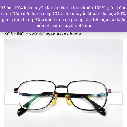
0
*Giảm 10% khi chuyển khoản thanh toán trước 100% giá trị đơn
DANH MỤC
hàng *Các đơn hàng ship COD cần chuyển khoản đặt cọc 20%
giá trị đơn hàng *Các đơn hàng có giá trị trên 1.5 triệu sẽ được
Trang chủ
KÍNH MẮT
GỌNG KÍNH CŨ/ĐÃ SỬ
miễn phí vận chuyển.
Bỏ qua
DỤNG
5864-Gọng kính nữ/nam-Đã sử dụng-HIROKO
KOSHINO HK20062 eyeglasses frame