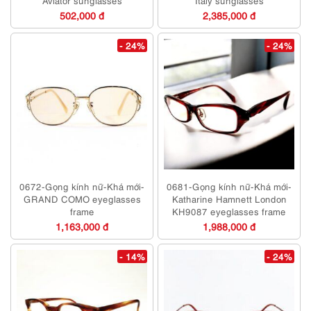
Aviator sunglasses
Italy sunglasses
502,000 đ
2,385,000 đ
- 24%
- 24%
0672-Gọng kính nữ-Khá mới-
0681-Gọng kính nữ-Khá mới-
GRAND COMO eyeglasses
Katharine Hamnett London
frame
KH9087 eyeglasses frame
1,163,000 đ
1,988,000 đ
- 14%
- 24%