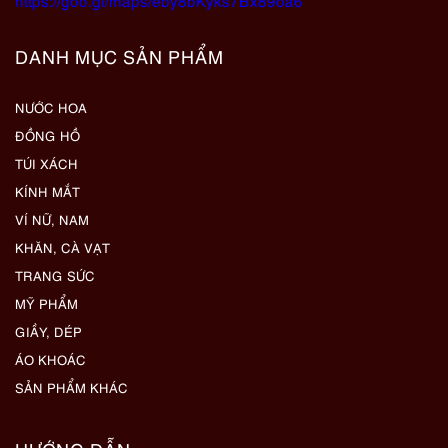
https://goo.gl/maps/eby8bKyks7Bx89oa6
DANH MỤC SẢN PHẨM
NƯỚC HOA
ĐỒNG HỒ
TÚI XÁCH
KÍNH MẮT
VÍ NỮ, NAM
KHĂN, CÀ VẠT
TRANG SỨC
MỸ PHẨM
GIẦY, DÉP
ÁO KHOÁC
SẢN PHẨM KHÁC