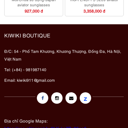
aviator sunglasses
sunglasses
927,000 đ
3,358,000 đ
KIWIKI BOUTIQUE
Đ/C: 54 - Phố Tam Khương, Khương Thượng, Đống Đa, Hà Nội,
Việt Nam
Tel: (+84) - 981987140
Email:
kiwiki911@gmail.com
z
Địa chỉ Google Maps: