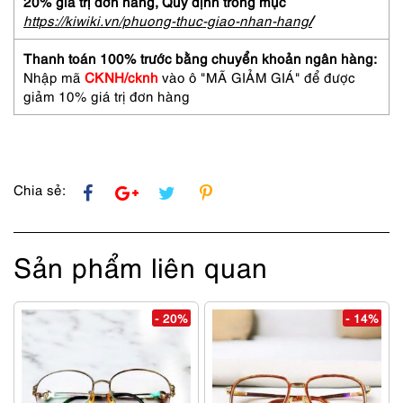
20% giá trị đơn hàng,
Quy định trong mục
dụng-
https://kiwiki.vn/phuong-thuc-giao-nhan-hang
/
HIROKO
KOSHINO
Thanh toán 100% trước bằng chuyển khoản ngân hàng:
HK20062
Nhập mã
CKNH/cknh
vào ô "MÃ GIẢM GIÁ" để được
eyeglasses
giảm 10% giá trị đơn hàng
frame
số
lượng
Chia sẻ:
Sản phẩm liên quan
- 20%
- 14%