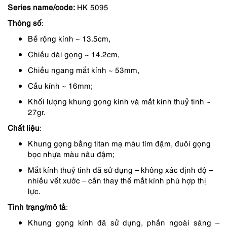
Series name/code:
HK 5095
là:
tại
Thông số
:
690,000 ₫.
là:
Bề rộng kính ~ 13.5cm,
518,000 ₫.
Chiều dài gọng ~ 14.2cm,
Chiều ngang mắt kính ~ 53mm,
Cầu kính ~ 16mm;
Khối lượng khung gọng kính và mắt kính thuỷ tinh ~
27gr.
Chất liệu
:
Khung gọng bằng titan mạ màu tím đậm, đuôi gọng
bọc nhựa màu nâu đậm;
Mắt kính thuỷ tinh đã sử dụng – không xác định độ –
nhiều vết xước – cần thay thế mắt kính phù hợp thị
lực.
Tình trạng/mô tả
:
Khung gọng kính đã sử dụng, phần ngoài sáng –