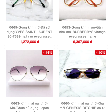
0669-Gọng kính nữ-Đã sử
0653-Gọng kính nam-Gần
dụng-YVES SAINT LAURENT
như mới-BURBERRYS vintage
30-7689 half rim eyeglasses
eyeglasses frame
frame
1,272,000 đ
6,367,000 đ
- 14%
- 10%
0663-Kính mát nam/nữ-
0660-Kính mát nam/nữ-Khá
Mới/Chưa sử dụng-Japan
mới-GENESIS RITCHIE col18