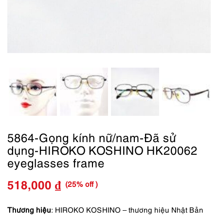
5864-Gọng kính nữ/nam-Đã sử
dụng-HIROKO KOSHINO HK20062
eyeglasses frame
(25% off )
518,000
₫
Giá
Giá
gốc
hiện
Thương hiệu
: HIROKO KOSHINO – thương hiệu Nhật Bản