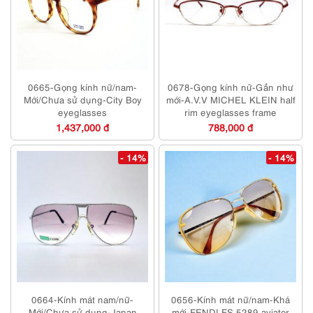
0665-Gọng kính nữ/nam-
0678-Gọng kính nữ-Gần như
Mới/Chưa sử dụng-City Boy
mới-A.V.V MICHEL KLEIN half
eyeglasses
rim eyeglasses frame
1,437,000 đ
788,000 đ
- 14%
- 14%
0664-Kính mát nam/nữ-
0656-Kính mát nữ/nam-Khá
Mới/Chưa sử dụng-Japan
mới-FENDI FS 5289 aviator