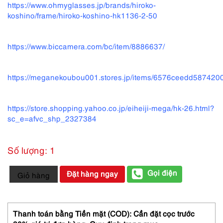
https://www.ohmyglasses.jp/brands/hiroko-
koshino/frame/hiroko-koshino-hk1136-2-50
https://www.biccamera.com/bc/item/8886637/
https://meganekoubou001.stores.jp/items/6576ceedd58742
https://store.shopping.yahoo.co.jp/eiheiji-mega/hk-26.html?
sc_e=afvc_shp_2327384
Số lượng: 1
5864-
Gọi điện
Đặt hàng ngay
Giỏ hàng
Gọng
kính
nữ/nam-
Đã
Thanh toán bằng Tiền mặt (COD): Cần đặt cọc trước
sử