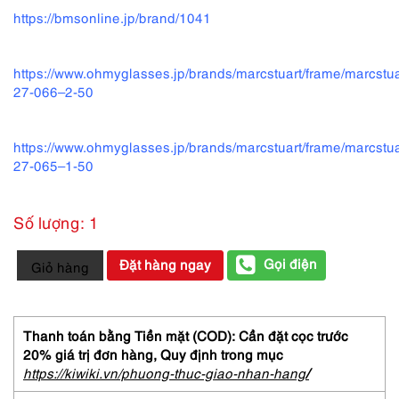
https://bmsonline.jp/brand/1041
https://www.ohmyglasses.jp/brands/marcstuart/frame/marcstua
27-066–2-50
https://www.ohmyglasses.jp/brands/marcstuart/frame/marcstua
27-065–1-50
Số lượng: 1
5855-
Gọi điện
Đặt hàng ngay
Giỏ hàng
Gọng
kính
nữ-
Khá
Thanh toán bằng Tiền mặt (COD): Cần đặt cọc trước
mới-
20% giá trị đơn hàng,
Quy định trong mục
MARC
https://kiwiki.vn/phuong-thuc-giao-nhan-hang
/
STUART