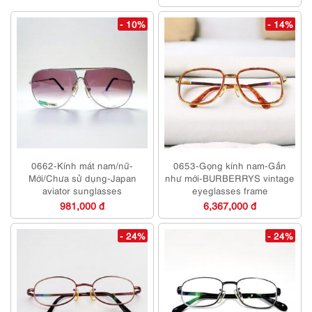
- 10%
- 14%
0662-Kính mát nam/nữ-
0653-Gọng kính nam-Gần
Mới/Chưa sử dụng-Japan
như mới-BURBERRYS vintage
aviator sunglasses
eyeglasses frame
981,000 đ
6,367,000 đ
- 24%
- 24%