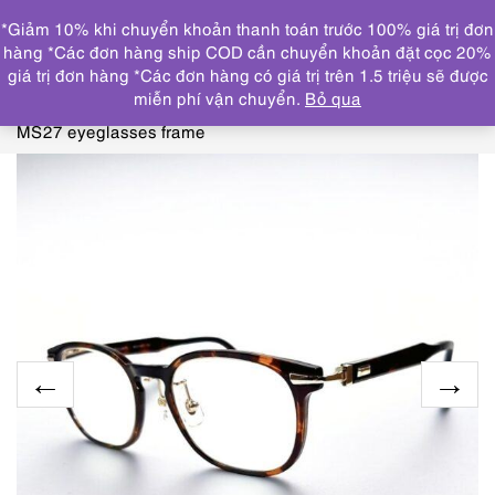
0
*Giảm 10% khi chuyển khoản thanh toán trước 100% giá trị đơn
DANH MỤC
hàng *Các đơn hàng ship COD cần chuyển khoản đặt cọc 20%
giá trị đơn hàng *Các đơn hàng có giá trị trên 1.5 triệu sẽ được
Trang chủ
KÍNH MẮT
GỌNG KÍNH CŨ/ĐÃ SỬ
miễn phí vận chuyển.
Bỏ qua
DỤNG
5855-Gọng kính nữ-Khá mới-MARC STUART
MS27 eyeglasses frame