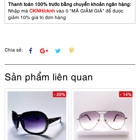
MS27
Thanh toán 100% trước bằng chuyển khoản ngân hàng:
eyeglasses
Nhập mã
CKNH/cknh
vào ô "MÃ GIẢM GIÁ" để được
frame
giảm 10% giá trị đơn hàng
số
lượng
Chia sẻ:
Sản phẩm liên quan
- 20%
- 14%