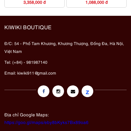
3,358,000 đ
1,088,000 đ
KIWIKI BOUTIQUE
Đ/C: 54 - Phố Tam Khương, Khương Thượng, Đống Đa, Hà Nội,
Việt Nam
Tel: (+84) - 981987140
Email:
kiwiki911@gmail.com
z
Địa chỉ Google Maps:
https://goo.gl/maps/eby8bKyks7Bx89oa6