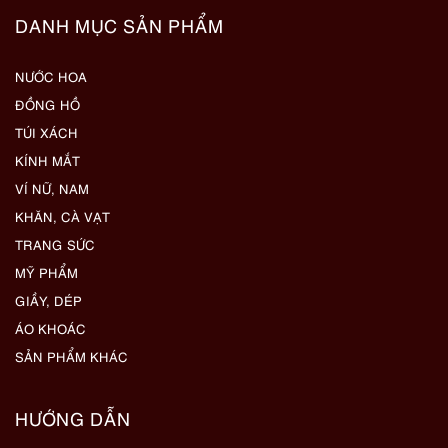
DANH MỤC SẢN PHẨM
NƯỚC HOA
ĐỒNG HỒ
TÚI XÁCH
KÍNH MẮT
VÍ NỮ, NAM
KHĂN, CÀ VẠT
TRANG SỨC
MỸ PHẨM
GIẦY, DÉP
ÁO KHOÁC
SẢN PHẨM KHÁC
HƯỚNG DẪN