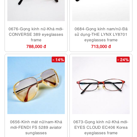
0676-Gọng kính nữ-Khá mới-
0684-Gọng kính nam/nữ-Đã
CONVERSE 389 eyeglasses
sử dụng-THE LYNX LY8701
frame
eyeglasses frame
788,000 đ
713,000 đ
- 14%
- 24%
0656-Kính mát nữ/nam-Khá
0673-Gọng kính nữ-Khá mới-
mới-FENDI FS 5289 aviator
EYES CLOUD EC406 Korea
sunglasses
eyeglasses frame