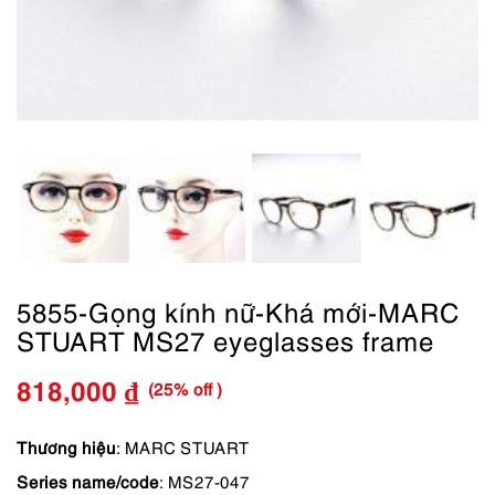
5855-Gọng kính nữ-Khá mới-MARC
STUART MS27 eyeglasses frame
(25% off )
818,000
₫
Giá
Giá
gốc
hiện
Thương hiệu
: MARC STUART
Series name/code
: MS27-047
là:
tại