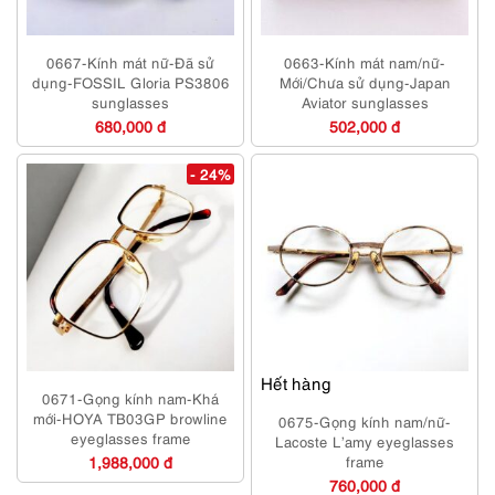
0667-Kính mát nữ-Đã sử
0663-Kính mát nam/nữ-
dụng-FOSSIL Gloria PS3806
Mới/Chưa sử dụng-Japan
sunglasses
Aviator sunglasses
680,000 đ
502,000 đ
- 24%
Hết hàng
0671-Gọng kính nam-Khá
mới-HOYA TB03GP browline
0675-Gọng kính nam/nữ-
eyeglasses frame
Lacoste L’amy eyeglasses
1,988,000 đ
frame
760,000 đ