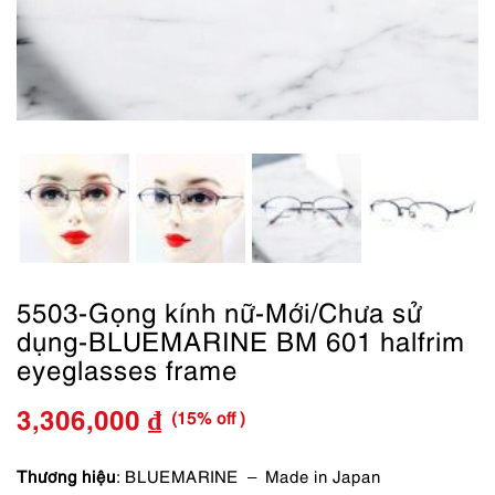
5503-Gọng kính nữ-Mới/Chưa sử
dụng-BLUEMARINE BM 601 halfrim
eyeglasses frame
(15% off )
3,306,000
₫
Giá
Giá
gốc
hiện
Thương hiệu
: BLUEMARINE – Made in Japan