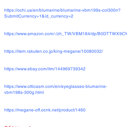
https://ochi.ua/en/blumarine/blumarine-vbm199s-col300n?
SubmitCurrency=1&id_currency=2
https://www.amazon.com/-/zh_TW/VBM184/dp/B0DTTWX9C
https://item.rakuten.co.jp/king-megane/10080032/
https://www.ebay.com/itm/144969739342
https://www.otticasm.com/en/eyeglasses-blumarine-
vbm198s-300g.html
https://megane-off.ocnk.net/product/1460