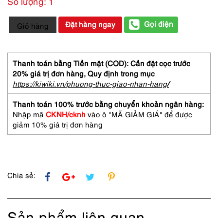
Số lượng: 1
5503-
Gọi điện
Đặt hàng ngay
Giỏ hàng
Gọng
kính
nữ-
Mới/Chưa
Thanh toán bằng Tiền mặt (COD): Cần đặt cọc trước
sử
20% giá trị đơn hàng,
Quy định trong mục
dụng-
https://kiwiki.vn/phuong-thuc-giao-nhan-hang
/
BLUEMARINE
BM
Thanh toán 100% trước bằng chuyển khoản ngân hàng:
601
Nhập mã
CKNH/cknh
vào ô "MÃ GIẢM GIÁ" để được
halfrim
giảm 10% giá trị đơn hàng
eyeglasses
frame
số
lượng
Chia sẻ:
Sản phẩm liên quan