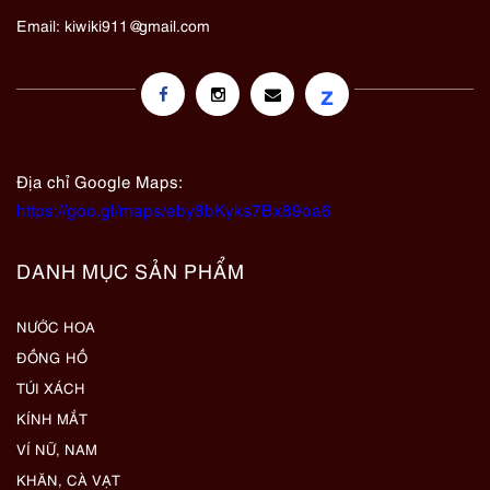
Email:
kiwiki911@gmail.com
z
Địa chỉ Google Maps:
https://goo.gl/maps/eby8bKyks7Bx89oa6
DANH MỤC SẢN PHẨM
NƯỚC HOA
ĐỒNG HỒ
TÚI XÁCH
KÍNH MẮT
VÍ NỮ, NAM
KHĂN, CÀ VẠT