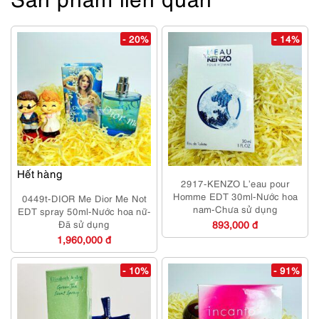
- 20%
- 14%
Hết hàng
2917-KENZO L’eau pour
Homme EDT 30ml-Nước hoa
0449t-DIOR Me Dior Me Not
nam-Chưa sử dụng
EDT spray 50ml-Nước hoa nữ-
Đã sử dụng
893,000 đ
1,960,000 đ
- 10%
- 91%