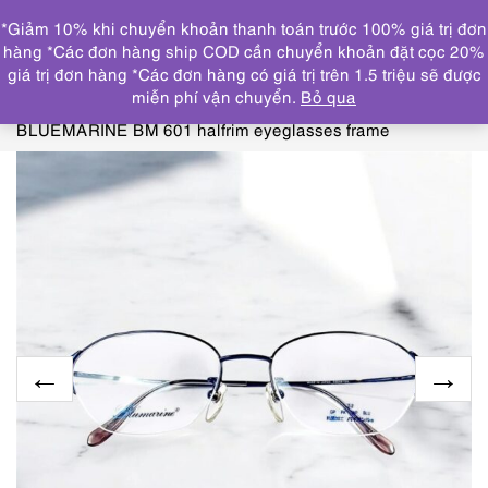
0
*Giảm 10% khi chuyển khoản thanh toán trước 100% giá trị đơn
DANH MỤC
hàng *Các đơn hàng ship COD cần chuyển khoản đặt cọc 20%
giá trị đơn hàng *Các đơn hàng có giá trị trên 1.5 triệu sẽ được
Trang chủ
KÍNH MẮT
GỌNG KÍNH MỚI/CHƯA SỬ
miễn phí vận chuyển.
Bỏ qua
DỤNG
5503-Gọng kính nữ-Mới/Chưa sử dụng-
BLUEMARINE BM 601 halfrim eyeglasses frame