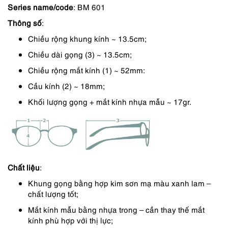
Series name/code
: BM 601
là:
tại
Thông số
:
3,890,000 ₫.
là:
Chiều rộng khung kính ~ 13.5cm;
3,306,000 ₫.
Chiều dài gọng (3) ~ 13.5cm;
Chiều rộng mắt kính (1) ~ 52mm:
Cầu kính (2) ~ 18mm;
Khối lượng gọng + mắt kính nhựa mẫu ~ 17gr.
Chất liệu
:
Khung gọng bằng hợp kim sơn mạ màu xanh lam –
chất lượng tốt;
Mắt kính mẫu bằng nhựa trong – cần thay thế mắt
kính phù hợp với thị lực;