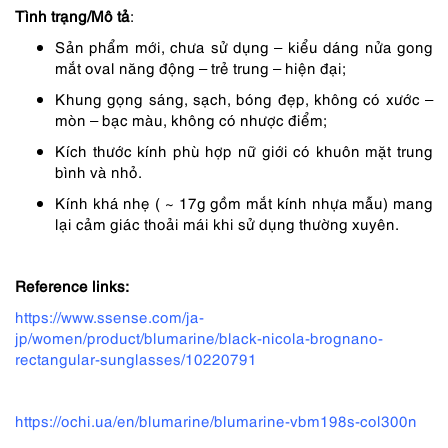
Tình trạng/Mô tả
:
Sản phẩm mới, chưa sử dụng – kiểu dáng nửa gong
mắt oval năng động – trẻ trung – hiện đại;
Khung gọng sáng, sạch, bóng đẹp, không có xước –
mòn – bạc màu, không có nhược điểm;
Kích thước kính phù hợp nữ giới có khuôn mặt trung
bình và nhỏ.
Kính khá nhẹ ( ~ 17g gồm mắt kính nhựa mẫu) mang
lại cảm giác thoải mái khi sử dụng thường xuyên.
Reference links:
https://www.ssense.com/ja-
jp/women/product/blumarine/black-nicola-brognano-
rectangular-sunglasses/10220791
https://ochi.ua/en/blumarine/blumarine-vbm198s-col300n