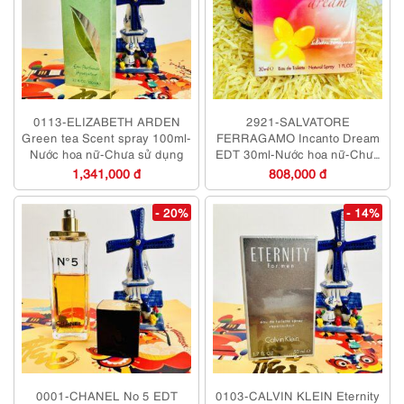
0113-ELIZABETH ARDEN
2921-SALVATORE
Green tea Scent spray 100ml-
FERRAGAMO Incanto Dream
Nước hoa nữ-Chưa sử dụng
EDT 30ml-Nước hoa nữ-Chưa
sử dụng
1,341,000 đ
808,000 đ
- 20%
- 14%
0001-CHANEL No 5 EDT
0103-CALVIN KLEIN Eternity