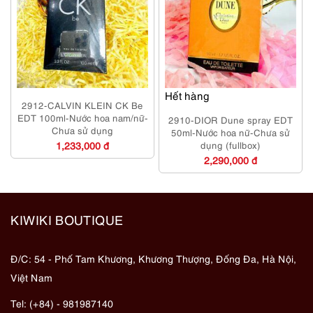
Hết hàng
2912-CALVIN KLEIN CK Be
EDT 100ml-Nước hoa nam/nữ-
2910-DIOR Dune spray EDT
Chưa sử dụng
50ml-Nước hoa nữ-Chưa sử
1,233,000 đ
dụng (fullbox)
2,290,000 đ
KIWIKI BOUTIQUE
Đ/C: 54 - Phố Tam Khương, Khương Thượng, Đống Đa, Hà Nội,
Việt Nam
Tel: (+84) - 981987140