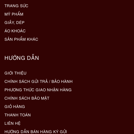
TRANG SỨC
MỸ PHẨM
GIẦY, DÉP
ÁO KHOÁC
SẢN PHẨM KHÁC
HƯỚNG DẪN
GIỚI THIỆU
CHÍNH SÁCH GỬI TRẢ / BẢO HÀNH
PHƯƠNG THỨC GIAO NHẬN HÀNG
CHÍNH SÁCH BẢO MẬT
GIỎ HÀNG
THANH TOÁN
LIÊN HỆ
HƯỚNG DẪN BÁN HÀNG KÝ GỬI