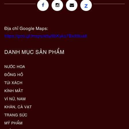
z
Địa chỉ Google Maps:
https://goo.gl/maps/eby8bKyks7Bx89oa6
DANH MỤC SẢN PHẨM
NƯỚC HOA
ĐỒNG HỒ
TÚI XÁCH
KÍNH MẮT
VÍ NỮ, NAM
KHĂN, CÀ VẠT
TRANG SỨC
MỸ PHẨM