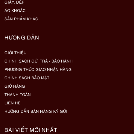
GIẦY, DÉP
ÁO KHOÁC
SẢN PHẨM KHÁC
HƯỚNG DẪN
GIỚI THIỆU
CHÍNH SÁCH GỬI TRẢ / BẢO HÀNH
PHƯƠNG THỨC GIAO NHẬN HÀNG
CHÍNH SÁCH BẢO MẬT
GIỎ HÀNG
THANH TOÁN
LIÊN HỆ
HƯỚNG DẪN BÁN HÀNG KÝ GỬI
BÀI VIẾT MỚI NHẤT