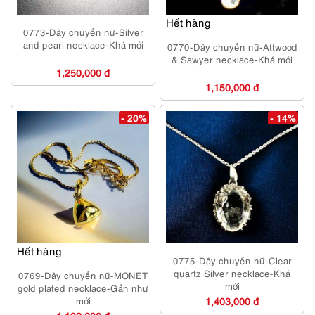
Hết hàng
0773-Dây chuyền nữ-Silver
and pearl necklace-Khá mới
0770-Dây chuyền nữ-Attwood
& Sawyer necklace-Khá mới
1,250,000 đ
1,150,000 đ
- 20%
- 14%
Hết hàng
0775-Dây chuyền nữ-Clear
quartz Silver necklace-Khá
0769-Dây chuyền nữ-MONET
mới
gold plated necklace-Gần như
mới
1,403,000 đ