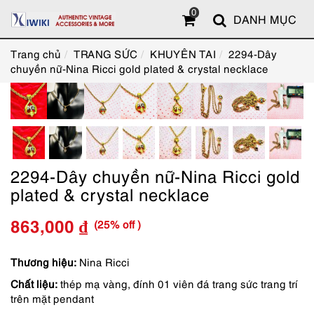
0
DANH MỤC
Trang chủ
TRANG SỨC
KHUYÊN TAI
2294-Dây
chuyền nữ-Nina Ricci gold plated & crystal necklace
2294-Dây chuyền nữ-Nina Ricci gold
plated & crystal necklace
(25% off )
863,000
₫
Giá
Giá
gốc
hiện
Thương hiệu:
Nina Ricci
Chất liệu:
thép mạ vàng, đính 01 viên đá trang sức trang trí
là:
tại
trên mặt pendant
1,150,000 ₫.
là: