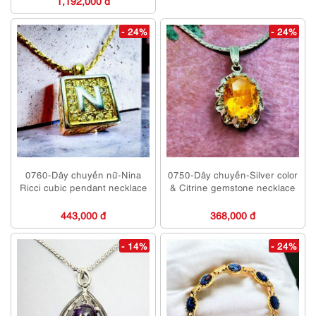
1,192,000 đ
- 24%
- 24%
0760-Dây chuyền nữ-Nina
0750-Dây chuyền-Silver color
Ricci cubic pendant necklace
& Citrine gemstone necklace
443,000 đ
368,000 đ
- 14%
- 24%