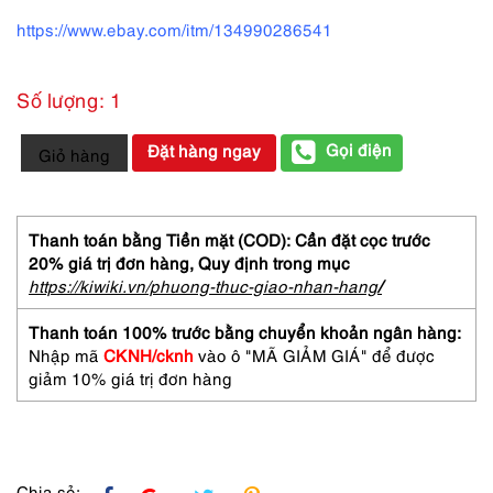
https://www.ebay.com/itm/134990286541
Số lượng: 1
2294-
Gọi điện
Đặt hàng ngay
Giỏ hàng
Dây
chuyền
nữ-
Nina
Thanh toán bằng Tiền mặt (COD): Cần đặt cọc trước
Ricci
20% giá trị đơn hàng,
Quy định trong mục
gold
https://kiwiki.vn/phuong-thuc-giao-nhan-hang
/
plated
&
Thanh toán 100% trước bằng chuyển khoản ngân hàng:
crystal
Nhập mã
CKNH/cknh
vào ô "MÃ GIẢM GIÁ" để được
necklace
giảm 10% giá trị đơn hàng
số
lượng
Chia sẻ: