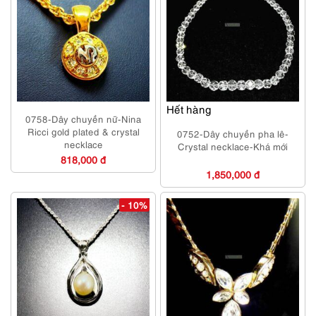
Hết hàng
0758-Dây chuyền nữ-Nina
Ricci gold plated & crystal
0752-Dây chuyền pha lê-
necklace
Crystal necklace-Khá mới
818,000 đ
1,850,000 đ
- 10%