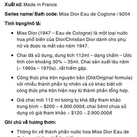
Xuất xứ:
Made in France
là:
tại
Series name/ Bath code:
Miss Dior Eau de Coglone / 9204
1,350,000 ₫.
là:
Tình trạng/mô tả:
1,080,000 ₫.
Miss Dior (1947 – Eau de Cologne) là một loại nước
hoa phổ biến của Dior/Christian Dior dành cho phụ
nữ và được ra mắt vào năm 1947.
Chai đã sử dụng, dung tích 112ml – dạng chấm – Ước
tính còn khoảng 30% ~ 35ml. Chai sản xuất lâu năm
(~ 1960s – 1970s) , rất hiếm gặp.
Công thức pha trộn nguyên bản (Old/Original formula)
với nhiều thành phần tự nhiên và có khác biệt với
công thức pha trộn hiện nay từ thành phần tổng hợp.
Giá chai mới 112 ml tương tự khá đầy tham khảo
trung bình ~ $200 ~ 4.900.000đ, chai 54ml chưa sử
dụng có giá tham khảo ~ $120 ~ 2.900.000đ
Ghi chú về hương thơm:
Thông tin về thành phần nước hoa Miss Dior Eau de