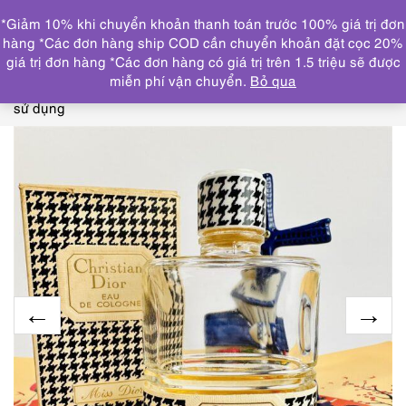
0
*Giảm 10% khi chuyển khoản thanh toán trước 100% giá trị đơn
DANH MỤC
hàng *Các đơn hàng ship COD cần chuyển khoản đặt cọc 20%
giá trị đơn hàng *Các đơn hàng có giá trị trên 1.5 triệu sẽ được
Trang chủ
THƯƠNG HIỆU NỔI BẬT
DIOR
0481-DIOR
miễn phí vận chuyển.
Bỏ qua
Miss Dior Eau de Cologne splash 112ml-Nước hoa nữ-Đã
sử dụng