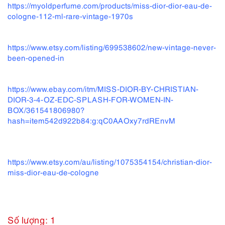
https://myoldperfume.com/products/miss-dior-dior-eau-de-
cologne-112-ml-rare-vintage-1970s
https://www.etsy.com/listing/699538602/new-vintage-never-
been-opened-in
https://www.ebay.com/itm/MISS-DIOR-BY-CHRISTIAN-
DIOR-3-4-OZ-EDC-SPLASH-FOR-WOMEN-IN-
BOX/361541806980?
hash=item542d922b84:g:qC0AAOxy7rdREnvM
https://www.etsy.com/au/listing/1075354154/christian-dior-
miss-dior-eau-de-cologne
Số lượng: 1