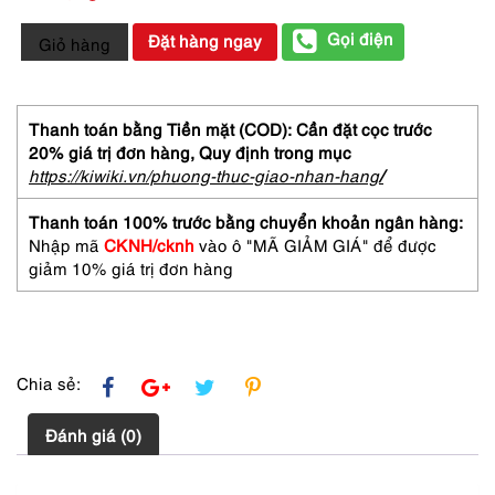
0481-
Gọi điện
Đặt hàng ngay
Giỏ hàng
DIOR
Miss
Dior
Eau
Thanh toán bằng Tiền mặt (COD): Cần đặt cọc trước
de
20% giá trị đơn hàng,
Quy định trong mục
Cologne
https://kiwiki.vn/phuong-thuc-giao-nhan-hang
/
splash
112ml-
Thanh toán 100% trước bằng chuyển khoản ngân hàng:
Nước
Nhập mã
CKNH/cknh
vào ô "MÃ GIẢM GIÁ" để được
hoa
giảm 10% giá trị đơn hàng
nữ-
Đã
sử
dụng
số
Chia sẻ:
lượng
Đánh giá (0)