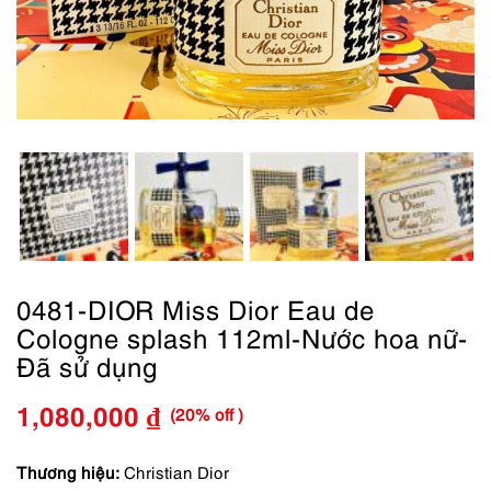
0481-DIOR Miss Dior Eau de
Cologne splash 112ml-Nước hoa nữ-
Đã sử dụng
(20% off )
1,080,000
₫
Giá
Giá
gốc
hiện
Thương hiệu:
Christian Dior