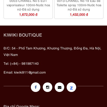
0003-CHANEL No 5 EDT
0013-CHANEL No 19 Eau de
vaporisateur 100ml-Nước hoa
Toilette spray 100ml-Nước hoa
nữ-Đã sử dụng
nữ-Đã sử dụng
1,672,000 đ
1,432,000 đ
KIWIKI BOUTIQUE
Đ/C: 54 - Phố Tam Khương, Khương Thượng, Đống Đa, Hà Nội,
Việt Nam
Tel: (+84) - 981987140
Email:
kiwiki911@gmail.com
z
Địa chỉ Google Maps: