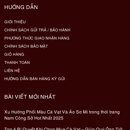
HƯỚNG DẪN
GIỚI THIỆU
CHÍNH SÁCH GỬI TRẢ / BẢO HÀNH
PHƯƠNG THỨC GIAO NHẬN HÀNG
CHÍNH SÁCH BẢO MẬT
GIỎ HÀNG
THANH TOÁN
LIÊN HỆ
HƯỚNG DẪN BÁN HÀNG KÝ GỬI
BÀI VIẾT MỚI NHẤT
Xu Hướng Phối Màu Cà Vạt Và Áo Sơ Mi trong thời trang
Nam Công Sở Hot Nhất 2025
Top 4 Bí Quyết Khi Chọn Mua Cà Vạt – Giúp Quý Ông Trở