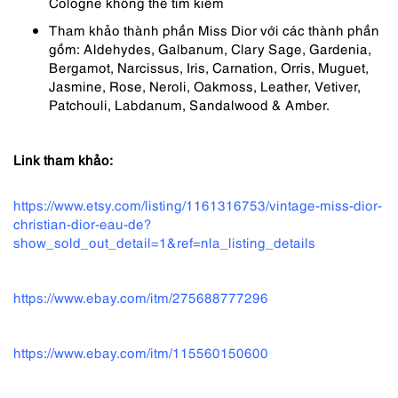
Cologne không thể tìm kiếm
Tham khảo thành phần Miss Dior với các thành phần
gồm: Aldehydes, Galbanum, Clary Sage, Gardenia,
Bergamot, Narcissus, Iris, Carnation, Orris, Muguet,
Jasmine, Rose, Neroli, Oakmoss, Leather, Vetiver,
Patchouli, Labdanum, Sandalwood & Amber.
Link tham khảo:
https://www.etsy.com/listing/1161316753/vintage-miss-dior-
christian-dior-eau-de?
show_sold_out_detail=1&ref=nla_listing_details
https://www.ebay.com/itm/275688777296
https://www.ebay.com/itm/115560150600