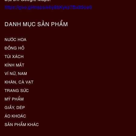
https://goo.gl/maps/eby8bKyks7Bx89oa6
DANH MỤC SẢN PHẨM
NƯỚC HOA
ĐỒNG HỒ
TÚI XÁCH
KÍNH MẮT
VÍ NỮ, NAM
KHĂN, CÀ VẠT
TRANG SỨC
MỸ PHẨM
GIẦY, DÉP
ÁO KHOÁC
SẢN PHẨM KHÁC