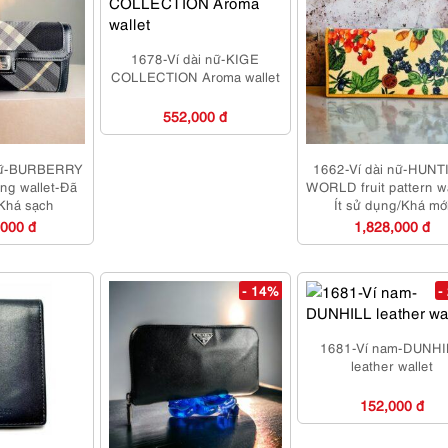
1678-Ví dài nữ-KIGE
COLLECTION Aroma wallet
552,000 đ
 nữ-BURBERRY
1662-Ví dài nữ-HUN
ong wallet-Đã
WORLD fruit pattern wa
Khá sạch
Ít sử dụng/Khá mớ
,000 đ
1,828,000 đ
- 14%
-
1681-Ví nam-DUNH
leather wallet
152,000 đ