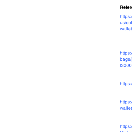
Refer
https
us/co
wallet
https
bags/
l300
https
https:
walle
https