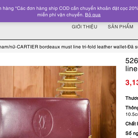
 hàng *Các đơn hàng ship COD cần chuyển khoản đặt cọc 20% giá
miễn phí vận chuyển.
Bỏ qua
GIỚI THIỆU
SẢN PHẨM
nam/nữ-CARTIER bordeaux must line tri-fold leather wallet-Đã 
526
lin
3,1
Thươn
Thông
10.5c
Chất 
Số ng