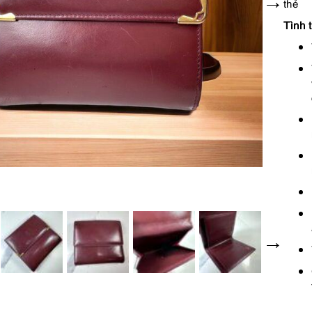
thẻ
Tình t