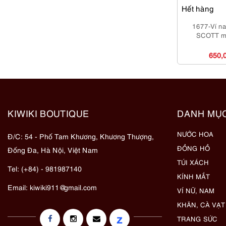
Hết hàng
1677-Ví n
SCOTT me
650,
KIWIKI BOUTIQUE
DANH MỤ
NƯỚC HOA
Đ/C: 54 - Phố Tam Khương, Khương Thượng,
ĐỒNG HỒ
Đống Đa, Hà Nội, Việt Nam
TÚI XÁCH
Tel: (+84) - 981987140
KÍNH MẮT
Email:
kiwiki911@gmail.com
VÍ NỮ, NAM
KHĂN, CÀ VẠT
z
TRANG SỨC