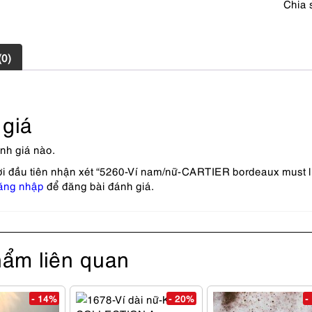
Chia 
số
lượng
(0)
giá
nh giá nào.
i đầu tiên nhận xét “5260-Ví nam/nữ-CARTIER bordeaux must line
ăng nhập
để đăng bài đánh giá.
ẩm liên quan
- 14%
- 20%
-