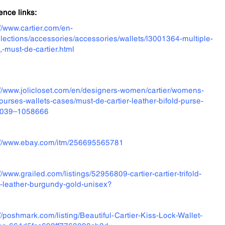
ence links:
://www.cartier.com/en-
llections/accessories/accessories/wallets/l3001364-multiple-
,-must-de-cartier.html
://www.jolicloset.com/en/designers-women/cartier/womens-
purses-wallets-cases/must-de-cartier-leather-bifold-purse-
0039–1058666
://www.ebay.com/itm/256695565781
//www.grailed.com/listings/52956809-cartier-cartier-trifold-
t-leather-burgundy-gold-unisex?
://poshmark.com/listing/Beautiful-Cartier-Kiss-Lock-Wallet-