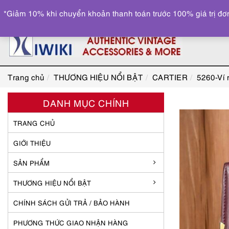
*Giảm 10% khi chuyển khoản thanh toán trước 100% giá trị đơn
Trang chủ
THƯƠNG HIỆU NỔI BẬT
CARTIER
5260-Ví 
DANH MỤC CHÍNH
TRANG CHỦ
GIỚI THIỆU
SẢN PHẨM
THƯƠNG HIỆU NỔI BẬT
CHÍNH SÁCH GỬI TRẢ / BẢO HÀNH
PHƯƠNG THỨC GIAO NHẬN HÀNG