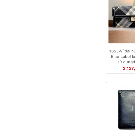
1655-Ví dài
Blue Label l
sử dụng/
3,137