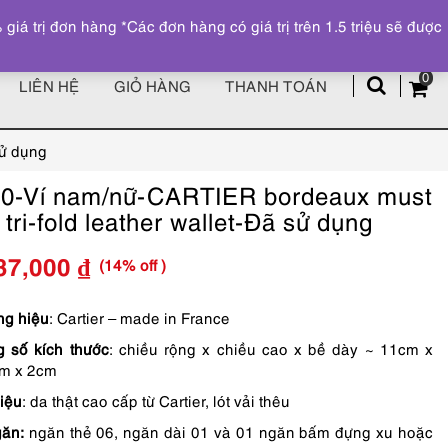
Đăng ký
Tài khoản
z
 trị đơn hàng *Các đơn hàng có giá trị trên 1.5 triệu sẽ được
0
LIÊN HỆ
GIỎ HÀNG
THANH TOÁN
sử dụng
0-Ví nam/nữ-CARTIER bordeaux must
e tri-fold leather wallet-Đã sử dụng
(14% off )
37,000
₫
Giá
Giá
gốc
hiện
g hiệu
: Cartier – made in France
 số kích thước
: chiều rộng x chiều cao x bề dày ~ 11cm x
là:
tại
m x 2cm
3,690,000 ₫.
là:
liệu
: da thật cao cấp từ Cartier, lót vải thêu
3,137,000 ₫.
ăn:
ngăn thẻ 06, ngăn dài 01 và 01 ngăn bấm đựng xu hoặc