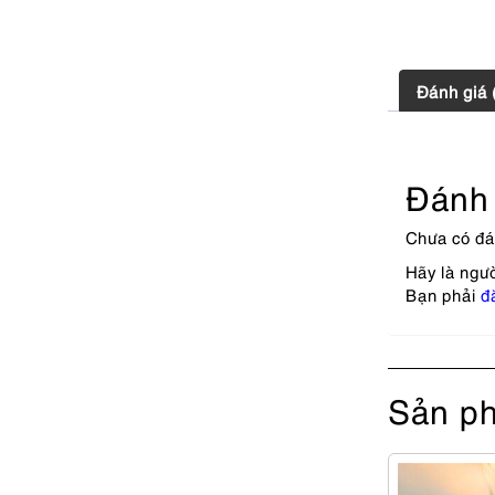
Đánh giá 
Đánh 
Chưa có đá
Hãy là ngườ
Bạn phải
đ
Sản ph