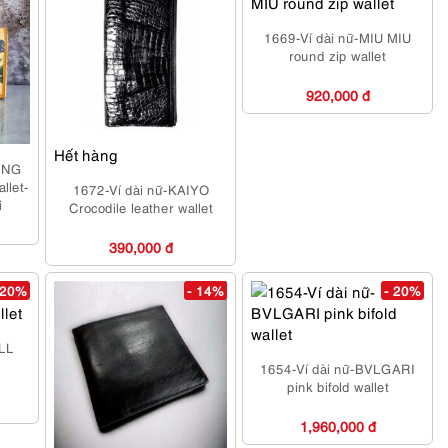
1669-Ví dài nữ-MIU MIU
round zip wallet
920,000 đ
Hết hàng
TING
llet-
1672-Ví dài nữ-KAIYO
i
Crocodile leather wallet
390,000 đ
 20%
- 14%
- 20%
ILL
1654-Ví dài nữ-BVLGARI
pink bifold wallet
1,960,000 đ