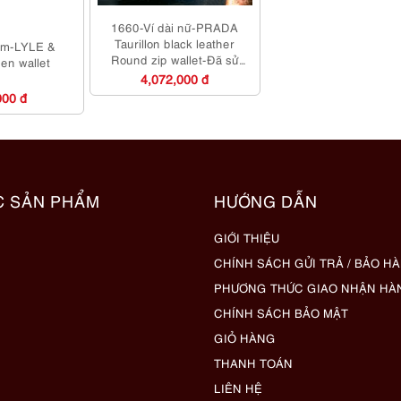
1660-Ví dài nữ-PRADA
Taurillon black leather
am-LYLE &
Round zip wallet-Đã sử
n wallet
dụng
4,072,000 đ
000 đ
C SẢN PHẨM
HƯỚNG DẪN
GIỚI THIỆU
CHÍNH SÁCH GỬI TRẢ / BẢO H
PHƯƠNG THỨC GIAO NHẬN HÀ
CHÍNH SÁCH BẢO MẬT
GIỎ HÀNG
THANH TOÁN
LIÊN HỆ