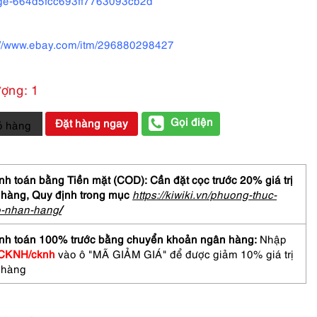
ge-664d5fcc693ff7763093cb2d
://www.ebay.com/itm/296880298427
ượng: 1
Gọi điện
Đặt hàng ngay
ỏ hàng
ữ-
IER
aux
h toán bằng Tiền mặt (COD): Cần đặt cọc trước 20% giá trị
 hàng,
Quy định trong mục
https://kiwiki.vn/phuong-thuc-
o-nhan-hang
/
nh toán 100% trước bằng chuyển khoản ngân hàng:
Nhập
r
CKNH/cknh
vào ô "MÃ GIẢM GIÁ" để được giảm 10% giá trị
-
 hàng