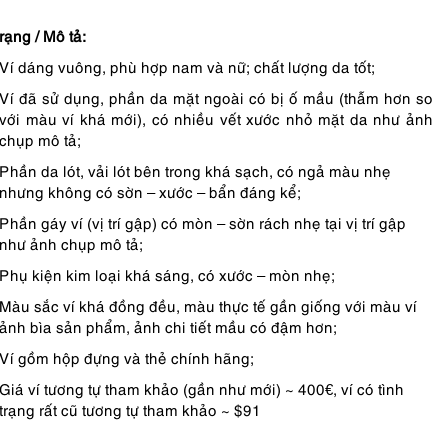
rạng / Mô tả:
Ví dáng vuông, phù hợp nam và nữ; chất lượng da tốt;
Ví đã sử dụng, phần da mặt ngoài có bị ố mầu (thẫm hơn so
với màu ví khá mới), có nhiều vết xước nhỏ mặt da như ảnh
chụp mô tả;
Phần da lót, vải lót bên trong khá sạch, có ngả màu nhẹ
nhưng không có sờn – xước – bẩn đáng kể;
Phần gáy ví (vị trí gập) có mòn – sờn rách nhẹ tại vị trí gập
như ảnh chụp mô tả;
Phụ kiện kim loại khá sáng, có xước – mòn nhẹ;
Màu sắc ví khá đồng đều, màu thực tế gần giống với màu ví
ảnh bìa sản phẩm, ảnh chi tiết mầu có đậm hơn;
Ví gồm hộp đựng và thẻ chính hãng;
Giá ví tương tự tham khảo (gần như mới) ~ 400€, ví có tình
trạng rất cũ tương tự tham khảo ~ $91