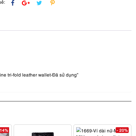
sẻ:
 tri-fold leather wallet-Đã sử dụng”
 14%
- 20%