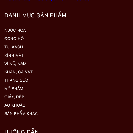
DANH MỤC SẢN PHẨM
NƯỚC HOA
ĐỒNG HỒ
TÚI XÁCH
KÍNH MẮT
VÍ NỮ, NAM
KHĂN, CÀ VẠT
TRANG SỨC
MỸ PHẨM
GIẦY, DÉP
ÁO KHOÁC
SẢN PHẨM KHÁC
HƯỚNG DẪN