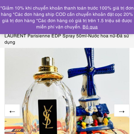
0
*Giảm 10% khi chuyển khoản thanh toán trước 100% giá trị đơn
DANH MỤC
hàng *Các đơn hàng ship COD cần chuyển khoản đặt cọc 20%
giá trị đơn hàng *Các đơn hàng có giá trị trên 1.5 triệu sẽ được
Trang chủ
NƯỚC HOA
BVLGARI, YVES SAINT
miễn phí vận chuyển.
Bỏ qua
LAURENT, LANCOME, BURBERRY
0156-YVES SAINT
LAURENT Parisienne EDP Spray 50ml-Nước hoa nữ-Đã sử
dụng