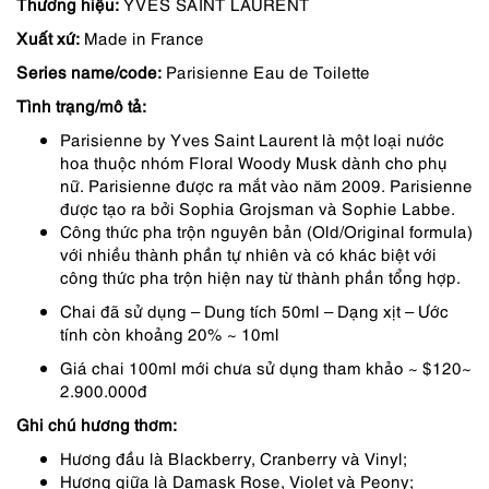
gốc
hiện
Thương hiệu:
YVES SAINT LAURENT
Xuất xứ:
Made in France
là:
tại
Series name/code:
Parisienne Eau de Toilette
290,000 ₫.
là:
Tình trạng/mô tả:
232,000 ₫.
Parisienne by Yves Saint Laurent là một loại nước
hoa thuộc nhóm Floral Woody Musk dành cho phụ
nữ. Parisienne được ra mắt vào năm 2009. Parisienne
được tạo ra bởi Sophia Grojsman và Sophie Labbe.
Công thức pha trộn nguyên bản (Old/Original formula)
với nhiều thành phần tự nhiên và có khác biệt với
công thức pha trộn hiện nay từ thành phần tổng hợp.
Chai đã sử dụng – Dung tích 50ml – Dạng xịt – Ước
tính còn khoảng 20% ~ 10ml
Giá chai 100ml mới chưa sử dụng tham khảo ~ $120~
2.900.000đ
Ghi chú hương thơm:
Hương đầu là Blackberry, Cranberry và Vinyl;
Hương giữa là Damask Rose, Violet và Peony;