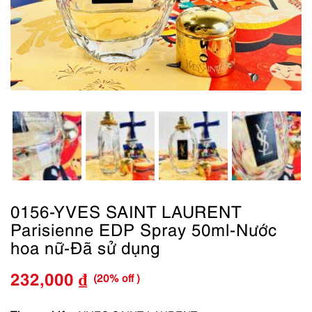
0156-YVES SAINT LAURENT
Parisienne EDP Spray 50ml-Nước
hoa nữ-Đã sử dụng
(20% off )
232,000
₫
Giá
Giá