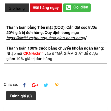
0156-
Gọi điện
Đặt hàng ngay
Giỏ hàng
YVES
SAINT
LAURENT
Parisienne
Thanh toán bằng Tiền mặt (COD): Cần đặt cọc trước
EDP
20% giá trị đơn hàng,
Quy định trong mục
Spray
https://kiwiki.vn/phuong-thuc-giao-nhan-hang
/
50ml-
Nước
Thanh toán 100% trước bằng chuyển khoản ngân hàng:
hoa
Nhập mã
CKNH/cknh
vào ô "MÃ GIẢM GIÁ" để được
nữ-
giảm 10% giá trị đơn hàng
Đã
sử
dụng
số
lượng
Chia sẻ:
Đánh giá (0)