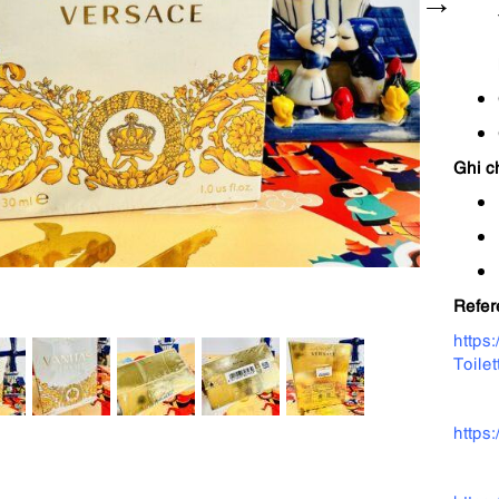
Ghi c
Refer
https
Toile
https: