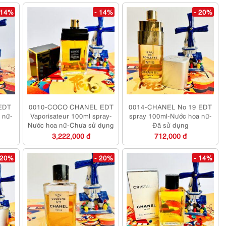
 14%
- 14%
- 20%
EDT
0010-COCO CHANEL EDT
0014-CHANEL No 19 EDT
 nữ-
Vaporisateur 100ml spray-
spray 100ml-Nước hoa nữ-
Nước hoa nữ-Chưa sử dụng
Đã sử dụng
3,222,000 đ
712,000 đ
 20%
- 20%
- 14%