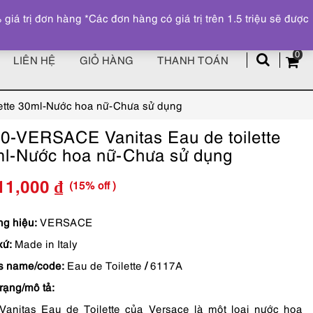
Đăng ký
Tài khoản
z
 trị đơn hàng *Các đơn hàng có giá trị trên 1.5 triệu sẽ được
0
LIÊN HỆ
GIỎ HÀNG
THANH TOÁN
ette 30ml-Nước hoa nữ-Chưa sử dụng
0-VERSACE Vanitas Eau de toilette
l-Nước hoa nữ-Chưa sử dụng
(15% off )
11,000
₫
Giá
Giá
gốc
hiện
g hiệu:
VERSACE
xứ:
Made in Italy
là:
tại
s name/code:
Eau de Toilette
/
6117A
1,189,000 ₫.
là:
trạng/mô tả:
1,011,000 ₫.
Vanitas Eau de Toilette của Versace là một loại nước hoa