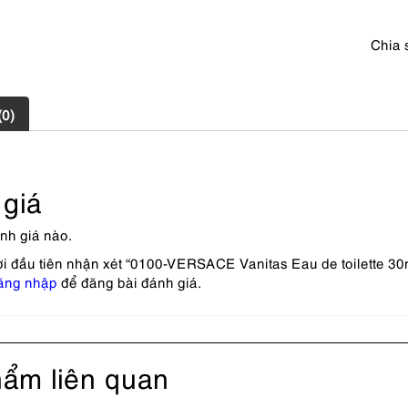
dụng
số
Chia 
lượng
(0)
giá
nh giá nào.
ời đầu tiên nhận xét “0100-VERSACE Vanitas Eau de toilette 3
ăng nhập
để đăng bài đánh giá.
ẩm liên quan