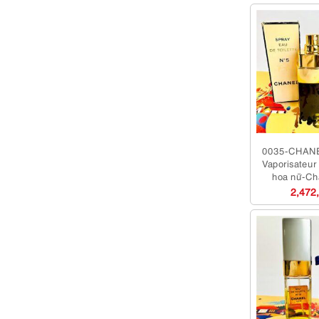
0035-CHANE
Vaporisateu
hoa nữ-Ch
2,472