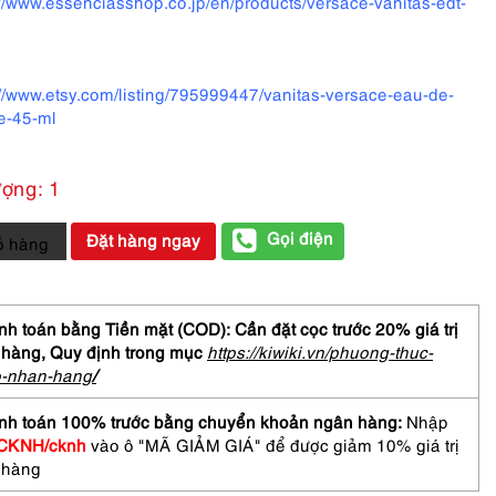
://www.essenciasshop.co.jp/en/products/versace-vanitas-edt-
://www.etsy.com/listing/795999447/vanitas-versace-eau-de-
te-45-ml
ượng: 1
Gọi điện
Đặt hàng ngay
ỏ hàng
SACE
as
h toán bằng Tiền mặt (COD): Cần đặt cọc trước 20% giá trị
e
 hàng,
Quy định trong mục
https://kiwiki.vn/phuong-thuc-
o-nhan-hang
/
nh toán 100% trước bằng chuyển khoản ngân hàng:
Nhập
CKNH/cknh
vào ô "MÃ GIẢM GIÁ" để được giảm 10% giá trị
 hàng