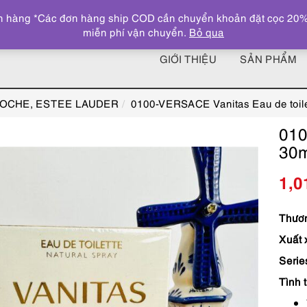
 hàng *Các đơn hàng ship COD cần chuyển khoản đặt cọc 20% giá
miễn phí vận chuyển.
Bỏ qua
GIỚI THIỆU
SẢN PHẨM
ROCHE, ESTEE LAUDER
0100-VERSACE Vanitas Eau de toil
010
30m
1,0
Thươn
Xuất 
Serie
Tình 