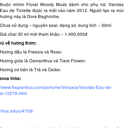
thuộc nhóm Floral Woody Musk dành cho phụ nữ. Vanitas
Eau de Toilette được ra mắt vào năm 2012. Người tạo ra mùi
hương này là Dora Baghriche.
Chưa sử dụng – nguyên seal, dạng xịt, dung tích ~ 30ml
Giá chai 30 ml mới tham khảo ~ 1.400.000đ
hú về hương thơm:
Hương đầu là Freesia và Rose;
Hương giữa là Osmanthus và Tiare Flower;
Hương cơ bản là Trà và Cedar.
ence links:
://www.fragrantica.com/perfume/Versace/Vanitas-Eau-de-
tte-15278.html
//lina.tokyo/4759/