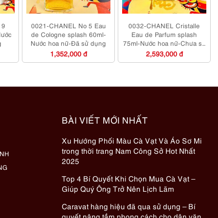
19
0021-CHANEL No 5 Eau
0032-CHANEL Cristalle
Nước
de Cologne splash 60ml-
Eau de Parfum splash
g
Nước hoa nữ-Đã sử dụng
75ml-Nước hoa nữ-Chưa sử
dụng
1,352,000 đ
2,593,000 đ
BÀI VIẾT MỚI NHẤT
Xu Hướng Phối Màu Cà Vạt Và Áo Sơ Mi
trong thời trang Nam Công Sở Hot Nhất
ÀNH
2025
NG
Top 4 Bí Quyết Khi Chọn Mua Cà Vạt –
Giúp Quý Ông Trở Nên Lịch Lãm
Caravat hàng hiệu đã qua sử dụng – Bí
quyết nâng tầm phong cách cho dân văn