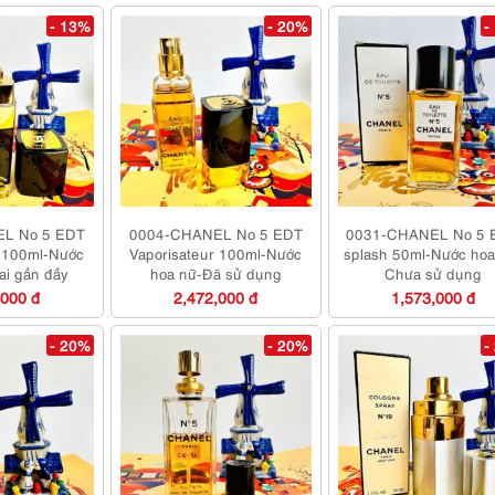
- 13%
- 20%
-
L No 5 EDT
0004-CHANEL No 5 EDT
0031-CHANEL No 5 
r 100ml-Nước
Vaporisateur 100ml-Nước
splash 50ml-Nước hoa
ai gần đầy
hoa nữ-Đã sử dụng
Chưa sử dụng
,000 đ
2,472,000 đ
1,573,000 đ
- 20%
- 20%
-