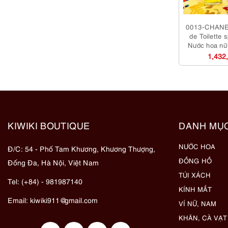
0013-CHANE
de Toilette 
Nước hoa nữ
1,432
KIWIKI BOUTIQUE
DANH MỤ
NƯỚC HOA
Đ/C: 54 - Phố Tam Khương, Khương Thượng,
ĐỒNG HỒ
Đống Đa, Hà Nội, Việt Nam
TÚI XÁCH
Tel: (+84) - 981987140
KÍNH MẮT
Email:
kiwiki911@gmail.com
VÍ NỮ, NAM
KHĂN, CÀ VẠT