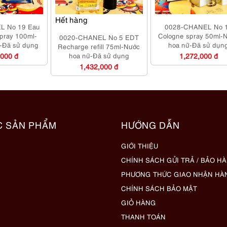
Hết hàng
L No 19 Eau
0028-CHANEL No 
spray 100ml-
Cologne spray 50ml-
0020-CHANEL No 5 EDT
-Đã sử dụng
hoa nữ-Đã sử dụn
Recharge refill 75ml-Nước
,000 đ
hoa nữ-Đã sử dụng
1,272,000 đ
1,432,000 đ
C SẢN PHẨM
HƯỚNG DẪN
GIỚI THIỆU
CHÍNH SÁCH GỬI TRẢ / BẢO H
PHƯƠNG THỨC GIAO NHẬN HÀ
CHÍNH SÁCH BẢO MẬT
GIỎ HÀNG
THANH TOÁN