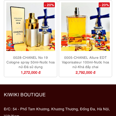
- 20%
- 20%
0028-CHANEL No 19
0005-CHANEL Allure EDT
Cologne spray 50ml-Nước hoa
Vaporisateur 100ml-Nước hoa
nữ-Đã sử dụng
nữ-Khá đầy chai
1,272,000 đ
2,792,000 đ
KIWIKI BOUTIQUE
Đ/C: 54 - Phố Tam Khương, Khương Thượng, Đống Đa, Hà Nội,
Việt Nam