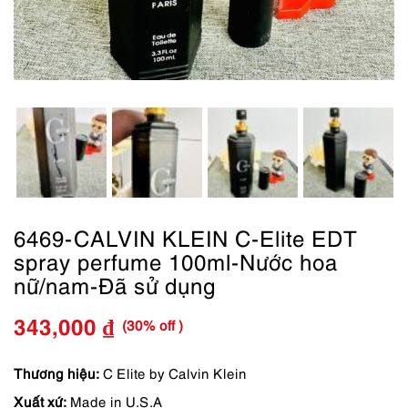
6469-CALVIN KLEIN C-Elite EDT
spray perfume 100ml-Nước hoa
nữ/nam-Đã sử dụng
(30% off )
343,000
₫
Giá
Giá
gốc
hiện
Thương hiệu:
C Elite by Calvin Klein
Xuất xứ:
Made in U.S.A
là:
tại