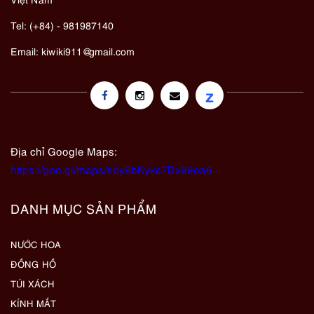
Tel: (+84) - 981987140
Email:
kiwiki911@gmail.com
z
Địa chỉ Google Maps:
https://goo.gl/maps/eby8bKyks7Bx89oa6
DANH MỤC SẢN PHẨM
NƯỚC HOA
ĐỒNG HỒ
TÚI XÁCH
KÍNH MẮT