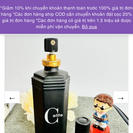
0
*Giảm 10% khi chuyển khoản thanh toán trước 100% giá trị đơn
DANH MỤC
hàng *Các đơn hàng ship COD cần chuyển khoản đặt cọc 20%
giá trị đơn hàng *Các đơn hàng có giá trị trên 1.5 triệu sẽ được
Trang chủ
NƯỚC HOA
6469-CALVIN KLEIN C-Elite
miễn phí vận chuyển.
Bỏ qua
EDT spray perfume 100ml-Nước hoa nữ/nam-Đã sử dụng