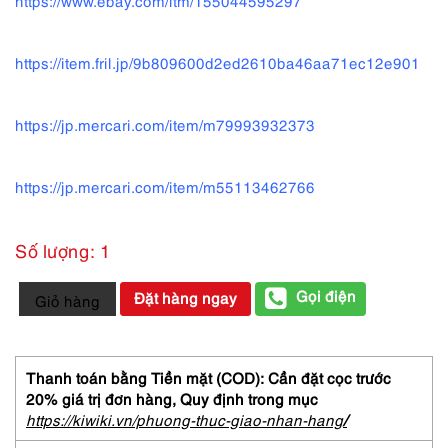
https://www.ebay.com/itm/155044595297
https://item.fril.jp/9b809600d2ed2610ba46aa71ec12e901
https://jp.mercari.com/item/m79993932373
https://jp.mercari.com/item/m55113462766
Số lượng: 1
6469-
Gọi điện
Đặt hàng ngay
Giỏ hàng
CALVIN
KLEIN
C-
Elite
Thanh toán bằng Tiền mặt (COD): Cần đặt cọc trước
EDT
20% giá trị đơn hàng,
Quy định trong mục
spray
https://kiwiki.vn/phuong-thuc-giao-nhan-hang
/
perfume