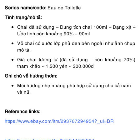
Series name/code:
Eau de Toilette
490,000 ₫.
là:
Tình trạng/mô tả:
343,000 ₫.
Chai đã sử dụng – Dung tích chai 100ml – Dạng xịt –
Ước tính còn khoảng 90% ~ 90ml
Vỏ chai có xước lớp phủ đen bên ngoài như ảnh chụp
mô tả.
Giá chai tương tự (đã sử dụng – còn khoảng 70%)
tham khảo ~ 1.500 yên ~ 300.000đ
Ghi chú về hương thơm:
Mùi hương nhẹ nhàng phù hợp sử dụng cho cả nam
và nữ.
Reference links:
https://www.ebay.com/itm/293767294954?_ul=BR