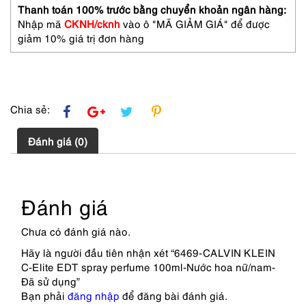
100ml-
Thanh toán 100% trước bằng chuyển khoản ngân hàng:
Nước
Nhập mã
CKNH/cknh
vào ô "MÃ GIẢM GIÁ" để được
hoa
giảm 10% giá trị đơn hàng
nữ/nam-
Đã
sử
dụng
số
Chia sẻ:
lượng
Đánh giá (0)
Đánh giá
Chưa có đánh giá nào.
Hãy là người đầu tiên nhận xét “6469-CALVIN KLEIN
C-Elite EDT spray perfume 100ml-Nước hoa nữ/nam-
Đã sử dụng”
Bạn phải
đăng nhập
để đăng bài đánh giá.