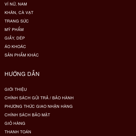
VÍ NỮ, NAM
KHĂN, CÀ VẠT
TRANG SỨC
MỸ PHẨM
GIẦY, DÉP
ÁO KHOÁC
SẢN PHẨM KHÁC
HƯỚNG DẪN
GIỚI THIỆU
CHÍNH SÁCH GỬI TRẢ / BẢO HÀNH
PHƯƠNG THỨC GIAO NHẬN HÀNG
CHÍNH SÁCH BẢO MẬT
GIỎ HÀNG
THANH TOÁN