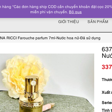
 hàng *Các đơn hàng ship COD cần chuyển khoản đặt cọc 20% giá
miễn phí vận chuyển.
Bỏ qua
GIỚI THIỆU
SẢN PHẨM
NA RICCI Farouche parfum 7ml-Nước hoa nữ-Đã sử dụng
637
Nướ
33
Thươn
Xuất 
Serie
Tình 