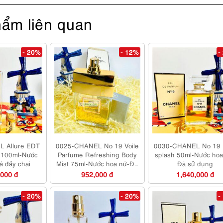
ẩm liên quan
- 20%
- 12%
-
 Allure EDT
0025-CHANEL No 19 Voile
0030-CHANEL No 19
r 100ml-Nước
Parfume Refreshing Body
splash 50ml-Nước hoa
á đầy chai
Mist 75ml-Nước hoa nữ-Đã
Đã sử dụng
sử dụng
,000 đ
952,000 đ
1,640,000 đ
- 20%
- 20%
-