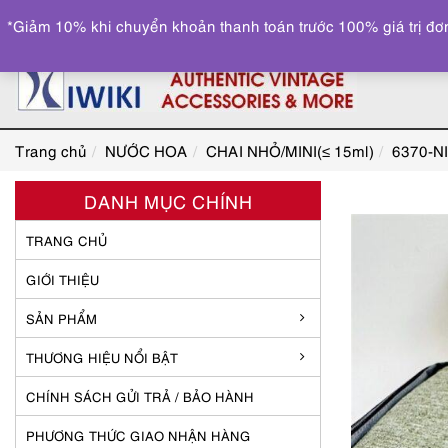
*Giảm 10% khi chuyển khoản thanh toán trước 100% giá trị đơn
Trang chủ
NƯỚC HOA
CHAI NHỎ/MINI(≤ 15ml)
6370-NI
DANH MỤC CHÍNH
TRANG CHỦ
GIỚI THIỆU
SẢN PHẨM
THƯƠNG HIỆU NỔI BẬT
CHÍNH SÁCH GỬI TRẢ / BẢO HÀNH
PHƯƠNG THỨC GIAO NHẬN HÀNG