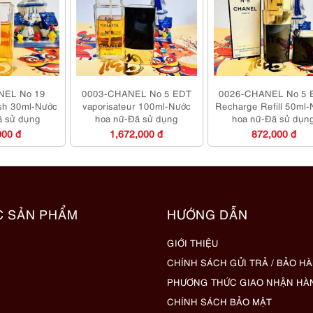
NEL No 19
0003-CHANEL No 5 EDT
0026-CHANEL No 5 
sh 30ml-Nước
vaporisateur 100ml-Nước
Recharge Refill 50ml
ã sử dụng
hoa nữ-Đã sử dụng
hoa nữ-Đã sử dụn
000 đ
1,672,000 đ
872,000 đ
C SẢN PHẨM
HƯỚNG DẪN
GIỚI THIỆU
CHÍNH SÁCH GỬI TRẢ / BẢO H
PHƯƠNG THỨC GIAO NHẬN HÀ
CHÍNH SÁCH BẢO MẬT