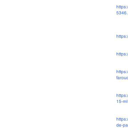
https
5346.
https
https
https
farou
https
15-ml
https
de-pa