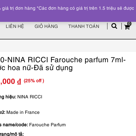
Đăng ký
Tài khoản
z
 trị đơn hàng *Các đơn hàng có giá trị trên 1.5 triệu sẽ được
0
LIÊN HỆ
GIỎ HÀNG
THANH TOÁN
0-NINA RICCI Farouche parfum 7ml-
c hoa nữ-Đã sử dụng
(25% off )
7,000
₫
Giá
Giá
gốc
hiện
g hiệu:
NINA RICCI
là:
tại
xứ:
Made in France
449,000 ₫.
là:
s name/code:
Farouche Parfum
337,000 ₫.
trạng/mô tả: