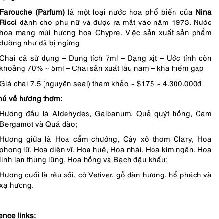
Farouche (Parfum)
là một loại nước hoa phổ biến của
Nina
Ricci
dành cho phụ nữ và được ra mắt vào năm 1973. Nước
hoa mang mùi hương hoa Chypre. Việc sản xuất sản phẩm
dường như đã bị ngừng
Chai đã sử dụng – Dung tích 7ml – Dạng xịt – Ước tính còn
khoảng 70% ~ 5ml – Chai sản xuất lâu năm – khá hiếm gặp
Giá chai 7.5 (nguyên seal) tham khảo ~ $175 ~ 4.300.000đ
hú về hương thơm:
Hương đầu là Aldehydes, Galbanum, Quả quýt hồng, Cam
Bergamot và Quả đào;
Hương giữa là Hoa cẩm chướng, Cây xô thơm Clary, Hoa
phong lữ, Hoa diên vĩ, Hoa huệ, Hoa nhài, Hoa kim ngân, Hoa
linh lan thung lũng, Hoa hồng và Bạch đậu khấu;
Hương cuối là rêu sồi, cỏ Vetiver, gỗ đàn hương, hổ phách và
xạ hương.
ence links: