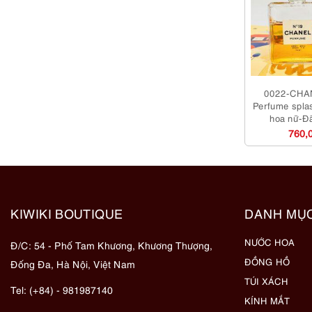
0022-CHA
Perfume spla
hoa nữ-Đ
760,
KIWIKI BOUTIQUE
DANH MỤ
NƯỚC HOA
Đ/C: 54 - Phố Tam Khương, Khương Thượng,
ĐỒNG HỒ
Đống Đa, Hà Nội, Việt Nam
TÚI XÁCH
Tel: (+84) - 981987140
KÍNH MẮT