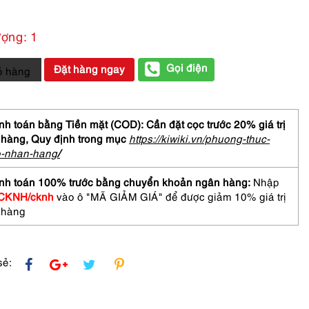
ượng: 1
Gọi điện
Đặt hàng ngay
ỏ hàng
che
m
h toán bằng Tiền mặt (COD): Cần đặt cọc trước 20% giá trị
 hàng,
Quy định trong mục
https://kiwiki.vn/phuong-thuc-
o-nhan-hang
/
nh toán 100% trước bằng chuyển khoản ngân hàng:
Nhập
CKNH/cknh
vào ô "MÃ GIẢM GIÁ" để được giảm 10% giá trị
 hàng
sẻ: