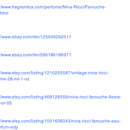
://www.fragrantica.com/perfume/Nina-Ricci/Farouche-
html
://www.ebay.com/itm/125049292011
://www.ebay.com/itm/266186186971
://www.etsy.com/listing/1210255587/vintage-nina-ricci-
che-28-ml-1-oz
://www.etsy.com/listing/468126559/nina-ricci-farouche-fierce-
-or-05
://www.etsy.com/listing/1001606043/nina-ricci-farouche-eau-
rfum-edp