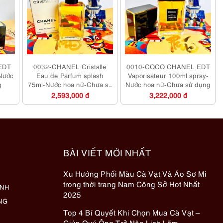
EDT
0032-CHANEL Cristalle
0010-COCO CHANEL EDT
-Nước
Eau de Parfum splash
Vaporisateur 100ml spray-
g
75ml-Nước hoa nữ-Chưa sử
Nước hoa nữ-Chưa sử dụng
dụng
2,593,000 đ
3,222,000 đ
BÀI VIẾT MỚI NHẤT
Xu Hướng Phối Màu Cà Vạt Và Áo Sơ Mi
trong thời trang Nam Công Sở Hot Nhất
ÀNH
2025
NG
Top 4 Bí Quyết Khi Chọn Mua Cà Vạt –
Giúp Quý Ông Trở Nên Lịch Lãm