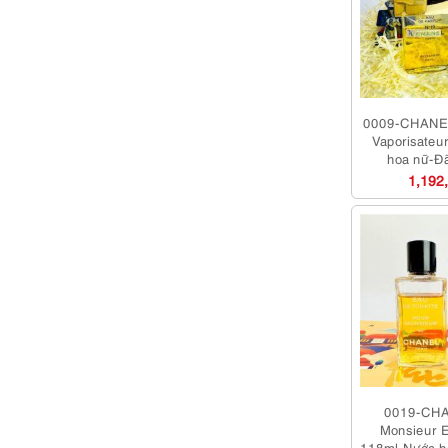
0009-CHANE
Vaporisateu
hoa nữ-Đ
1,192
0019-CHA
Monsieur 
118ml-Nước h