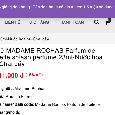
Đăng ký
Tài khoản
z
 trị đơn hàng *Các đơn hàng có giá trị trên 1.5 triệu sẽ được
0
LIÊN HỆ
GIỎ HÀNG
THANH TOÁN
3ml-Nước hoa nữ-Chai đầy
00-MADAME ROCHAS Parfum de
lette splash perfume 23ml-Nước hoa
Chai đầy
(15% off )
11,000
₫
Giá
Giá
gốc
hiện
g hiệu:
Madame Rochas
xứ:
Made in France
là:
tại
s name/ Bath code:
Madame Rochas Parfum de Toilette
1,190,000 ₫.
là:
trạng/mô tả:
1,011,000 ₫.