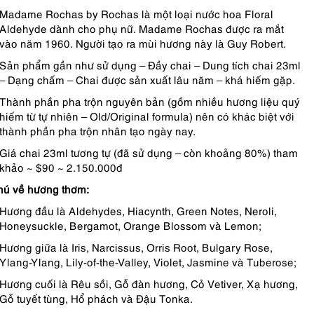
Madame Rochas by Rochas là một loại nước hoa Floral
Aldehyde dành cho phụ nữ. Madame Rochas được ra mắt
vào năm 1960. Người tạo ra mùi hương này là Guy Robert.
Sản phẩm gần như sử dụng – Đầy chai – Dung tích chai 23ml
– Dạng chấm – Chai được sản xuất lâu năm – khá hiếm gặp.
Thành phần pha trộn nguyên bản (gồm nhiều hương liệu quý
hiếm từ tự nhiên – Old/Original formula) nên có khác biệt với
thành phần pha trộn nhân tạo ngày nay.
Giá chai 23ml tương tự (đã sử dụng – còn khoảng 80%) tham
khảo ~ $90 ~ 2.150.000đ
hú về hương thơm:
Hương đầu là Aldehydes, Hiacynth, Green Notes, Neroli,
Honeysuckle, Bergamot, Orange Blossom và Lemon;
Hương giữa là Iris, Narcissus, Orris Root, Bulgary Rose,
Ylang-Ylang, Lily-of-the-Valley, Violet, Jasmine và Tuberose;
Hương cuối là Rêu sồi, Gỗ đàn hương, Cỏ Vetiver, Xạ hương,
Gỗ tuyết tùng, Hổ phách và Đậu Tonka.