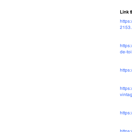
Link 
https
2153.
https
de-to
https
https
vinta
https
https