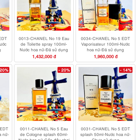
EDT
0013-CHANEL No 19 Eau
0034-CHANEL No 5 EDT
Nước
de Toilette spray 100ml-
Vaporisateur 100ml-Nước
g
Nước hoa nữ-Đã sử dụng
hoa nữ-Đã sử dụng
1,432,000 đ
1,960,000 đ
 20%
- 20%
- 14%
 EDT
0011-CHANEL No 5 Eau
0031-CHANEL No 5 EDT
a nữ-
de Cologne splash 60ml-
splash 50ml-Nước hoa nữ-
Nước hoa nữ-Gần đầy chai
Chưa sử dụng