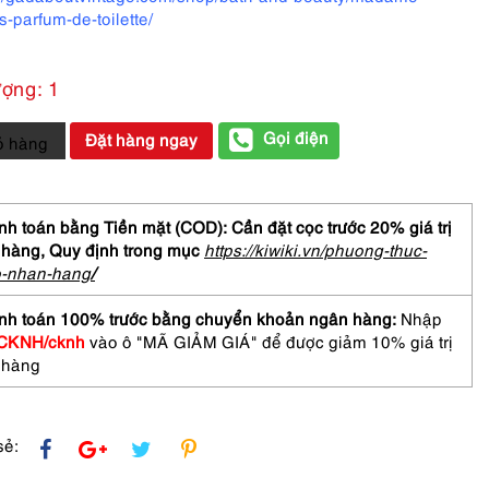
s-parfum-de-toilette/
ượng: 1
Gọi điện
Đặt hàng ngay
ỏ hàng
AME
HAS
m
h toán bằng Tiền mặt (COD): Cần đặt cọc trước 20% giá trị
te
 hàng,
Quy định trong mục
https://kiwiki.vn/phuong-thuc-
h
o-nhan-hang
/
me
nh toán 100% trước bằng chuyển khoản ngân hàng:
Nhập
CKNH/cknh
vào ô "MÃ GIẢM GIÁ" để được giảm 10% giá trị
 hàng
sẻ: