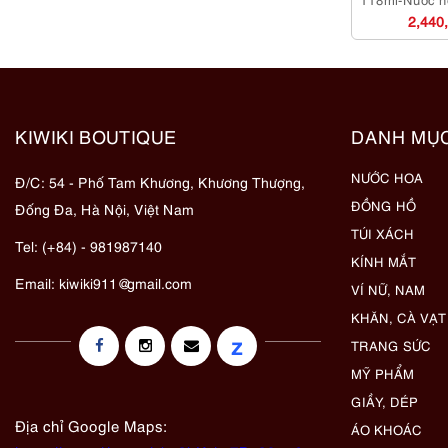
dụ
2,440
KIWIKI BOUTIQUE
DANH MỤ
NƯỚC HOA
Đ/C: 54 - Phố Tam Khương, Khương Thượng,
ĐỒNG HỒ
Đống Đa, Hà Nội, Việt Nam
TÚI XÁCH
Tel: (+84) - 981987140
KÍNH MẮT
Email:
kiwiki911@gmail.com
VÍ NỮ, NAM
KHĂN, CÀ VẠT
z
TRANG SỨC
MỸ PHẨM
GIẦY, DÉP
Địa chỉ Google Maps:
ÁO KHOÁC