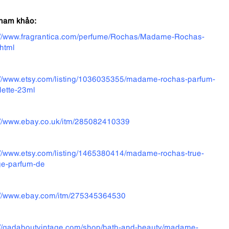
tham khảo:
://www.fragrantica.com/perfume/Rochas/Madame-Rochas-
html
://www.etsy.com/listing/1036035355/madame-rochas-parfum-
ilette-23ml
://www.ebay.co.uk/itm/285082410339
://www.etsy.com/listing/1465380414/madame-rochas-true-
ge-parfum-de
://www.ebay.com/itm/275345364530
://gadaboutvintage.com/shop/bath-and-beauty/madame-