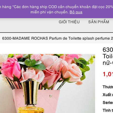
 hàng *Các đơn hàng ship COD cần chuyển khoản đặt cọc 20% giá
miễn phí vận chuyển.
Bỏ qua
GIỚI THIỆU
SẢN PHẨM
6300-MADAME ROCHAS Parfum de Toilette splash perfume 2
63
Toi
nữ-
1,0
Thươn
Xuất 
Serie
Tình 