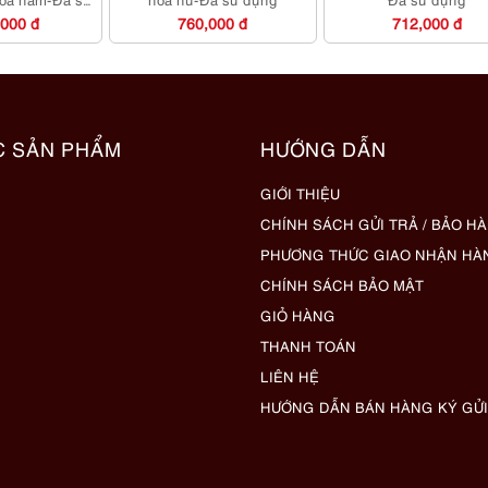
ng
,000 đ
760,000 đ
712,000 đ
C SẢN PHẨM
HƯỚNG DẪN
GIỚI THIỆU
CHÍNH SÁCH GỬI TRẢ / BẢO H
PHƯƠNG THỨC GIAO NHẬN HÀ
CHÍNH SÁCH BẢO MẬT
GIỎ HÀNG
THANH TOÁN
LIÊN HỆ
HƯỚNG DẪN BÁN HÀNG KÝ GỬI