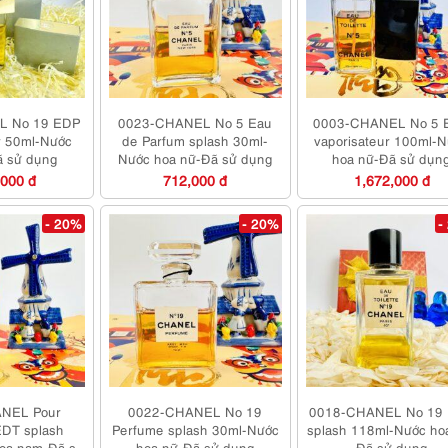
L No 19 EDP
0023-CHANEL No 5 Eau
0003-CHANEL No 5 
r 50ml-Nước
de Parfum splash 30ml-
vaporisateur 100ml-
ã sử dụng
Nước hoa nữ-Đã sử dụng
hoa nữ-Đã sử dụn
,000 đ
712,000 đ
1,672,000 đ
- 20%
- 20%
-
NEL Pour
0022-CHANEL No 19
0018-CHANEL No 19
EDT splash
Perfume splash 30ml-Nước
splash 118ml-Nước ho
oa nam-Đã sử
hoa nữ-Đã sử dụng
Đã sử dụng