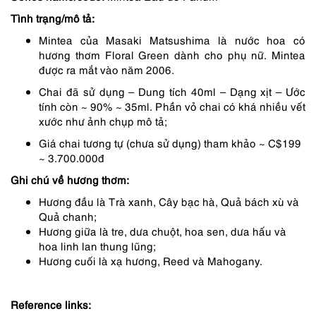
1,690,000 ₫.
là:
Tình trạng/mô tả:
1,352,000 ₫.
Mintea của Masaki Matsushima là nước hoa có
hương thơm Floral Green dành cho phụ nữ. Mintea
được ra mắt vào năm 2006.
Chai đã sử dụng – Dung tích 40ml – Dạng xịt – Ước
tính còn ~ 90% ~ 35ml. Phần vỏ chai có khá nhiều vết
xước như ảnh chụp mô tả;
Giá chai tương tự (chưa sử dụng) tham khảo ~ C$199
~ 3.700.000đ
Ghi chú về hương thơm:
Hương đầu là Trà xanh, Cây bạc hà, Quả bách xù và
Quả chanh;
Hương giữa là tre, dưa chuột, hoa sen, dưa hấu và
hoa linh lan thung lũng;
Hương cuối là xạ hương, Reed và Mahogany.
Reference links: