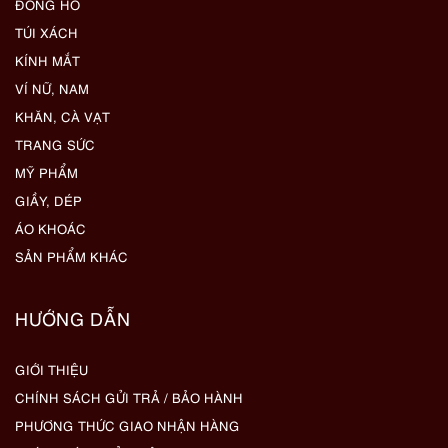
ĐỒNG HỒ
TÚI XÁCH
KÍNH MẮT
VÍ NỮ, NAM
KHĂN, CÀ VẠT
TRANG SỨC
MỸ PHẨM
GIẦY, DÉP
ÁO KHOÁC
SẢN PHẨM KHÁC
HƯỚNG DẪN
GIỚI THIỆU
CHÍNH SÁCH GỬI TRẢ / BẢO HÀNH
PHƯƠNG THỨC GIAO NHẬN HÀNG