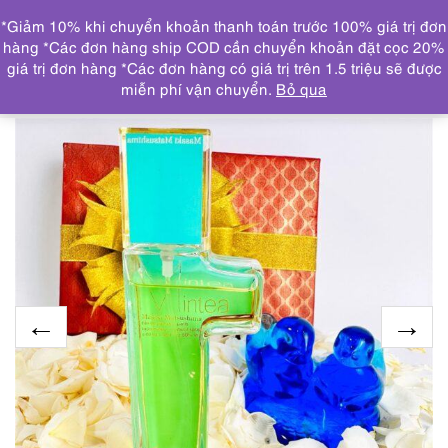
0
*Giảm 10% khi chuyển khoản thanh toán trước 100% giá trị đơn
DANH MỤC
hàng *Các đơn hàng ship COD cần chuyển khoản đặt cọc 20%
giá trị đơn hàng *Các đơn hàng có giá trị trên 1.5 triệu sẽ được
Trang chủ
NƯỚC HOA
6265-MASAKI MATSUSHIMA
miễn phí vận chuyển.
Bỏ qua
Mintea EDP spray perfume 40ml-Nước hoa nữ-Đã sử dụng