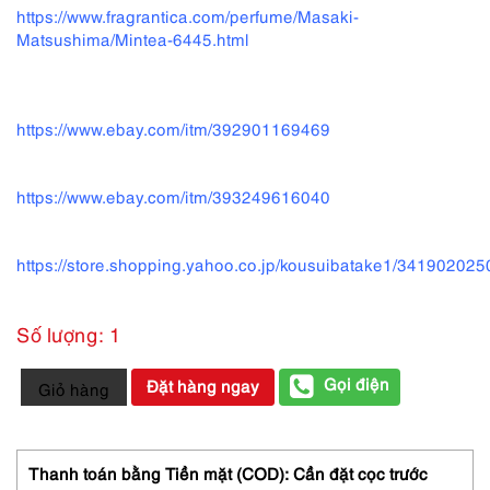
https://www.fragrantica.com/perfume/Masaki-
Matsushima/Mintea-6445.html
https://www.ebay.com/itm/392901169469
https://www.ebay.com/itm/393249616040
https://store.shopping.yahoo.co.jp/kousuibatake1/341902025
Số lượng: 1
6265-
Gọi điện
Đặt hàng ngay
Giỏ hàng
MASAKI
MATSUSHIMA
Mintea
EDP
Thanh toán bằng Tiền mặt (COD): Cần đặt cọc trước