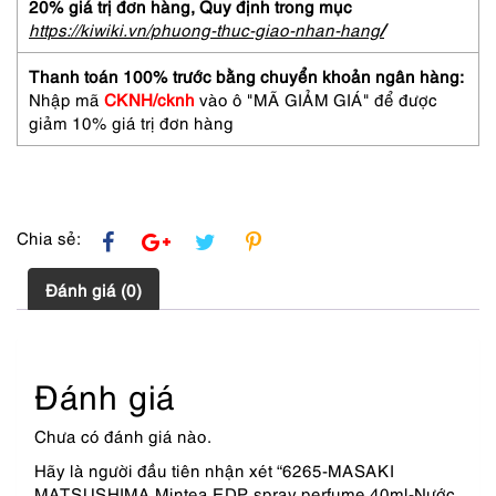
spray
20% giá trị đơn hàng,
Quy định trong mục
perfume
https://kiwiki.vn/phuong-thuc-giao-nhan-hang
/
40ml-
Nước
Thanh toán 100% trước bằng chuyển khoản ngân hàng:
hoa
Nhập mã
CKNH/cknh
vào ô "MÃ GIẢM GIÁ" để được
nữ-
giảm 10% giá trị đơn hàng
Đã
sử
dụng
số
lượng
Chia sẻ:
Đánh giá (0)
Đánh giá
Chưa có đánh giá nào.
Hãy là người đầu tiên nhận xét “6265-MASAKI
MATSUSHIMA Mintea EDP spray perfume 40ml-Nước