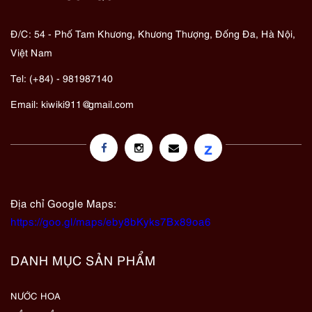
Đ/C: 54 - Phố Tam Khương, Khương Thượng, Đống Đa, Hà Nội,
Việt Nam
Tel: (+84) - 981987140
Email:
kiwiki911@gmail.com
z
Địa chỉ Google Maps:
https://goo.gl/maps/eby8bKyks7Bx89oa6
DANH MỤC SẢN PHẨM
NƯỚC HOA