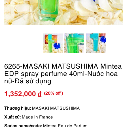
6265-MASAKI MATSUSHIMA Mintea
EDP spray perfume 40ml-Nước hoa
nữ-Đã sử dụng
(20% off )
1,352,000
₫
Giá
Giá
gốc
hiện
Thương hiệu:
MASAKI MATSUSHIMA
Xuất xứ:
Made in France
là:
tại
Series name/code:
Mintea Eau de Parfum