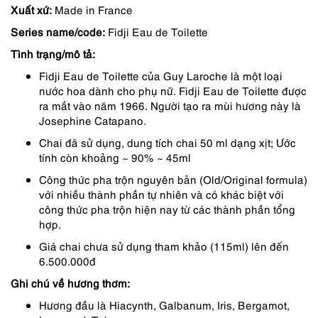
Xuất xứ:
Made in France
là:
tại
Series name/code:
Fidji Eau de Toilette
1,149,000 ₫.
là:
Tình trạng/mô tả:
919,000 ₫.
Fidji Eau de Toilette của Guy Laroche là một loại
nước hoa dành cho phụ nữ. Fidji Eau de Toilette được
ra mắt vào năm 1966. Người tạo ra mùi hương này là
Josephine Catapano.
Chai đã sử dụng, dung tích chai 50 ml dạng xịt; Ước
tính còn khoảng ~ 90% ~ 45ml
Công thức pha trộn nguyên bản (Old/Original formula)
với nhiều thành phần tự nhiên và có khác biệt với
công thức pha trộn hiện nay từ các thành phần tổng
hợp.
Giá chai chưa sử dụng tham khảo (115ml) lên đến
6.500.000đ
Ghi chú về hương thơm:
Hương đầu là Hiacynth, Galbanum, Iris, Bergamot,