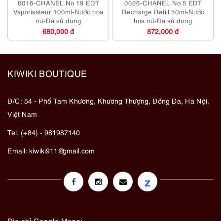
0016-CHANEL No 19 EDT
0026-CHANEL No 5 EDT
Vaporisateur 100ml-Nước hoa
Recharge Refill 50ml-Nước
nữ-Đã sử dụng
hoa nữ-Đã sử dụng
680,000 đ
872,000 đ
KIWIKI BOUTIQUE
Đ/C: 54 - Phố Tam Khương, Khương Thượng, Đống Đa, Hà Nội,
Việt Nam
Tel: (+84) - 981987140
Email:
kiwiki911@gmail.com
z
Địa chỉ Google Maps: