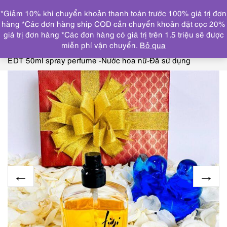
0
*Giảm 10% khi chuyển khoản thanh toán trước 100% giá trị đơn
DANH MỤC
hàng *Các đơn hàng ship COD cần chuyển khoản đặt cọc 20%
giá trị đơn hàng *Các đơn hàng có giá trị trên 1.5 triệu sẽ được
Trang chủ
NƯỚC HOA
GIVENCHY, VERSACE, GUY
miễn phí vận chuyển.
Bỏ qua
LAROCHE, ESTEE LAUDER
6231-GUY LAROCHE Fidji
EDT 50ml spray perfume -Nước hoa nữ-Đã sử dụng