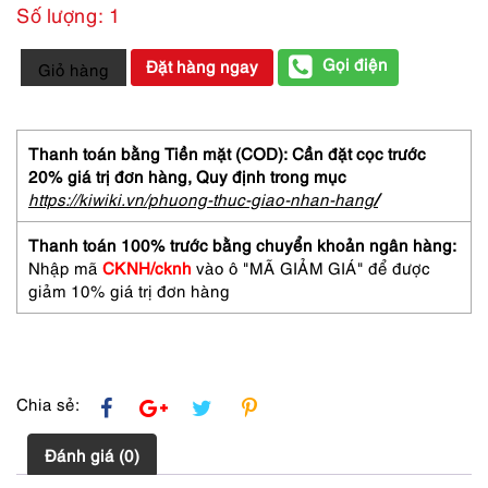
Số lượng: 1
6231-
Gọi điện
Đặt hàng ngay
Giỏ hàng
GUY
LAROCHE
Fidji
EDT
Thanh toán bằng Tiền mặt (COD): Cần đặt cọc trước
50ml
20% giá trị đơn hàng,
Quy định trong mục
spray
https://kiwiki.vn/phuong-thuc-giao-nhan-hang
/
perfume
-
Thanh toán 100% trước bằng chuyển khoản ngân hàng:
Nước
Nhập mã
CKNH/cknh
vào ô "MÃ GIẢM GIÁ" để được
hoa
giảm 10% giá trị đơn hàng
nữ-
Đã
sử
dụng
số
Chia sẻ:
lượng
Đánh giá (0)