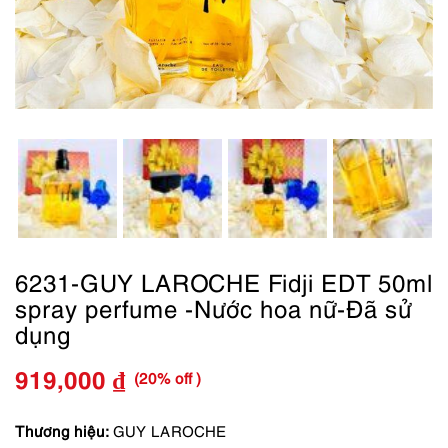
6231-GUY LAROCHE Fidji EDT 50ml
spray perfume -Nước hoa nữ-Đã sử
dụng
(20% off )
919,000
₫
Giá
Giá
gốc
hiện
Thương hiệu:
GUY LAROCHE