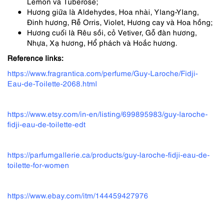
Lemon và Tuberose;
Hương giữa là Aldehydes, Hoa nhài, Ylang-Ylang,
Đinh hương, Rễ Orris, Violet, Hương cay và Hoa hồng;
Hương cuối là Rêu sồi, cỏ Vetiver, Gỗ đàn hương,
Nhựa, Xạ hương, Hổ phách và Hoắc hương.
Reference links:
https://www.fragrantica.com/perfume/Guy-Laroche/Fidji-
Eau-de-Toilette-2068.html
https://www.etsy.com/in-en/listing/699895983/guy-laroche-
fidji-eau-de-toilette-edt
https://parfumgallerie.ca/products/guy-laroche-fidji-eau-de-
toilette-for-women
https://www.ebay.com/itm/144459427976