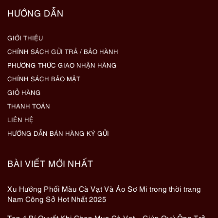
HƯỚNG DẪN
GIỚI THIỆU
CHÍNH SÁCH GỬI TRẢ / BẢO HÀNH
PHƯƠNG THỨC GIAO NHẬN HÀNG
CHÍNH SÁCH BẢO MẬT
GIỎ HÀNG
THANH TOÁN
LIÊN HỆ
HƯỚNG DẪN BÁN HÀNG KÝ GỬI
BÀI VIẾT MỚI NHẤT
Xu Hướng Phối Màu Cà Vạt Và Áo Sơ Mi trong thời trang
Nam Công Sở Hot Nhất 2025
Top 4 Bí Quyết Khi Chọn Mua Cà Vạt – Giúp Quý Ông Trở