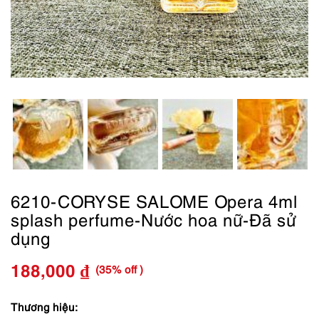
6210-CORYSE SALOME Opera 4ml
splash perfume-Nước hoa nữ-Đã sử
dụng
(35% off )
188,000
₫
Giá
Giá
gốc
hiện
Thương hiệu: