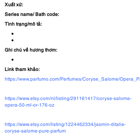
Xuất xứ:
là:
tại
Series name/ Bath code:
289,000 ₫.
là:
Tình trạng/mô tả:
188,000 ₫.
Ghi chú về hương thơm:
Link tham khảo:
https://www.parfumo.com/Perfumes/Coryse_Salome/Opera_P
https://www.etsy.com/nl/listing/291161417/coryse-salome-
opera-50-ml-or-176-oz
https://www.etsy.com/listing/1224462334/jasmin-ditalie-
coryse-salome-pure-parfum