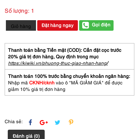
Số lượng: 1
6210-
Gọi điện
Đặt hàng ngay
Giỏ hàng
CORYSE
SALOME
Opera
4ml
Thanh toán bằng Tiền mặt (COD): Cần đặt cọc trước
splash
20% giá trị đơn hàng,
Quy định trong mục
perfume-
https://kiwiki.vn/phuong-thuc-giao-nhan-hang
/
Nước
hoa
Thanh toán 100% trước bằng chuyển khoản ngân hàng:
nữ-
Nhập mã
CKNH/cknh
vào ô "MÃ GIẢM GIÁ" để được
Đã
giảm 10% giá trị đơn hàng
sử
dụng
số
lượng
Chia sẻ:
Đánh giá (0)