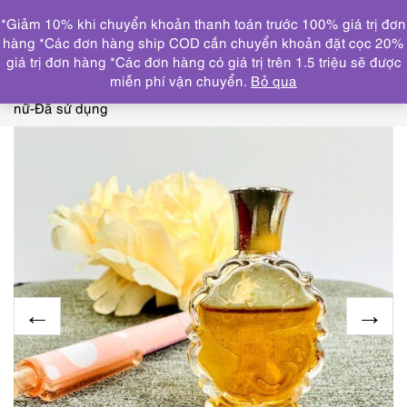
0
*Giảm 10% khi chuyển khoản thanh toán trước 100% giá trị đơn
DANH MỤC
hàng *Các đơn hàng ship COD cần chuyển khoản đặt cọc 20%
giá trị đơn hàng *Các đơn hàng có giá trị trên 1.5 triệu sẽ được
Trang chủ
NƯỚC HOA
CHAI NHỎ/MINI(≤ 15ml)
6210-
miễn phí vận chuyển.
Bỏ qua
CORYSE SALOME Opera 4ml splash perfume-Nước hoa
nữ-Đã sử dụng