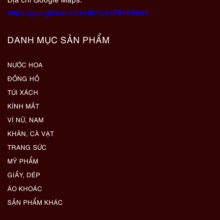
https://goo.gl/maps/eby8bKyks7Bx89oa6
DANH MỤC SẢN PHẨM
NƯỚC HOA
ĐỒNG HỒ
TÚI XÁCH
KÍNH MẮT
VÍ NỮ, NAM
KHĂN, CÀ VẠT
TRANG SỨC
MỸ PHẨM
GIẦY, DÉP
ÁO KHOÁC
SẢN PHẨM KHÁC