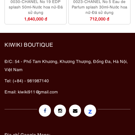
0030-CHANEL No 19 EDP
0023-CHANEL No 5 Eau de
splash 50ml-Nước hoa nữ-Đã
Parfum splash 30ml-Nước hoa
sử dụng
nữ-Đã sử dụng
1,640,000 đ
712,000 đ
KIWIKI BOUTIQUE
Đ/C: 54 - Phố Tam Khương, Khương Thượng, Đống Đa, Hà Nội,
Việt Nam
Tel: (+84) - 981987140
Email:
kiwiki911@gmail.com
z
Địa chỉ Google Maps: