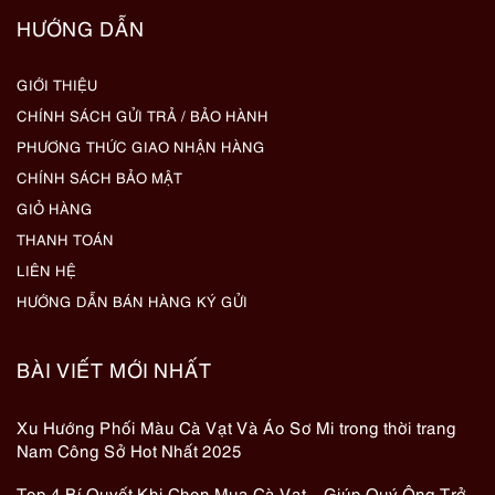
HƯỚNG DẪN
GIỚI THIỆU
CHÍNH SÁCH GỬI TRẢ / BẢO HÀNH
PHƯƠNG THỨC GIAO NHẬN HÀNG
CHÍNH SÁCH BẢO MẬT
GIỎ HÀNG
THANH TOÁN
LIÊN HỆ
HƯỚNG DẪN BÁN HÀNG KÝ GỬI
BÀI VIẾT MỚI NHẤT
Xu Hướng Phối Màu Cà Vạt Và Áo Sơ Mi trong thời trang
Nam Công Sở Hot Nhất 2025
Top 4 Bí Quyết Khi Chọn Mua Cà Vạt – Giúp Quý Ông Trở