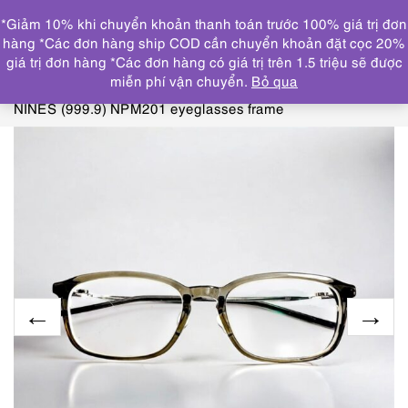
0
*Giảm 10% khi chuyển khoản thanh toán trước 100% giá trị đơn
DANH MỤC
hàng *Các đơn hàng ship COD cần chuyển khoản đặt cọc 20%
giá trị đơn hàng *Các đơn hàng có giá trị trên 1.5 triệu sẽ được
Trang chủ
KÍNH MẮT
GỌNG KÍNH CŨ/ĐÃ SỬ
miễn phí vận chuyển.
Bỏ qua
DỤNG
5960-Gọng kính nam/nữ-Gần như mới-FOUR
NINES (999.9) NPM201 eyeglasses frame