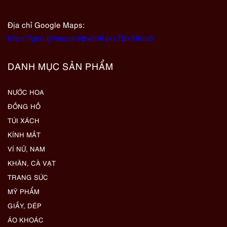
Địa chỉ Google Maps:
https://goo.gl/maps/eby8bKyks7Bx89oa6
DANH MỤC SẢN PHẨM
NƯỚC HOA
ĐỒNG HỒ
TÚI XÁCH
KÍNH MẮT
VÍ NỮ, NAM
KHĂN, CÀ VẠT
TRANG SỨC
MỸ PHẨM
GIẦY, DÉP
ÁO KHOÁC