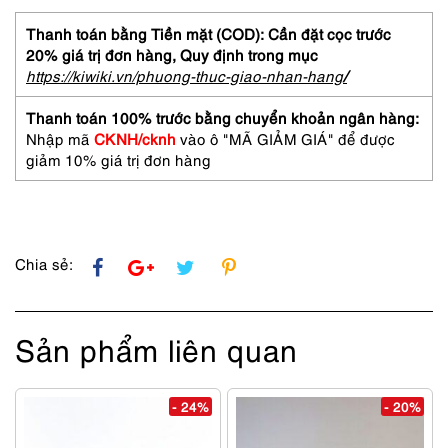
nam/nữ-
Gần
Thanh toán bằng Tiền mặt (COD): Cần đặt cọc trước
như
20% giá trị đơn hàng,
Quy định trong mục
mới-
https://kiwiki.vn/phuong-thuc-giao-nhan-hang
/
FOUR
NINES
Thanh toán 100% trước bằng chuyển khoản ngân hàng:
(999.9)
Nhập mã
CKNH/cknh
vào ô "MÃ GIẢM GIÁ" để được
NPM201
giảm 10% giá trị đơn hàng
eyeglasses
frame
số
lượng
Chia sẻ:
Sản phẩm liên quan
- 24%
- 20%