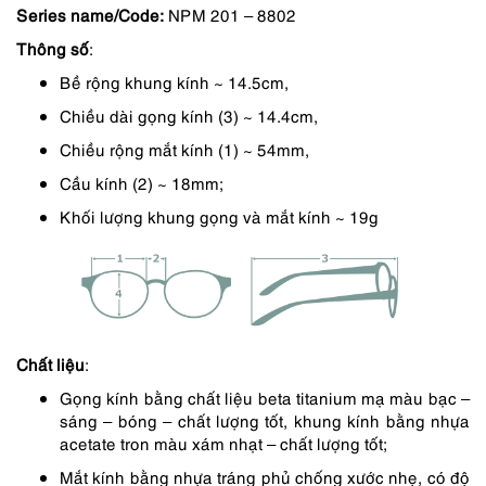
Series name/Code:
NPM 201 – 8802
là:
tại
Thông số
:
7,890,000 ₫.
là:
Bề rộng khung kính ~ 14.5cm,
7,101,000 ₫.
Chiều dài gọng kính (3) ~ 14.4cm,
Chiều rộng mắt kính (1) ~ 54mm,
Cầu kính (2) ~ 18mm;
Khối lượng khung gọng và mắt kính ~ 19g
Chất liệu
:
Gọng kính bằng chất liệu beta titanium mạ màu bạc –
sáng – bóng – chất lượng tốt, khung kính bằng nhựa
acetate tron màu xám nhạt – chất lượng tốt;
Mắt kính bằng nhựa tráng phủ chống xước nhẹ, có độ