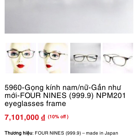
5960-Gọng kính nam/nữ-Gần như
mới-FOUR NINES (999.9) NPM201
eyeglasses frame
(10% off )
7,101,000
₫
Giá
Giá
gốc
hiện
Thương hiệu
: FOUR NINES (999.9) – made in Japan