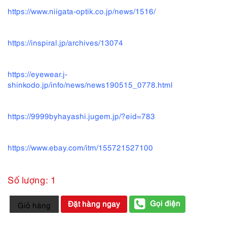
https://www.niigata-optik.co.jp/news/1516/
https://inspiral.jp/archives/13074
https://eyewear.j-
shinkodo.jp/info/news/news190515_0778.html
https://9999byhayashi.jugem.jp/?eid=783
https://www.ebay.com/itm/155721527100
Số lượng: 1
5960-
Gọi điện
Đặt hàng ngay
Giỏ hàng
Gọng
kính