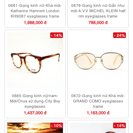
0681-Gọng kính nữ-Khá mới-
0678-Gọng kính nữ-Gần như
Katharine Hamnett London
mới-A.V.V MICHEL KLEIN half
KH9087 eyeglasses frame
rim eyeglasses frame
1,988,000 đ
788,000 đ
- 14%
- 24%
0665-Gọng kính nữ/nam-
0672-Gọng kính nữ-Khá mới-
Mới/Chưa sử dụng-City Boy
GRAND COMO eyeglasses
eyeglasses
frame
1,437,000 đ
1,163,000 đ
- 10%
- 14%