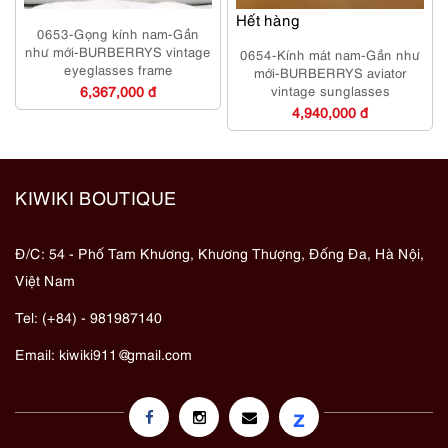
Hết hàng
0653-Gọng kính nam-Gần
như mới-BURBERRYS vintage
0654-Kính mát nam-Gần như
eyeglasses frame
mới-BURBERRYS aviator
6,367,000 đ
vintage sunglasses
4,940,000 đ
KIWIKI BOUTIQUE
Đ/C: 54 - Phố Tam Khương, Khương Thượng, Đống Đa, Hà Nội,
Việt Nam
Tel: (+84) - 981987140
Email:
kiwiki911@gmail.com
z