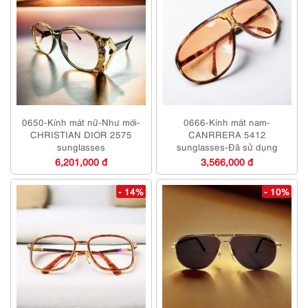
0650-Kính mát nữ-Như mới-
0666-Kính mát nam-
CHRISTIAN DIOR 2575
CANRRERA 5412
sunglasses
sunglasses-Đã sử dụng
6,201,000 đ
3,566,000 đ
- 14%
- 10%