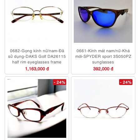
0682-Gọng kính nữ/nam-Đã
0661-Kính mát nam/nữ-Khá
sử dụng-DAKS Golf DA26115
mới-SPYDER sport 3S050PZ
half rim eyeglasses frame
sunglasses
1,163,000 đ
392,000 đ
- 24%
- 24%