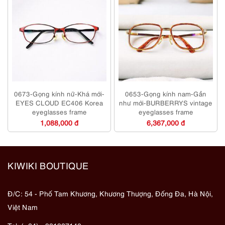
0673-Gọng kính nữ-Khá mới-
0653-Gọng kính nam-Gần
EYES CLOUD EC406 Korea
như mới-BURBERRYS vintage
eyeglasses frame
eyeglasses frame
1,088,000 đ
6,367,000 đ
KIWIKI BOUTIQUE
Đ/C: 54 - Phố Tam Khương, Khương Thượng, Đống Đa, Hà Nội,
Việt Nam