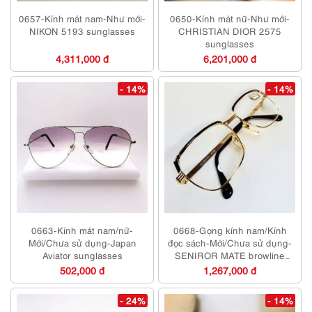
0657-Kính mát nam-Như mới-
0650-Kính mát nữ-Như mới-
NIKON 5193 sunglasses
CHRISTIAN DIOR 2575
sunglasses
4,311,000 đ
6,201,000 đ
- 14%
- 14%
0663-Kính mát nam/nữ-
0668-Gọng kính nam/Kính
Mới/Chưa sử dụng-Japan
đọc sách-Mới/Chưa sử dụng-
Aviator sunglasses
SENIROR MATE browline
Japan eyeglasses frame
502,000 đ
1,267,000 đ
- 24%
- 14%