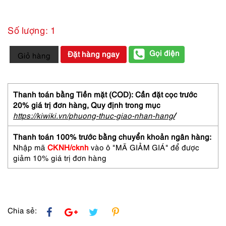
Số lượng: 1
5881-
Gọi điện
Đặt hàng ngay
Giỏ hàng
Kính
mát
nữ/nam-
Gần
Thanh toán bằng Tiền mặt (COD): Cần đặt cọc trước
như
20% giá trị đơn hàng,
Quy định trong mục
mới-
https://kiwiki.vn/phuong-thuc-giao-nhan-hang
/
LO-
1019
Thanh toán 100% trước bằng chuyển khoản ngân hàng:
sunglasses
Nhập mã
CKNH/cknh
vào ô "MÃ GIẢM GIÁ" để được
số
giảm 10% giá trị đơn hàng
lượng
Chia sẻ: