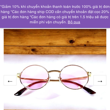
0
*Giảm 10% khi chuyển khoản thanh toán trước 100% giá trị đơn
DANH MỤC
hàng *Các đơn hàng ship COD cần chuyển khoản đặt cọc 20%
giá trị đơn hàng *Các đơn hàng có giá trị trên 1.5 triệu sẽ được
Trang chủ
KÍNH MẮT
5881-Kính mát nữ/nam-Gần như
miễn phí vận chuyển.
Bỏ qua
mới-LO-1019 sunglasses