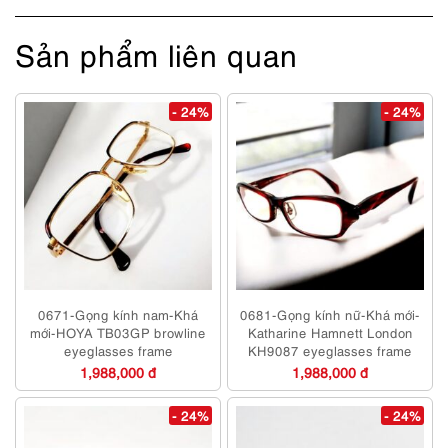
Sản phẩm liên quan
- 24%
- 24%
0671-Gọng kính nam-Khá
0681-Gọng kính nữ-Khá mới-
mới-HOYA TB03GP browline
Katharine Hamnett London
eyeglasses frame
KH9087 eyeglasses frame
1,988,000 đ
1,988,000 đ
- 24%
- 24%