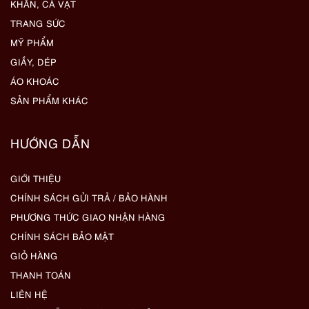
KHĂN, CÀ VẠT
TRANG SỨC
MỸ PHẨM
GIẦY, DÉP
ÁO KHOÁC
SẢN PHẨM KHÁC
HƯỚNG DẪN
GIỚI THIỆU
CHÍNH SÁCH GỬI TRẢ / BẢO HÀNH
PHƯƠNG THỨC GIAO NHẬN HÀNG
CHÍNH SÁCH BẢO MẬT
GIỎ HÀNG
THANH TOÁN
LIÊN HỆ