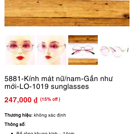
5881-Kính mát nữ/nam-Gần như
mới-LO-1019 sunglasses
(15% off )
247,000
₫
Giá
Giá
gốc
hiện
Thương hiệu
: không xác định
Thông số
:
là:
tại
Bề rộng khung kính ~ 14cm