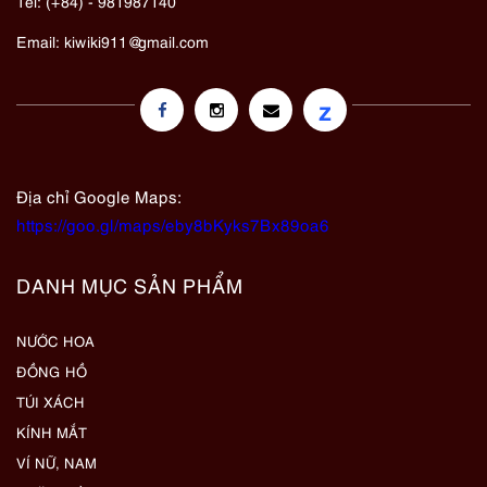
Tel: (+84) - 981987140
Email:
kiwiki911@gmail.com
z
Địa chỉ Google Maps:
https://goo.gl/maps/eby8bKyks7Bx89oa6
DANH MỤC SẢN PHẨM
NƯỚC HOA
ĐỒNG HỒ
TÚI XÁCH
KÍNH MẮT
VÍ NỮ, NAM