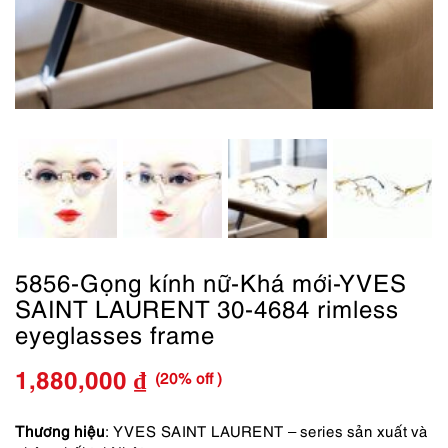
5856-Gọng kính nữ-Khá mới-YVES
SAINT LAURENT 30-4684 rimless
eyeglasses frame
(20% off )
1,880,000
₫
Giá
Giá
gốc
hiện
Thương hiệu
: YVES SAINT LAURENT – series sản xuất và