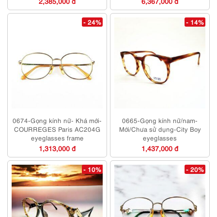
2,385,000 đ
6,367,000 đ
- 24%
- 14%
0674-Gọng kính nữ- Khá mới-
0665-Gọng kính nữ/nam-
COURREGES Paris AC204G
Mới/Chưa sử dụng-City Boy
eyeglasses frame
eyeglasses
1,313,000 đ
1,437,000 đ
- 10%
- 20%