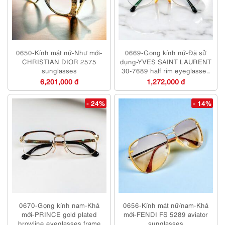
0650-Kính mát nữ-Như mới-
0669-Gọng kính nữ-Đã sử
CHRISTIAN DIOR 2575
dụng-YVES SAINT LAURENT
sunglasses
30-7689 half rim eyeglasses
frame
6,201,000 đ
1,272,000 đ
- 24%
- 14%
0670-Gọng kính nam-Khá
0656-Kính mát nữ/nam-Khá
mới-PRINCE gold plated
mới-FENDI FS 5289 aviator
browline eyeglasses frame
sunglasses