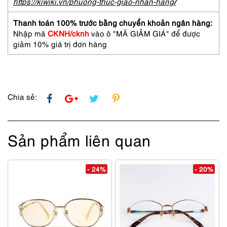
YVES
https://kiwiki.vn/phuong-thuc-giao-nhan-hang
/
SAINT
LAURENT
Thanh toán 100% trước bằng chuyển khoản ngân hàng:
30-
Nhập mã
CKNH/cknh
vào ô "MÃ GIẢM GIÁ" để được
4684
giảm 10% giá trị đơn hàng
rimless
eyeglasses
frame
số
lượng
Chia sẻ:
Sản phẩm liên quan
- 24%
- 20%