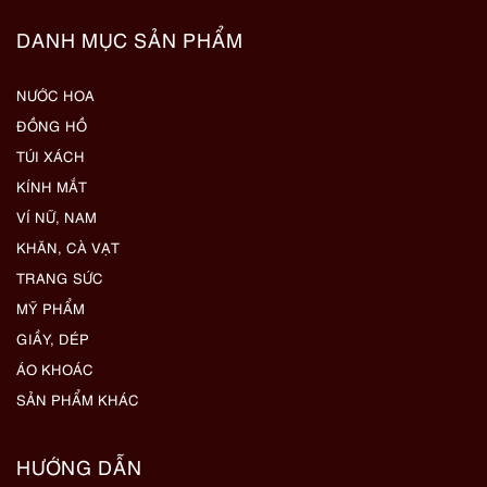
DANH MỤC SẢN PHẨM
NƯỚC HOA
ĐỒNG HỒ
TÚI XÁCH
KÍNH MẮT
VÍ NỮ, NAM
KHĂN, CÀ VẠT
TRANG SỨC
MỸ PHẨM
GIẦY, DÉP
ÁO KHOÁC
SẢN PHẨM KHÁC
HƯỚNG DẪN