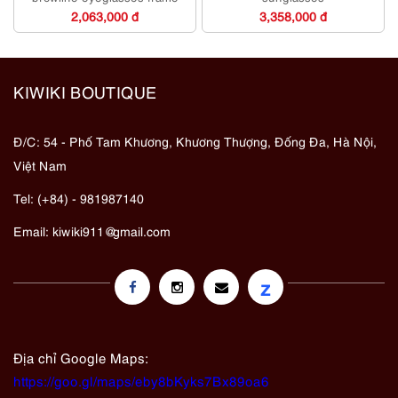
2,063,000 đ
3,358,000 đ
KIWIKI BOUTIQUE
Đ/C: 54 - Phố Tam Khương, Khương Thượng, Đống Đa, Hà Nội,
Việt Nam
Tel: (+84) - 981987140
Email:
kiwiki911@gmail.com
z
Địa chỉ Google Maps:
https://goo.gl/maps/eby8bKyks7Bx89oa6