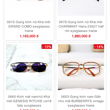
0672-Gọng kính nữ-Khá mới-
0679-Gọng kính nữ-Khá mới-
GRAND COMO eyeglasses
CHARMANT Hana 23527 half
frame
rim eyeglasses frame
1,163,000 đ
1,880,000 đ
- 10%
- 14%
0660-Kính mát nam/nữ-Khá
0653-Gọng kính nam-Gần
mới-GENESIS RITCHIE col18
như mới-BURBERRYS vintage
Italy sunglasses
eyeglasses frame