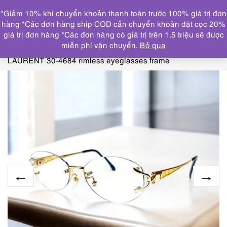
0
*Giảm 10% khi chuyển khoản thanh toán trước 100% giá trị đơn
DANH MỤC
hàng *Các đơn hàng ship COD cần chuyển khoản đặt cọc 20%
giá trị đơn hàng *Các đơn hàng có giá trị trên 1.5 triệu sẽ được
Trang chủ
KÍNH MẮT
GỌNG KÍNH CŨ/ĐÃ SỬ
miễn phí vận chuyển.
Bỏ qua
DỤNG
5856-Gọng kính nữ-Khá mới-YVES SAINT
LAURENT 30-4684 rimless eyeglasses frame