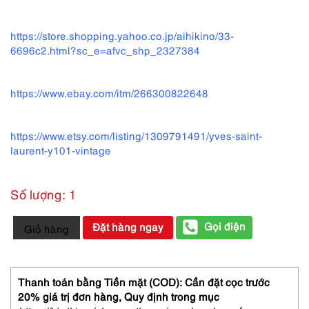
https://store.shopping.yahoo.co.jp/aihikino/33-
6696c2.html?sc_e=afvc_shp_2327384
https://www.ebay.com/itm/266300822648
https://www.etsy.com/listing/1309791491/yves-saint-
laurent-y101-vintage
Số lượng: 1
5856-
Gọi điện
Đặt hàng ngay
Giỏ hàng
Gọng
kính
nữ-
Khá
Thanh toán bằng Tiền mặt (COD): Cần đặt cọc trước
mới-
20% giá trị đơn hàng,
Quy định trong mục