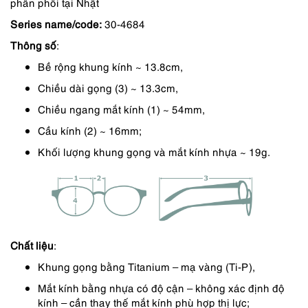
phân phối tại Nhật
là:
tại
Series name/code:
30-4684
2,350,000 ₫.
là:
Thông số
:
1,880,000 ₫.
Bề rộng khung kính ~ 13.8cm,
Chiều dài gọng (3) ~ 13.3cm,
Chiều ngang mắt kính (1) ~ 54mm,
Cầu kính (2) ~ 16mm;
Khối lượng khung gọng và mắt kính nhựa ~ 19g.
Chất liệu
:
Khung gọng bằng Titanium – mạ vàng (Ti-P),
Mắt kính bằng nhựa có độ cận – không xác định độ
kính – cần thay thế mắt kính phù hợp thị lực;