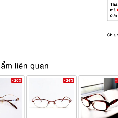
SLIM
Tha
2628
mã
half
đơn
rim
eyegl
frame
Chia 
số
lượng
ẩm liên quan
- 20%
- 24%
-