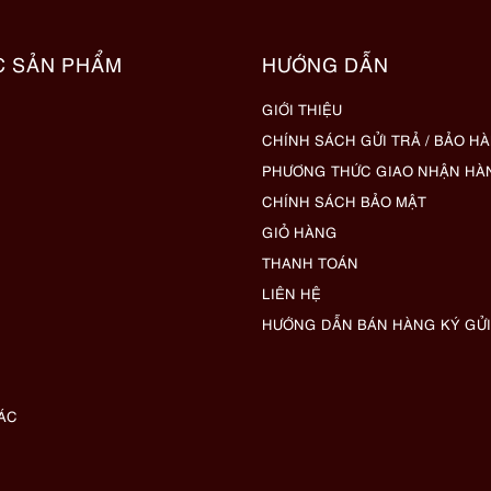
C SẢN PHẨM
HƯỚNG DẪN
GIỚI THIỆU
CHÍNH SÁCH GỬI TRẢ / BẢO H
PHƯƠNG THỨC GIAO NHẬN HÀ
CHÍNH SÁCH BẢO MẬT
GIỎ HÀNG
THANH TOÁN
LIÊN HỆ
HƯỚNG DẪN BÁN HÀNG KÝ GỬI
ÁC