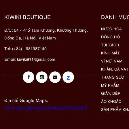
KIWIKI BOUTIQUE
DANH MỤ
NƯỚC HOA
Đ/C: 54 - Phố Tam Khương, Khương Thượng,
ĐỒNG HỒ
Đống Đa, Hà Nội, Việt Nam
TÚI XÁCH
Tel: (+84) - 981987140
KÍNH MẮT
Email:
kiwiki911@gmail.com
VÍ NỮ, NAM
KHĂN, CÀ VẠT
z
TRANG SỨC
MỸ PHẨM
GIẦY, DÉP
Địa chỉ Google Maps:
ÁO KHOÁC
https://goo.gl/maps/eby8bKyks7Bx89oa6
SẢN PHẨM KH