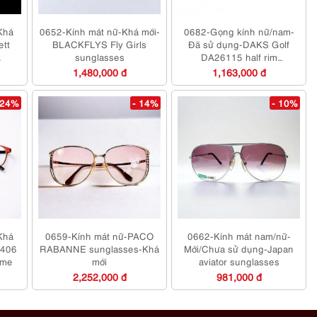
Khá
0652-Kính mát nữ-Khá mới-
0682-Gọng kính nữ/nam-
ett
BLACKFLYS Fly Girls
Đã sử dụng-DAKS Golf
sunglasses
DA26115 half rim
eyeglasses frame
1,480,000 đ
1,163,000 đ
 24%
- 14%
- 10%
Khá
0659-Kính mát nữ-PACO
0662-Kính mát nam/nữ-
406
RABANNE sunglasses-Khá
Mới/Chưa sử dụng-Japan
ame
mới
aviator sunglasses
2,252,000 đ
981,000 đ