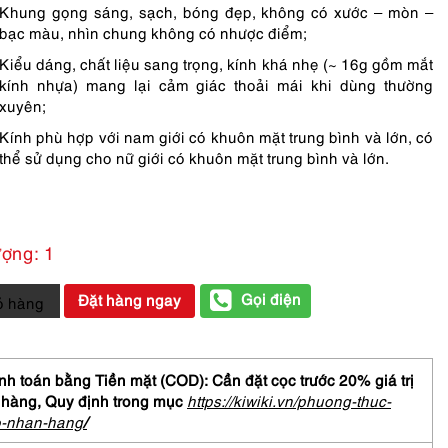
Khung gọng sáng, sạch, bóng đẹp, không có xước – mòn –
bạc màu, nhìn chung không có nhược điểm;
Kiểu dáng, chất liệu sang trọng, kính khá nhẹ (~ 16g gồm mắt
kính nhựa) mang lại cảm giác thoải mái khi dùng thường
xuyên;
Kính phù hợp với nam giới có khuôn mặt trung bình và lớn, có
thể sử dụng cho nữ giới có khuôn mặt trung bình và lớn.
ượng: 1
Gọi điện
Đặt hàng ngay
ỏ hàng
ữ-
Chưa
h toán bằng Tiền mặt (COD): Cần đặt cọc trước 20% giá trị
 hàng,
Quy định trong mục
https://kiwiki.vn/phuong-thuc-
o-nhan-hang
/