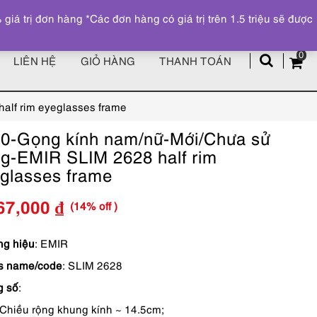
Đăng ký
Tài khoản
z
 trị đơn hàng *Các đơn hàng có giá trị trên 1.5 triệu sẽ được
0
LIÊN HỆ
GIỎ HÀNG
THANH TOÁN
lf rim eyeglasses frame
0-Gọng kính nam/nữ-Mới/Chưa sử
g-EMIR SLIM 2628 half rim
glasses frame
(14% off )
67,000
₫
Giá
Giá
gốc
hiện
g hiệu
: EMIR
s name/code
: SLIM 2628
là:
tại
g số
:
1,490,000 ₫.
là:
Chiều rộng khung kính ~ 14.5cm;
1,267,000 ₫.