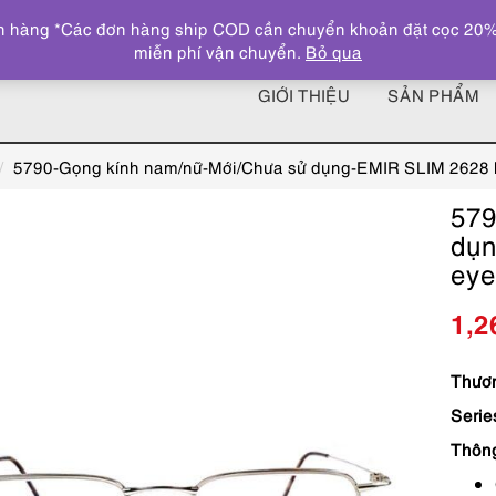
 hàng *Các đơn hàng ship COD cần chuyển khoản đặt cọc 20% giá
miễn phí vận chuyển.
Bỏ qua
GIỚI THIỆU
SẢN PHẨM
5790-Gọng kính nam/nữ-Mới/Chưa sử dụng-EMIR SLIM 2628 ha
579
dụn
eye
1,2
Thươn
Serie
Thôn