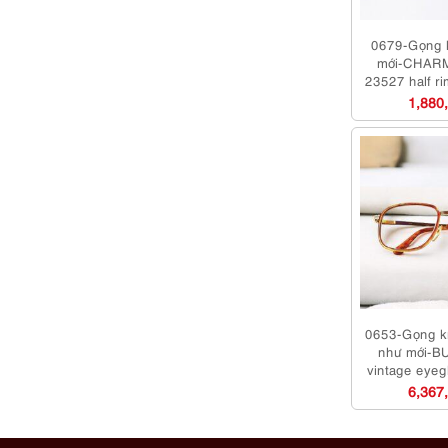
0679-Gọng 
mới-CHAR
23527 half r
fr
1,880
0653-Gọng k
như mới-
vintage eyeg
6,367