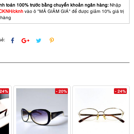
nh toán 100% trước bằng chuyển khoản ngân hàng:
Nhập
CKNH/cknh
vào ô "MÃ GIẢM GIÁ" để được giảm 10% giá trị
 hàng
asses
sẻ:
 24%
- 20%
- 24%