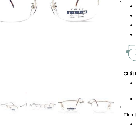
Chất 
Tình 