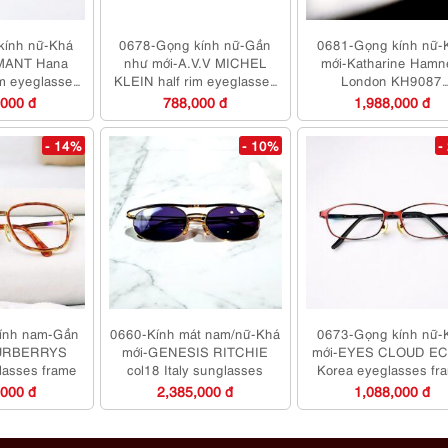
kính nữ-Khá
0678-Gọng kính nữ-Gần
0681-Gọng kính nữ-
MANT Hana
như mới-A.V.V MICHEL
mới-Katharine Hamn
im eyeglasses
KLEIN half rim eyeglasses
London KH9087
ame
frame
eyeglasses frame
,000 đ
788,000 đ
1,988,000 đ
- 14%
- 10%
-
ính nam-Gần
0660-Kính mát nam/nữ-Khá
0673-Gọng kính nữ-
BURBERRYS
mới-GENESIS RITCHIE
mới-EYES CLOUD EC
lasses frame
col18 Italy sunglasses
Korea eyeglasses fr
,000 đ
2,385,000 đ
1,088,000 đ