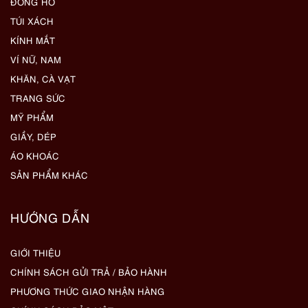
ĐỒNG HỒ
TÚI XÁCH
KÍNH MẮT
VÍ NỮ, NAM
KHĂN, CÀ VẠT
TRANG SỨC
MỸ PHẨM
GIẦY, DÉP
ÁO KHOÁC
SẢN PHẨM KHÁC
HƯỚNG DẪN
GIỚI THIỆU
CHÍNH SÁCH GỬI TRẢ / BẢO HÀNH
PHƯƠNG THỨC GIAO NHẬN HÀNG