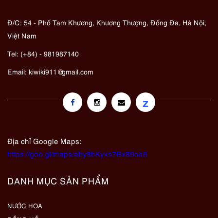
Đ/C: 54 - Phố Tam Khương, Khương Thượng, Đống Đa, Hà Nội,
Việt Nam
Tel: (+84) - 981987140
Email:
kiwiki911@gmail.com
z
Địa chỉ Google Maps:
https://goo.gl/maps/eby8bKyks7Bx89oa6
DANH MỤC SẢN PHẨM
NƯỚC HOA