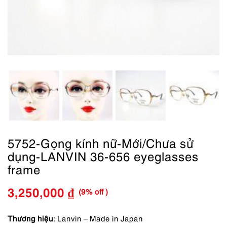
5752-Gọng kính nữ-Mới/Chưa sử
dụng-LANVIN 36-656 eyeglasses
frame
(9% off )
3,250,000
₫
Giá
Giá
gốc
hiện
Thương hiệu
: Lanvin – Made in Japan