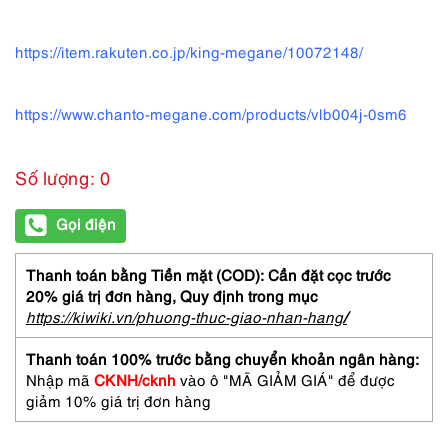
https://item.rakuten.co.jp/king-megane/10072148/
https://www.chanto-megane.com/products/vlb004j-0sm6
Số lượng: 0
Gọi điện
Thanh toán bằng Tiền mặt (COD): Cần đặt cọc trước
20% giá trị đơn hàng,
Quy định trong mục
https://kiwiki.vn/phuong-thuc-giao-nhan-hang
/
Thanh toán 100% trước bằng chuyển khoản ngân hàng:
Nhập mã
CKNH/cknh
vào ô "MÃ GIẢM GIÁ" để được
giảm 10% giá trị đơn hàng