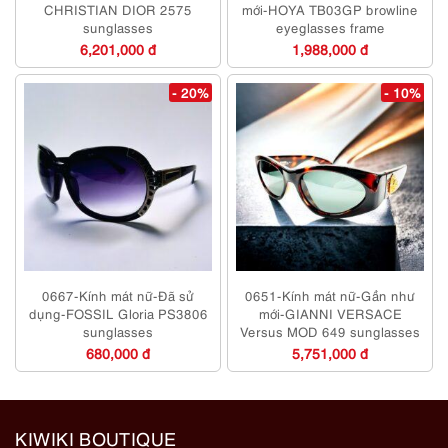
CHRISTIAN DIOR 2575
mới-HOYA TB03GP browline
sunglasses
eyeglasses frame
6,201,000 đ
1,988,000 đ
- 20%
- 10%
0667-Kính mát nữ-Đã sử
0651-Kính mát nữ-Gần như
dụng-FOSSIL Gloria PS3806
mới-GIANNI VERSACE
sunglasses
Versus MOD 649 sunglasses
680,000 đ
5,751,000 đ
KIWIKI BOUTIQUE