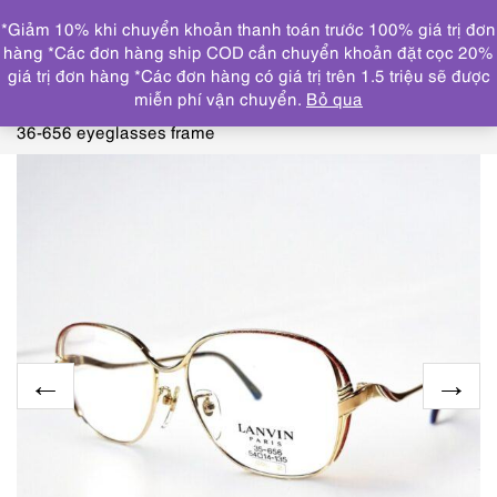
0
*Giảm 10% khi chuyển khoản thanh toán trước 100% giá trị đơn
DANH MỤC
hàng *Các đơn hàng ship COD cần chuyển khoản đặt cọc 20%
giá trị đơn hàng *Các đơn hàng có giá trị trên 1.5 triệu sẽ được
Trang chủ
KÍNH MẮT
GỌNG KÍNH MỚI/CHƯA SỬ
miễn phí vận chuyển.
Bỏ qua
DỤNG
5752-Gọng kính nữ-Mới/Chưa sử dụng-LANVIN
36-656 eyeglasses frame