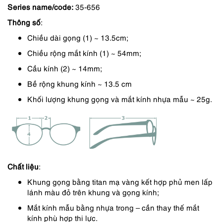
Series name/code:
35-656
là:
tại
Thông số
:
3,590,000 ₫.
là:
Chiều dài gọng (1) ~ 13.5cm;
3,250,000 ₫.
Chiều rộng mắt kính (1) ~ 54mm;
Cầu kính (2) ~ 14mm;
Bề rộng khung kính ~ 13.5 cm
Khối lượng khung gọng và mắt kính nhựa mẫu ~ 25g.
Chất liệu
:
Khung gọng bằng titan mạ vàng kết hợp phủ men lấp
lánh màu đỏ trên khung và gọng kính;
Mắt kính mẫu bằng nhựa trong – cần thay thế mắt
kính phù hợp thi lực.