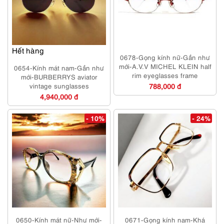
Hết hàng
0678-Gọng kính nữ-Gần như
mới-A.V.V MICHEL KLEIN half
0654-Kính mát nam-Gần như
rim eyeglasses frame
mới-BURBERRYS aviator
vintage sunglasses
788,000 đ
4,940,000 đ
- 10%
- 24%
0650-Kính mát nữ-Như mới-
0671-Gọng kính nam-Khá