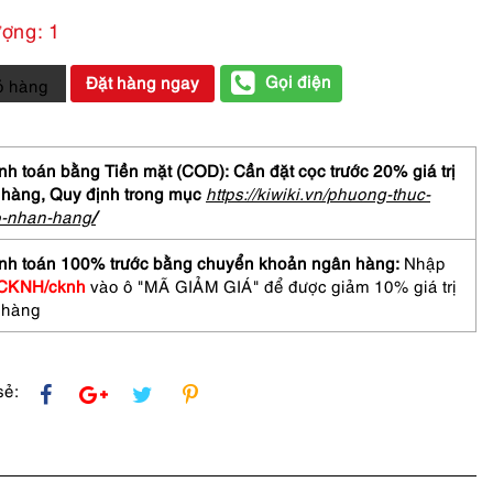
ượng: 1
Gọi điện
Đặt hàng ngay
ỏ hàng
h toán bằng Tiền mặt (COD): Cần đặt cọc trước 20% giá trị
 hàng,
Quy định trong mục
https://kiwiki.vn/phuong-thuc-
EL
o-nhan-hang
/
nh toán 100% trước bằng chuyển khoản ngân hàng:
Nhập
CKNH/cknh
vào ô "MÃ GIẢM GIÁ" để được giảm 10% giá trị
asses
 hàng
sẻ: