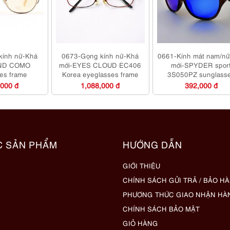
kính nữ-Khá
0673-Gọng kính nữ-Khá
0661-Kính mát nam/n
ND COMO
mới-EYES CLOUD EC406
mới-SPYDER spor
es frame
Korea eyeglasses frame
3S050PZ sunglass
,000 đ
1,088,000 đ
392,000 đ
C SẢN PHẨM
HƯỚNG DẪN
GIỚI THIỆU
CHÍNH SÁCH GỬI TRẢ / BẢO H
PHƯƠNG THỨC GIAO NHẬN HÀ
CHÍNH SÁCH BẢO MẬT
GIỎ HÀNG