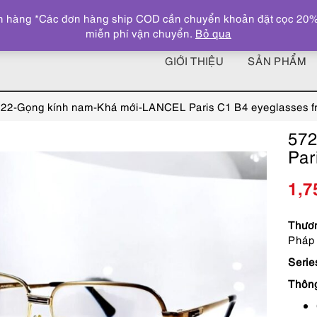
 hàng *Các đơn hàng ship COD cần chuyển khoản đặt cọc 20% giá
miễn phí vận chuyển.
Bỏ qua
GIỚI THIỆU
SẢN PHẨM
22-Gọng kính nam-Khá mới-LANCEL Paris C1 B4 eyeglasses f
572
Par
1,7
Thươn
Pháp
Serie
Thôn