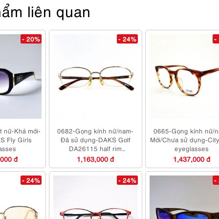
ẩm liên quan
- 20%
- 24%
-
t nữ-Khá mới-
0682-Gọng kính nữ/nam-
0665-Gọng kính nữ/
 Fly Girls
Đã sử dụng-DAKS Golf
Mới/Chưa sử dụng-Cit
asses
DA26115 half rim
eyeglasses
eyeglasses frame
,000 đ
1,163,000 đ
1,437,000 đ
- 24%
- 24%
-