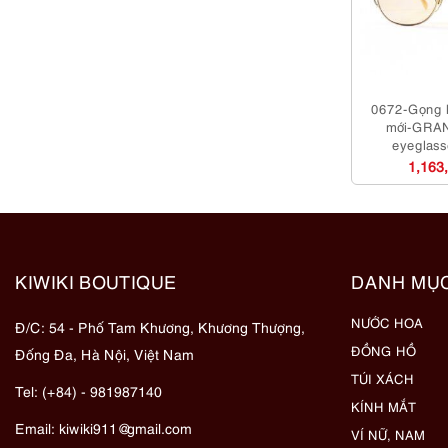
0672-Gọng 
mới-GRA
eyeglass
1,163
KIWIKI BOUTIQUE
DANH MỤ
NƯỚC HOA
Đ/C: 54 - Phố Tam Khương, Khương Thượng,
ĐỒNG HỒ
Đống Đa, Hà Nội, Việt Nam
TÚI XÁCH
Tel: (+84) - 981987140
KÍNH MẮT
Email:
kiwiki911@gmail.com
VÍ NỮ, NAM