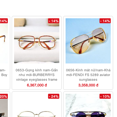
 14%
- 14%
- 14%
nam-
0653-Gọng kính nam-Gần
0656-Kính mát nữ/nam-Khá
y Boy
như mới-BURBERRYS
mới-FENDI FS 5289 aviator
vintage eyeglasses frame
sunglasses
6,367,000 đ
3,358,000 đ
 20%
- 24%
- 10%