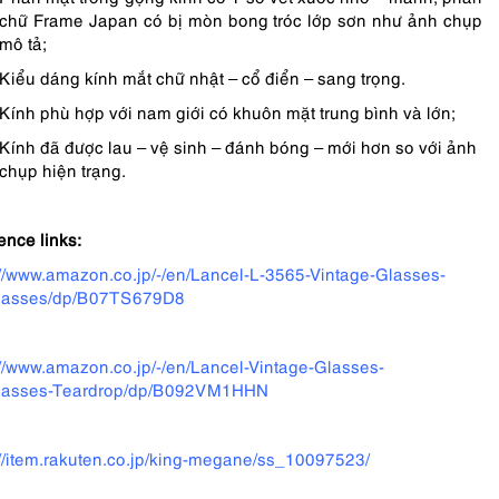
chữ Frame Japan có bị mòn bong tróc lớp sơn như ảnh chụp
mô tả;
Kiểu dáng kính mắt chữ nhật – cổ điển – sang trọng.
Kính phù hợp với nam giới có khuôn mặt trung bình và lớn;
Kính đã được lau – vệ sinh – đánh bóng – mới hơn so với ảnh
chụp hiện trạng.
ence links:
://www.amazon.co.jp/-/en/Lancel-L-3565-Vintage-Glasses-
lasses/dp/B07TS679D8
://www.amazon.co.jp/-/en/Lancel-Vintage-Glasses-
lasses-Teardrop/dp/B092VM1HHN
://item.rakuten.co.jp/king-megane/ss_10097523/