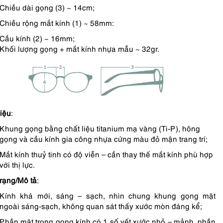
Chiều dài gọng (3) ~ 14cm;
Chiều rộng mắt kính (1) ~ 58mm:
Cầu kính (2) ~ 16mm;
Khối lượng gọng + mắt kính nhựa mẫu ~ 32gr.
liệu
:
Khung gọng bằng chất liệu titanium mạ vàng (Ti-P), hông
gọng và cầu kính gia công nhựa cứng màu đỏ mận trang trí;
Mắt kính thuỷ tinh có độ viễn – cần thay thế mắt kính phù hợp
với thị lực.
trạng/Mô tả
:
Kính khá mới, sáng – sạch, nhìn chung khung gọng mặt
ngoài sáng-sạch, không quan sát thấy xước mòn đáng kể;
Phần mặt trong gọng kính có 1 số vết xước nhỏ – mảnh, phần