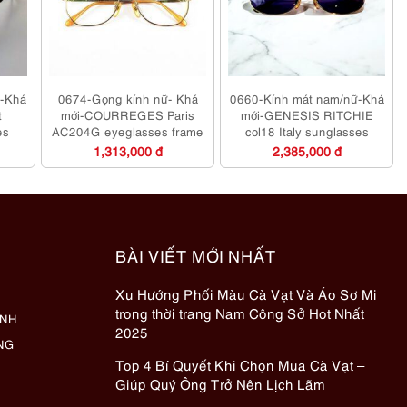
ữ-Khá
0674-Gọng kính nữ- Khá
0660-Kính mát nam/nữ-Khá
t
mới-COURREGES Paris
mới-GENESIS RITCHIE
es
AC204G eyeglasses frame
col18 Italy sunglasses
1,313,000 đ
2,385,000 đ
BÀI VIẾT MỚI NHẤT
Xu Hướng Phối Màu Cà Vạt Và Áo Sơ Mi
trong thời trang Nam Công Sở Hot Nhất
ÀNH
2025
NG
Top 4 Bí Quyết Khi Chọn Mua Cà Vạt –
Giúp Quý Ông Trở Nên Lịch Lãm