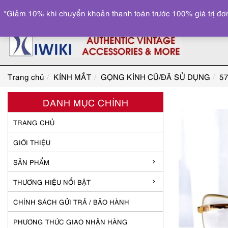
*Giảm 10% khi chuyển khoản thanh toán trước 100% giá trị đơn
Trang chủ
KÍNH MẮT
GỌNG KÍNH CŨ/ĐÃ SỬ DỤNG
57
DANH MỤC CHÍNH
TRANG CHỦ
GIỚI THIỆU
SẢN PHẨM
THƯƠNG HIỆU NỔI BẬT
CHÍNH SÁCH GỬI TRẢ / BẢO HÀNH
PHƯƠNG THỨC GIAO NHẬN HÀNG