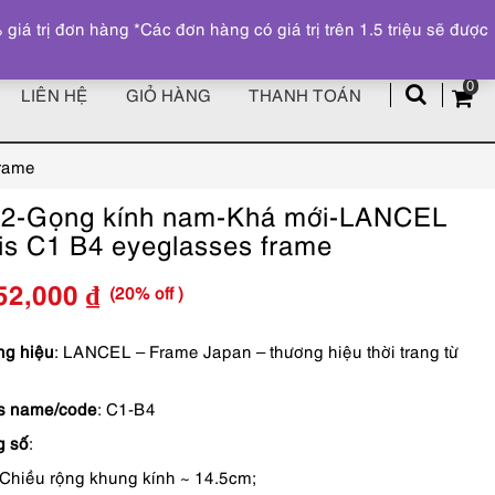
Đăng ký
Tài khoản
z
 trị đơn hàng *Các đơn hàng có giá trị trên 1.5 triệu sẽ được
0
LIÊN HỆ
GIỎ HÀNG
THANH TOÁN
rame
2-Gọng kính nam-Khá mới-LANCEL
is C1 B4 eyeglasses frame
(20% off )
52,000
₫
Giá
Giá
gốc
hiện
g hiệu
: LANCEL – Frame Japan – thương hiệu thời trang từ
là:
tại
s name/code
: C1-B4
2,190,000 ₫.
là:
g số
:
1,752,000 ₫.
Chiều rộng khung kính ~ 14.5cm;