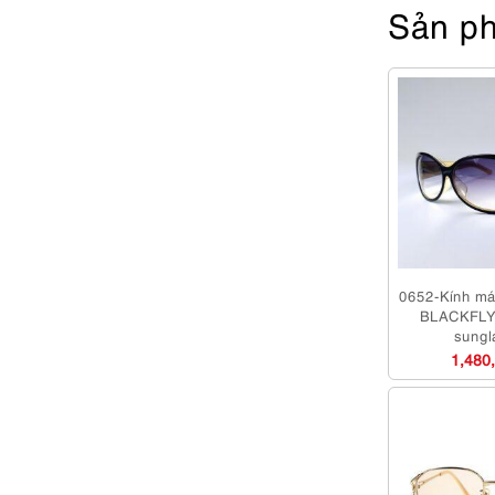
Sản ph
0652-Kính má
BLACKFLYS
sungl
1,480