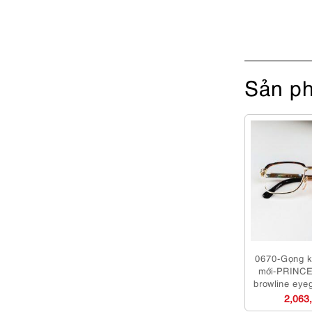
Sản ph
0670-Gọng k
mới-PRINCE 
browline eye
2,063