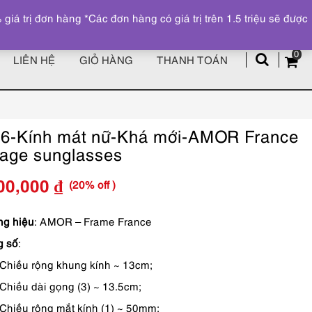
Đăng ký
Tài khoản
z
 trị đơn hàng *Các đơn hàng có giá trị trên 1.5 triệu sẽ được
0
LIÊN HỆ
GIỎ HÀNG
THANH TOÁN
6-Kính mát nữ-Khá mới-AMOR France
tage sunglasses
(20% off )
00,000
₫
Giá
Giá
gốc
hiện
g hiệu
: AMOR – Frame France
g số
:
là:
tại
Chiều rộng khung kính ~ 13cm;
1,250,000 ₫.
là:
Chiều dài gọng (3) ~ 13.5cm;
1,000,000 ₫.
Chiều rộng mắt kính (1) ~ 50mm: