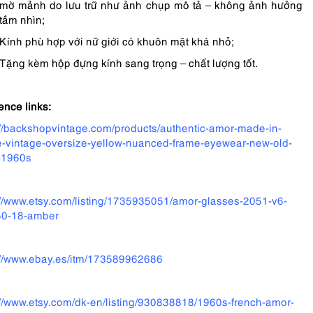
mờ mảnh do lưu trữ như ảnh chụp mô tả – không ảnh hưởng
tầm nhìn;
Kính phù hợp với nữ giới có khuôn mặt khá nhỏ;
Tặng kèm hộp đựng kính sang trọng – chất lượng tốt.
ence links:
://backshopvintage.com/products/authentic-amor-made-in-
e-vintage-oversize-yellow-nuanced-frame-eyewear-new-old-
-1960s
://www.etsy.com/listing/1735935051/amor-glasses-2051-v6-
50-18-amber
://www.ebay.es/itm/173589962686
://www.etsy.com/dk-en/listing/930838818/1960s-french-amor-