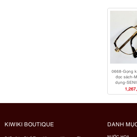
0668-Gọng k
đọc sách-M
dụng-SEN
browline Jap
1,267
fr
KIWIKI BOUTIQUE
DANH MỤ
NƯỚC HOA