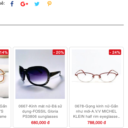
sẻ:
 14%
- 20%
- 24%
-Gần
0667-Kính mát nữ-Đã sử
0678-Gọng kính nữ-Gần
YS
dụng-FOSSIL Gloria
như mới-A.V.V MICHEL
rame
PS3806 sunglasses
KLEIN half rim eyeglasses
frame
680,000 đ
788,000 đ