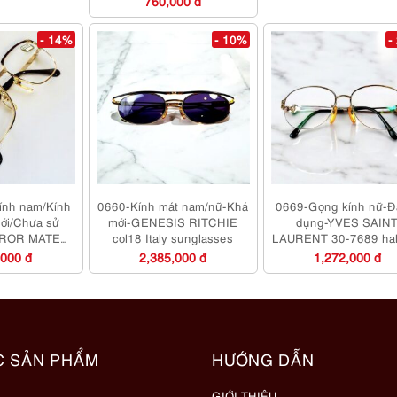
760,000 đ
- 14%
- 10%
-
ính nam/Kính
0660-Kính mát nam/nữ-Khá
0669-Gọng kính nữ-Đ
ới/Chưa sử
mới-GENESIS RITCHIE
dụng-YVES SAIN
IROR MATE
col18 Italy sunglasses
LAURENT 30-7689 hal
an eyeglasses
eyeglasses frame
,000 đ
2,385,000 đ
1,272,000 đ
ame
C SẢN PHẨM
HƯỚNG DẪN
GIỚI THIỆU