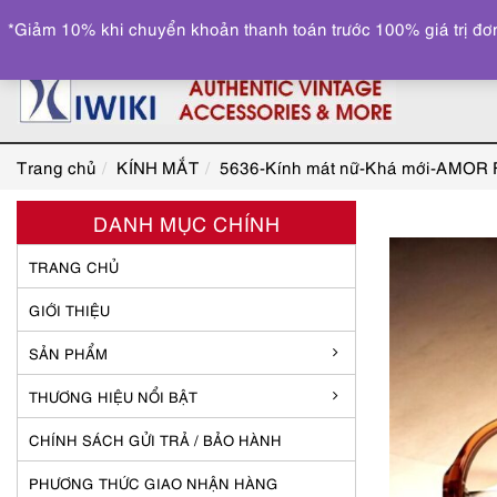
*Giảm 10% khi chuyển khoản thanh toán trước 100% giá trị đơn
Trang chủ
KÍNH MẮT
5636-Kính mát nữ-Khá mới-AMOR F
DANH MỤC CHÍNH
TRANG CHỦ
GIỚI THIỆU
SẢN PHẨM
THƯƠNG HIỆU NỔI BẬT
CHÍNH SÁCH GỬI TRẢ / BẢO HÀNH
PHƯƠNG THỨC GIAO NHẬN HÀNG