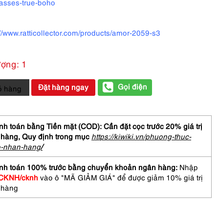
asses-true-boho
://www.ratticollector.com/products/amor-2059-s3
ượng: 1
Gọi điện
Đặt hàng ngay
ỏ hàng
h toán bằng Tiền mặt (COD): Cần đặt cọc trước 20% giá trị
 hàng,
Quy định trong mục
https://kiwiki.vn/phuong-thuc-
R
o-nhan-hang
/
e
ge
nh toán 100% trước bằng chuyển khoản ngân hàng:
Nhập
asses
CKNH/cknh
vào ô "MÃ GIẢM GIÁ" để được giảm 10% giá trị
 hàng