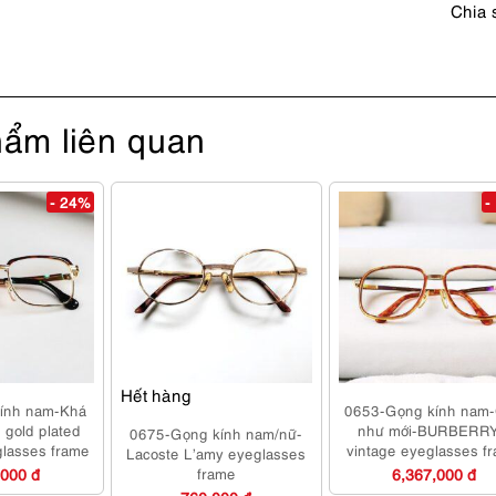
Chia 
ẩm liên quan
- 24%
-
Hết hàng
ính nam-Khá
0653-Gọng kính nam
gold plated
như mới-BURBERR
0675-Gọng kính nam/nữ-
glasses frame
vintage eyeglasses f
Lacoste L’amy eyeglasses
,000 đ
frame
6,367,000 đ