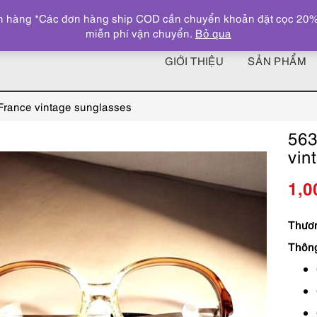
 hàng *Các đơn hàng ship COD cần chuyển khoản đặt cọc 20% giá
miễn phí vận chuyển.
Bỏ qua
GIỚI THIỆU
SẢN PHẨM
rance vintage sunglasses
563
vin
1,0
Thươn
Thôn