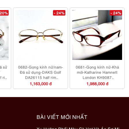
 20%
- 24%
- 24%
ã sử
0682-Gọng kính nữ/nam-
0681-Gọng kính nữ-Khá
T
Đã sử dụng-DAKS Golf
mới-Katharine Hamnett
f rim
DA26115 half rim
London KH9087
eyeglasses frame
eyeglasses frame
1,163,000 đ
1,988,000 đ
BÀI VIẾT MỚI NHẤT
Xu Hướng Phối Màu Cà Vạt Và Áo Sơ Mi