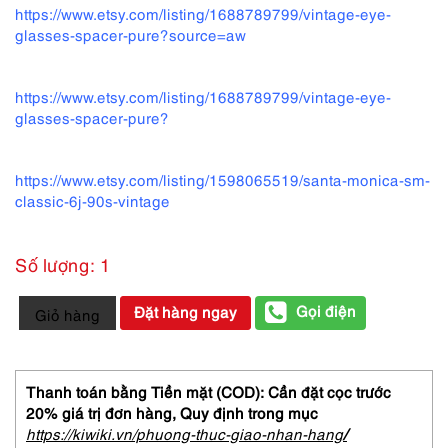
https://www.etsy.com/listing/1688789799/vintage-eye-
glasses-spacer-pure?source=aw
https://www.etsy.com/listing/1688789799/vintage-eye-
glasses-spacer-pure?
https://www.etsy.com/listing/1598065519/santa-monica-sm-
classic-6j-90s-vintage
Số lượng: 1
5607-
Gọi điện
Đặt hàng ngay
Giỏ hàng
Gọng
kính
nữ-
Mới/chưa
Thanh toán bằng Tiền mặt (COD): Cần đặt cọc trước
sử
20% giá trị đơn hàng,
Quy định trong mục
dụng-
https://kiwiki.vn/phuong-thuc-giao-nhan-hang
/