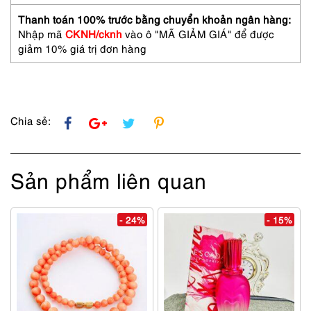
SPACER
952
Thanh toán 100% trước bằng chuyển khoản ngân hàng:
Pure
Nhập mã
CKNH/cknh
vào ô "MÃ GIẢM GIÁ" để được
Titanium
giảm 10% giá trị đơn hàng
eyeglasses
frame
số
lượng
Chia sẻ:
Sản phẩm liên quan
- 24%
- 15%