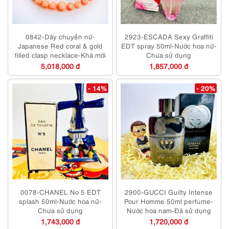
0842-Dây chuyền nữ-
2923-ESCADA Sexy Graffiti
Japanese Red coral & gold
EDT spray 50ml-Nước hoa nữ-
filled clasp necklace-Khá mới
Chưa sử dụng
5,018,000 đ
1,857,000 đ
- 14%
- 20%
0078-CHANEL No 5 EDT
2900-GUCCI Guilty Intense
splash 50ml-Nước hoa nữ-
Pour Homme 50ml perfume-
Chưa sử dụng
Nước hoa nam-Đã sử dụng
1,743,000 đ
1,720,000 đ