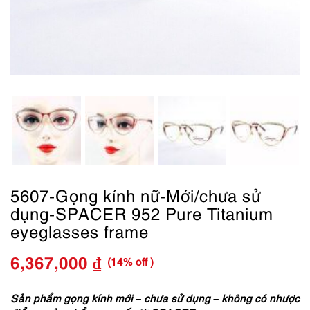
5607-Gọng kính nữ-Mới/chưa sử
dụng-SPACER 952 Pure Titanium
eyeglasses frame
(14% off )
6,367,000
₫
Giá
Giá
gốc
hiện
Sản phẩm gọng kính mới – chưa sử dụng – không có nhược