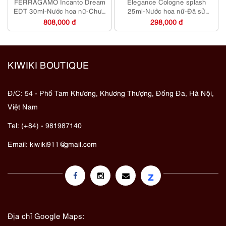
FERRAGAMO Incanto Dream
Elegance Cologne splash
EDT 30ml-Nước hoa nữ-Chưa
25ml-Nước hoa nữ-Đã sử
sử dụng
dụng
808,000 đ
298,000 đ
KIWIKI BOUTIQUE
Đ/C: 54 - Phố Tam Khương, Khương Thượng, Đống Đa, Hà Nội,
Việt Nam
Tel: (+84) - 981987140
Email:
kiwiki911@gmail.com
z
Địa chỉ Google Maps: