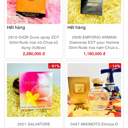
Hết hàng
Hết hàng
2910-DIOR Dune spray EDT
2908-EMPORIO ARMANI
50ml-Nước hoa nữ-Chưa sử
Diamonds EDT pour Homme
dụng (fullbox)
30ml-Nước hoa nam-Chưa sử
dụng
2,290,000 đ
1,190,000 đ
- 91%
- 14%
2921-SALVATORE
0467-MIKIMOTO Elmoza D