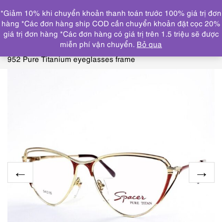
0
*Giảm 10% khi chuyển khoản thanh toán trước 100% giá trị đơn
DANH MỤC
hàng *Các đơn hàng ship COD cần chuyển khoản đặt cọc 20%
giá trị đơn hàng *Các đơn hàng có giá trị trên 1.5 triệu sẽ được
Trang chủ
KÍNH MẮT
GỌNG KÍNH MỚI/CHƯA SỬ
miễn phí vận chuyển.
Bỏ qua
DỤNG
5607-Gọng kính nữ-Mới/chưa sử dụng-SPACER
952 Pure Titanium eyeglasses frame