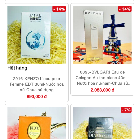
- 14%
- 14%
Hết hàng
0095-BVLGARI Eau de
Cologne Au the blanc 40ml-
2916-KENZO L’eau pour
Nước hoa nữ/nam-Chưa sử
Femme EDT 30ml-Nước hoa
dụng
nữ-Chưa sử dụng
2,083,000 đ
893,000 đ
- 7%