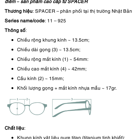
điểm – sản phẩm cao cấp từ SPACER
là:
tại
Thương hiệu
: SPACER – phân phối tại thị trường Nhật Bản
7,490,000 ₫.
là:
Series name/code
: 11 – 925
6,367,000 ₫.
Thông số
:
Chiều rộng khung kính ~ 13.5cm;
Chiều dài gọng (3) ~ 13.5cm;
Chiều rộng mắt kính (1) ~ 54mm:
Chiều cao mắt kính (4) ~ 42mm;
Cầu kính (2) ~ 15mm;
Khối lượng gọng + mắt kính nhựa mẫu ~ 17gr.
Chất liệu
:
Khung kính vật liệu pure titan (titanium tinh khiết);