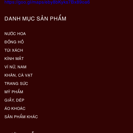
https://goo.gl/maps/eby8bKyks7Bx89oa6
DANH MỤC SẢN PHẨM
NƯỚC HOA
ĐỒNG HỒ
TÚI XÁCH
KÍNH MẮT
VÍ NỮ, NAM
KHĂN, CÀ VẠT
TRANG SỨC
MỸ PHẨM
GIẦY, DÉP
ÁO KHOÁC
SẢN PHẨM KHÁC