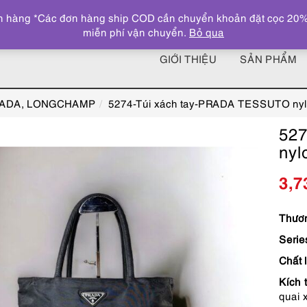
 hàng *Các đơn hàng ship COD cần chuyển khoản đặt cọc 20% giá
miễn phí vận chuyển.
Bỏ qua
GIỚI THIỆU
SẢN PHẨM
RADA, LONGCHAMP
5274-Túi xách tay-PRADA TESSUTO nylo
527
nyl
3,7
Thươn
Serie
Chất 
Kích 
quai 