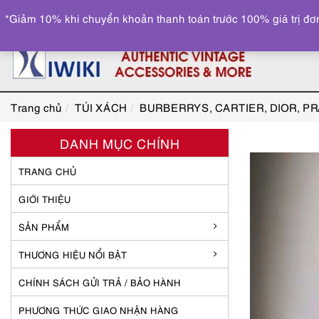
*Giảm 10% khi chuyển khoản thanh toán trước 100% giá trị đơn
Trang chủ
TÚI XÁCH
BURBERRYS, CARTIER, DIOR, P
DANH MỤC CHÍNH
TRANG CHỦ
GIỚI THIỆU
SẢN PHẨM
THƯƠNG HIỆU NỔI BẬT
CHÍNH SÁCH GỬI TRẢ / BẢO HÀNH
PHƯƠNG THỨC GIAO NHẬN HÀNG