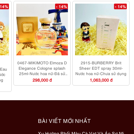
 14%
- 14%
- 14%
0467-MIKIMOTO Elmoza D
2915-BURBERRY Brit
Elegance Cologne splash
Sheer EDT spray 30ml-
 Eau
25ml-Nước hoa nữ-Đã sử
Nước hoa nữ-Chưa sử dụng
ước
dụng
ng
298,000 đ
1,063,000 đ
BÀI VIẾT MỚI NHẤT
Xu Hướng Phối Màu Cà Vạt Và Áo Sơ Mi