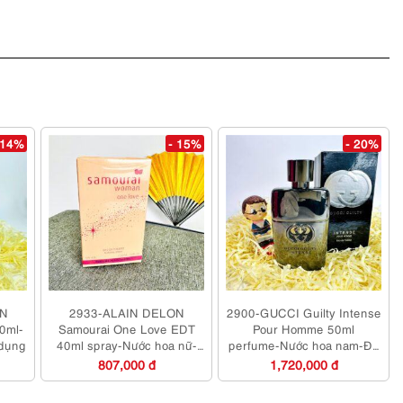
 14%
- 15%
- 20%
IN
2933-ALAIN DELON
2900-GUCCI Guilty Intense
00ml-
Samourai One Love EDT
Pour Homme 50ml
 dụng
40ml spray-Nước hoa nữ-
perfume-Nước hoa nam-Đã
Chưa sử dụng
sử dụng
807,000 đ
1,720,000 đ