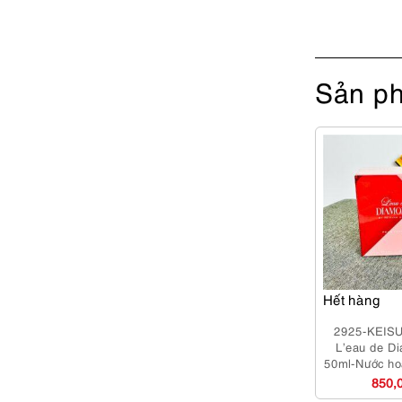
Sản ph
Hết hàng
2925-KEIS
L’eau de D
50ml-Nước ho
dụ
850,