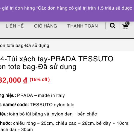
Đăng ký
Tài khoản
z
 trị đơn hàng *Các đơn hàng có giá trị trên 1.5 triệu sẽ được
0
LIÊN HỆ
GIỎ HÀNG
THANH TOÁN
n tote bag-Đã sử dụng
4-Túi xách tay-PRADA TESSUTO
on tote bag-Đã sử dụng
(15% off )
32,000
₫
Giá
Giá
gốc
hiện
g hiệu:
PRADA – made in Italy
s name/ code:
TESSUTO nylon tote
là:
tại
liệu:
toàn bộ túi bằng vải nylon đen – bền chắc
4,390,000 ₫.
là:
thước:
chiều rộng ~ 25cm, chiều cao ~ 28cm, bề dày ~ 10cm;
3,732,000 ₫.
xách dài ~ 30cm