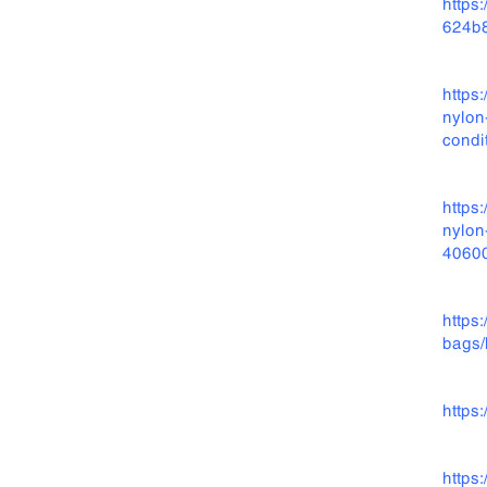
https
624b
https
nylon
condi
https
nylon
40600
https
bags/
https
https