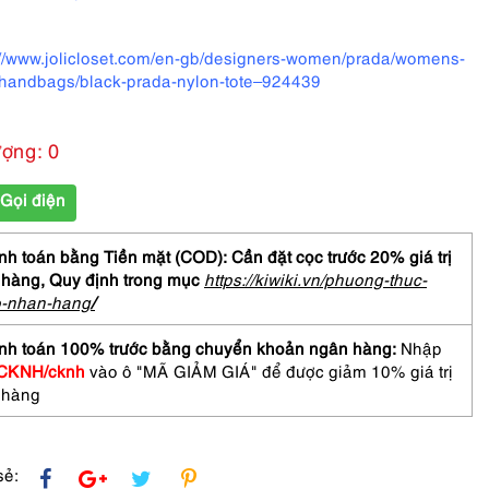
://www.jolicloset.com/en-gb/designers-women/prada/womens-
handbags/black-prada-nylon-tote–924439
ượng: 0
Gọi điện
h toán bằng Tiền mặt (COD): Cần đặt cọc trước 20% giá trị
 hàng,
Quy định trong mục
https://kiwiki.vn/phuong-thuc-
o-nhan-hang
/
nh toán 100% trước bằng chuyển khoản ngân hàng:
Nhập
CKNH/cknh
vào ô "MÃ GIẢM GIÁ" để được giảm 10% giá trị
 hàng
sẻ: