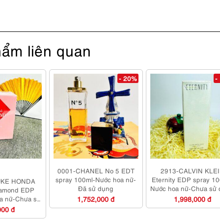
ẩm liên quan
- 20%
-
0001-CHANEL No 5 EDT
2913-CALVIN KLE
spray 100ml-Nước hoa nữ-
Eternity EDP spray 1
UKE HONDA
Đã sử dụng
Nước hoa nữ-Chưa sử
iamond EDP
a nữ-Chưa sử
1,752,000 đ
1,998,000 đ
ng
000 đ