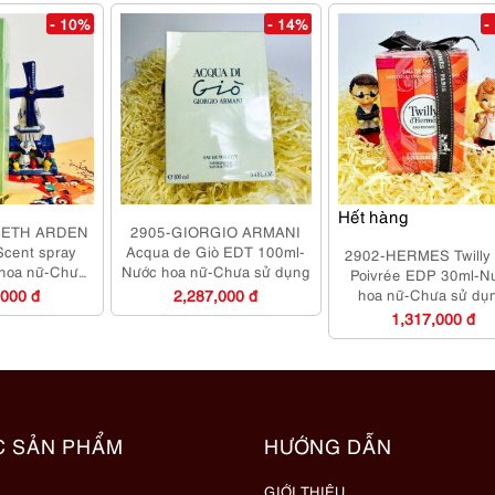
- 10%
- 14%
-
Hết hàng
BETH ARDEN
2905-GIORGIO ARMANI
Scent spray
Acqua de Giò EDT 100ml-
2902-HERMES Twilly
hoa nữ-Chưa
Nước hoa nữ-Chưa sử dụng
Poivrée EDP 30ml-N
dụng
,000 đ
2,287,000 đ
hoa nữ-Chưa sử dụ
1,317,000 đ
C SẢN PHẨM
HƯỚNG DẪN
GIỚI THIỆU