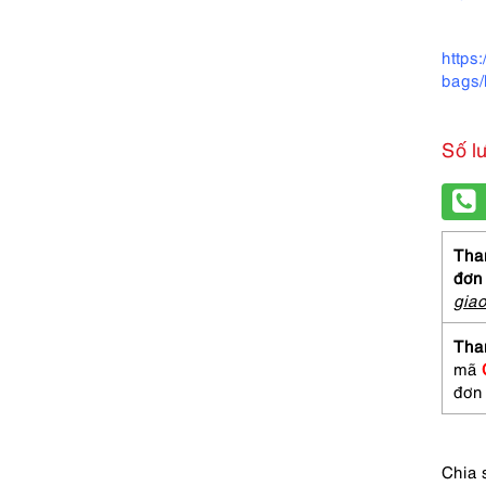
https
bags/
Số l
Than
đơn
gia
Tha
mã
đơn
Chia 