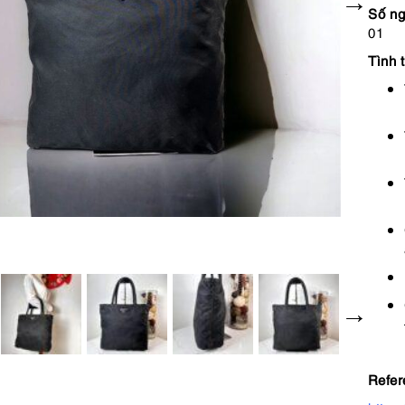
Số ng
01
Tình 
Refer