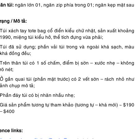
ăn túi:
ngăn lớn 01, ngăn zip phía trong 01; ngăn kẹp mặt sau
trạng / Mô tả:
Túi xách tay tote bag cổ điển kiểu chữ nhật, sản xuất khoảng
1990, miệng túi kiểu hở, thể tích đựng vừa phải;
Túi đã sử dụng; phần vải túi trong và ngoài khá sạch, màu
khá đồng đều;
Trên thân túi có 1 số chấm, điểm bị sờn – xước nhẹ – không
rõ nét;
Ở gần quai túi (phần mặt trước) có 2 vết sờn – rách nhỏ như
ảnh chụp mô tả;
Phần đáy túi có bị nhăn nhầu nhẹ;
Giá sản phẩm tương tự tham khảo (tương tự – khá mới) ~ $190
– $400
ence links: