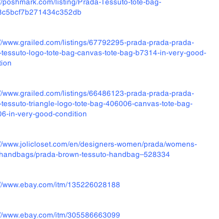
://poshmark.com/listing/Prada-Tessuto-tote-bag-
8c5bcf7b271434c352db
://www.grailed.com/listings/67792295-prada-prada-prada-
-tessuto-logo-tote-bag-canvas-tote-bag-b7314-in-very-good-
tion
://www.grailed.com/listings/66486123-prada-prada-prada-
-tessuto-triangle-logo-tote-bag-406006-canvas-tote-bag-
6-in-very-good-condition
://www.jolicloset.com/en/designers-women/prada/womens-
handbags/prada-brown-tessuto-handbag–528334
://www.ebay.com/itm/135226028188
://www.ebay.com/itm/305586663099