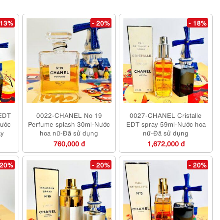
 13%
- 20%
- 18%
EDT
0022-CHANEL No 19
0027-CHANEL Cristalle
Nước
Perfume splash 30ml-Nước
EDT spray 59ml-Nước hoa
ầy
hoa nữ-Đã sử dụng
nữ-Đã sử dụng
760,000 đ
1,672,000 đ
 20%
- 20%
- 20%