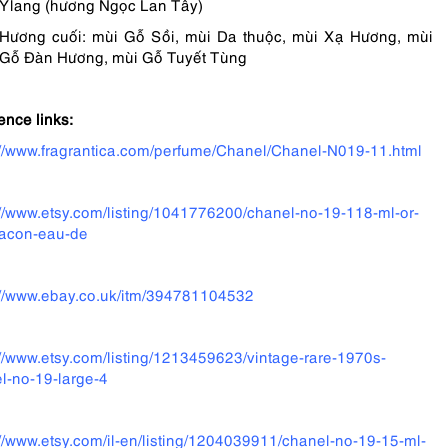
Ylang (hương Ngọc Lan Tây)
Hương cuối: mùi Gỗ Sồi, mùi Da thuộc, mùi Xạ Hương, mùi
Gỗ Đàn Hương, mùi Gỗ Tuyết Tùng
ence links:
://www.fragrantica.com/perfume/Chanel/Chanel-N019-11.html
://www.etsy.com/listing/1041776200/chanel-no-19-118-ml-or-
lacon-eau-de
://www.ebay.co.uk/itm/394781104532
://www.etsy.com/listing/1213459623/vintage-rare-1970s-
l-no-19-large-4
://www.etsy.com/il-en/listing/1204039911/chanel-no-19-15-ml-