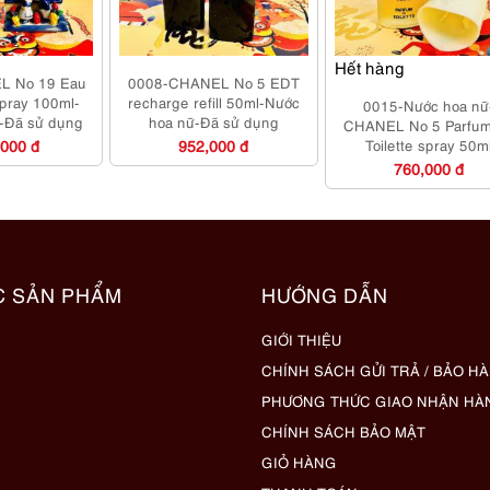
Hết hàng
L No 19 Eau
0008-CHANEL No 5 EDT
spray 100ml-
recharge refill 50ml-Nước
0015-Nước hoa nữ
-Đã sử dụng
hoa nữ-Đã sử dụng
CHANEL No 5 Parfum
,000 đ
952,000 đ
Toilette spray 50m
760,000 đ
C SẢN PHẨM
HƯỚNG DẪN
GIỚI THIỆU
CHÍNH SÁCH GỬI TRẢ / BẢO H
PHƯƠNG THỨC GIAO NHẬN HÀ
CHÍNH SÁCH BẢO MẬT
GIỎ HÀNG