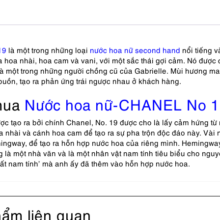
19
là một trong những loại
nước hoa nữ second hand
nổi tiếng v
a hoa nhài, hoa cam và vani, với một sắc thái gợi cảm. Nó được
là một trong những người chồng cũ của Gabrielle. Mùi hương m
 buồn, tạo ra phản ứng trái ngược nhau ở khách hàng.
mua
Nước hoa nữ-CHANEL No 19
ợc tạo ra bởi chính Chanel, No. 19 được cho là lấy cảm hứng 
 nhài và cánh hoa cam để tạo ra sự pha trộn độc đáo này. Vài 
ingway, để tạo ra hỗn hợp nước hoa của riêng mình. Hemingway 
 là một nhà văn và là một nhân vật nam tính tiêu biểu cho nguy
chất nam tính’ mà anh ấy đã thêm vào hỗn hợp nước hoa.
ẩm liên quan