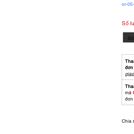
or-05
Số l
3033-
Gi
CHA
No
19
EDT
Than
P.M
đơn
splas
gia
118ml
Nước
Tha
hoa
mã
nữ-
đơn
Chưa
sử
dụng
Chia 
số
lượng