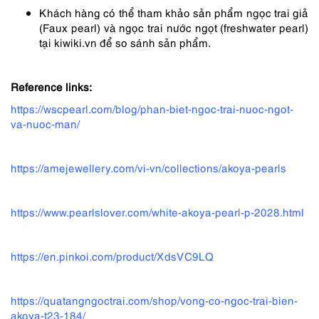
Khách hàng có thể tham khảo sản phẩm ngọc trai giả
(Faux pearl) và ngọc trai nước ngọt (freshwater pearl)
tại kiwiki.vn để so sánh sản phẩm.
Reference links:
https://wscpearl.com/blog/phan-biet-ngoc-trai-nuoc-ngot-
va-nuoc-man/
https://amejewellery.com/vi-vn/collections/akoya-pearls
https://www.pearlslover.com/white-akoya-pearl-p-2028.html
https://en.pinkoi.com/product/XdsVC9LQ
https://quatangngoctrai.com/shop/vong-co-ngoc-trai-bien-
akoya-t23-184/