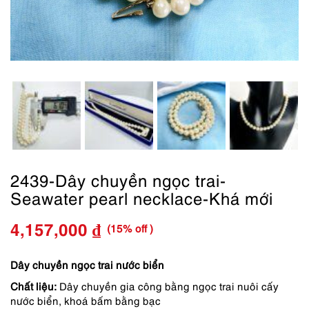
2439-Dây chuyền ngọc trai-
Seawater pearl necklace-Khá mới
(15% off )
4,157,000
₫
Giá
Giá
gốc
hiện
Dây chuyền ngọc trai nước biển
Chất liệu:
Dây chuyền gia công bằng ngọc trai nuôi cấy
là:
tại
nước biển, khoá bấm bằng bạc