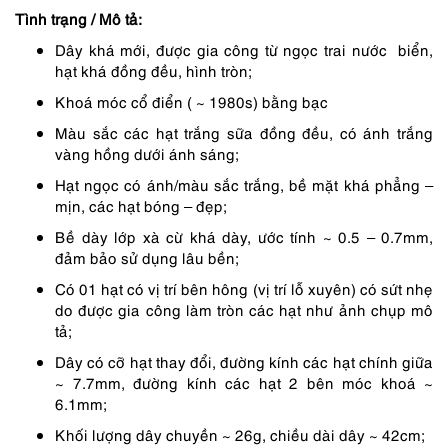
4,890,000 ₫.
là:
Tình trạng / Mô tả:
4,157,000 ₫.
Dây khá mới, được gia công từ ngọc trai nước biển,
hạt khá đồng đều, hình tròn;
Khoá móc cổ điển ( ~ 1980s) bằng bạc
Màu sắc các hạt trắng sữa đồng đều, có ánh trắng
vàng hồng dưới ánh sáng;
Hạt ngọc có ánh/màu sắc trắng, bề mặt khá phẳng –
mịn, các hạt bóng – đẹp;
Bề dày lớp xà cừ khá dày, ước tính ~ 0.5 – 0.7mm,
đảm bảo sử dụng lâu bền;
Có 01 hạt có vị trí bên hông (vị trí lỗ xuyên) có sứt nhẹ
do được gia công làm tròn các hạt như ảnh chụp mô
tả;
Dây có cỡ hạt thay đổi, đường kính các hạt chính giữa
~ 7.7mm, đường kính các hạt 2 bên móc khoá ~
6.1mm;
Khối lượng dây chuyền ~ 26g, chiều dài dây ~ 42cm;