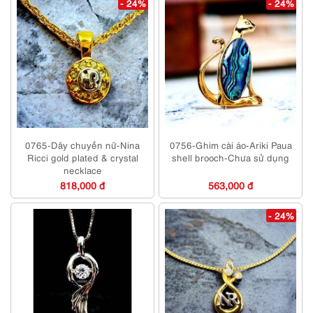
- 24%
- 24%
0765-Dây chuyền nữ-Nina
0756-Ghim cài áo-Ariki Paua
Ricci gold plated & crystal
shell brooch-Chưa sử dụng
necklace
818,000 đ
563,000 đ
- 24%