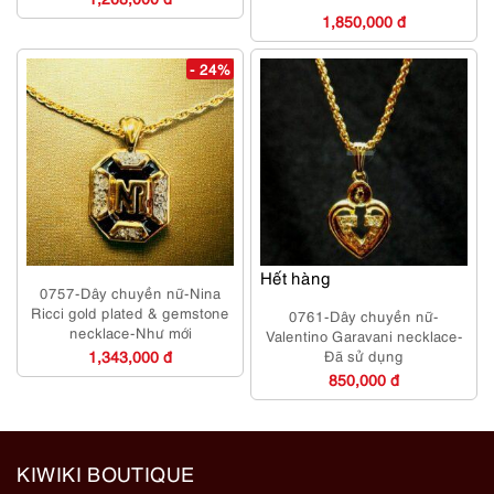
1,850,000 đ
- 24%
Hết hàng
0757-Dây chuyền nữ-Nina
Ricci gold plated & gemstone
0761-Dây chuyền nữ-
necklace-Như mới
Valentino Garavani necklace-
1,343,000 đ
Đã sử dụng
850,000 đ
KIWIKI BOUTIQUE