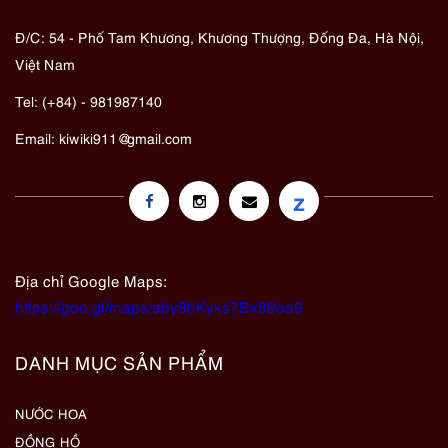
Đ/C: 54 - Phố Tam Khương, Khương Thượng, Đống Đa, Hà Nội,
Việt Nam
Tel: (+84) - 981987140
Email:
kiwiki911@gmail.com
z
Địa chỉ Google Maps:
https://goo.gl/maps/eby8bKyks7Bx89oa6
DANH MỤC SẢN PHẨM
NƯỚC HOA
ĐỒNG HỒ