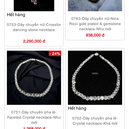
Hết hàng
0763-Dây chuyền nữ-Nina
Ricci gold plated & gemstone
0753-Dây chuyền nữ-Crossfor
necklace-Như mới
dancing stone necklace
938,000 đ
2,290,000 đ
- 24%
Hết hàng
0751-Dây chuyền pha lê-
Faceted Crystal necklace-Như
0752-Dây chuyền pha lê-
mới
Crystal necklace-Khá mới
1,268,000 đ