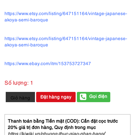
https://www.etsy.com/listing/647151164/vintage-japanese-
akoya-semi-baroque
https://www.etsy.com/listing/647151164/vintage-japanese-
akoya-semi-baroque
https://www.ebay.com/itm/153753727347
Số lượng: 1
2439-
Gọi điện
Đặt hàng ngay
Giỏ hàng
Dây
chuyền
ngọc
trai-
Thanh toán bằng Tiền mặt (COD): Cần đặt cọc trước
Seawater
20% giá trị đơn hàng,
Quy định trong mục
pearl
https://kiwiki.vn/phuong-thuc-giao-nhan-hang
/