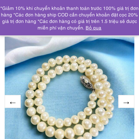
0
*Giảm 10% khi chuyển khoản thanh toán trước 100% giá trị đơn
DANH MỤC
hàng *Các đơn hàng ship COD cần chuyển khoản đặt cọc 20%
giá trị đơn hàng *Các đơn hàng có giá trị trên 1.5 triệu sẽ được
Trang chủ
TRANG SỨC
KHUYÊN TAI
2439-Dây
miễn phí vận chuyển.
Bỏ qua
chuyền ngọc trai-Seawater pearl necklace-Khá mới