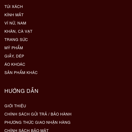
TÚI XÁCH
KÍNH MẮT
VÍ NỮ, NAM
KHĂN, CÀ VẠT
TRANG SỨC
MỸ PHẨM
GIẦY, DÉP
ÁO KHOÁC
SẢN PHẨM KHÁC
HƯỚNG DẪN
GIỚI THIỆU
CHÍNH SÁCH GỬI TRẢ / BẢO HÀNH
PHƯƠNG THỨC GIAO NHẬN HÀNG
CHÍNH SÁCH BẢO MẬT