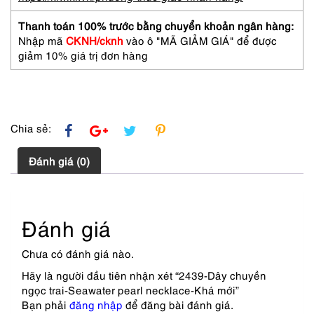
necklace-
Khá
Thanh toán 100% trước bằng chuyển khoản ngân hàng:
mới
Nhập mã
CKNH/cknh
vào ô "MÃ GIẢM GIÁ" để được
số
giảm 10% giá trị đơn hàng
lượng
Chia sẻ:
Đánh giá (0)
Đánh giá
Chưa có đánh giá nào.
Hãy là người đầu tiên nhận xét “2439-Dây chuyền
ngọc trai-Seawater pearl necklace-Khá mới”
Bạn phải
đăng nhập
để đăng bài đánh giá.